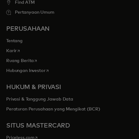
Find ATM
Pertanyaan Umum
PERUSAHAAN
Tentang
opens in a new tab
Karir
opens in a new tab
Ruang Berita
opens in a new tab
Hubungan Investor
HUKUM & PRIVASI
Privasi & Tanggung Jawab Data
Peraturan Perusahaan yang Mengikat (BCR)
SITUS MASTERCARD
opens in a new tab
Priceless.com