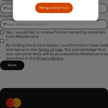
*
Industry
Menguruskan kuki
Filtering
Country
will
be
Filtering
applied
Yes, I would like to receive future marketing materials
will
after
from Mastercard.
be
*
3
By clicking the button below, I confirm that I have read
applied
characters.
and agree to the
Terms of Use
. You acknowledge that
after
your personal data will be processed by Mastercard as
described in the
Privacy Notice
.
3
characters.
Kirim