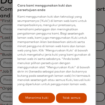
Download the report
Cara kami menggunakan kuki dan
Complete the form to receive the report
persetujuan anda
and related content via email.
Kami menggunakan kuki dan teknologi yang
*
First Name
seumpamanya (‘Kuki’) di laman web kami untuk
memperbaikinya, mengukur prestasinya,
memahami pelanggan dan meningkatkan
pengalaman pengguna kami. Bagi sesetengah
*
Last Name
laman web, kami juga menggunakan Kuki untuk
mempamerkan iklan berdasarkan aktiviti serta
minat pengguna di laman web kami dan laman
web yang lain. Klik 'Menguruskan Kuki' di bawah
*
Business Email Address
untuk mengetahui jenis kuki yang kami gunakan di
laman web ini serta sebabnya. *Anda boleh
menukar pilihan persetujuan dengan
menggunakan alat "Menguruskan Kuki" di bawah
*
Job Title
skrin ini (tersedia sebagai pautan dan bukannya
butang pada sesetengah laman web) Ini termasuk
menolak sesetengah atau semua Kuki, kecuali kuki
yang diperlukan untuk penggunaan laman web.
*
Organization Name
Menerima kuki
Tolak semua