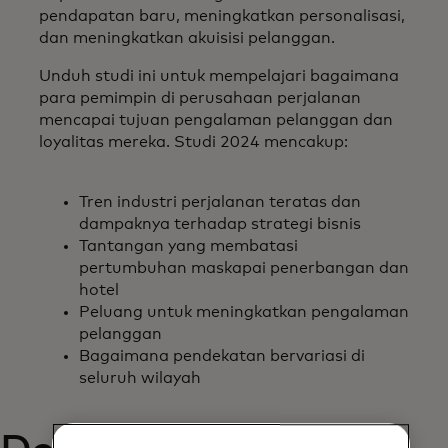
pendapatan baru, meningkatkan personalisasi,
dan meningkatkan akuisisi pelanggan.
Unduh studi ini untuk mempelajari bagaimana
para pemimpin di perusahaan perjalanan
mencapai tujuan pengalaman pelanggan dan
loyalitas mereka. Studi 2024 mencakup:
Tren industri perjalanan teratas dan
dampaknya terhadap strategi bisnis
Tantangan yang membatasi
pertumbuhan maskapai penerbangan dan
hotel
Peluang untuk meningkatkan pengalaman
pelanggan
Bagaimana pendekatan bervariasi di
seluruh wilayah