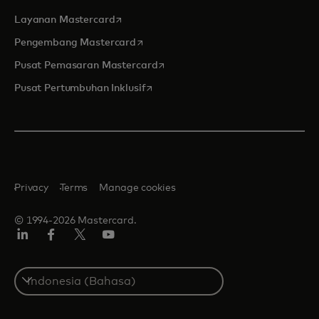
opens in a new tab
Layanan Mastercard
opens in a new tab
Pengembang Mastercard
opens in a new tab
Pusat Pemasaran Mastercard
opens in a new tab
Pusat Pertumbuhan Inklusif
Privacy
Terms
Manage cookies
© 1994-2026 Mastercard.
Linkedin
Facebook
Twitter/X
Youtube
Select
a
country