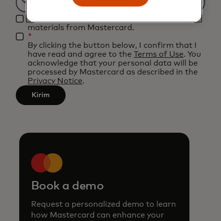
Filtering
Yes, I would like to receive future marketing
will
materials from Mastercard.
be
*
By clicking the button below, I confirm that I
applied
have read and agree to the
Terms of Use
. You
after
acknowledge that your personal data will be
processed by Mastercard as described in the
3
Privacy Notice
.
characters.
Kirim
Book a demo
Request a personalized demo to learn
how Mastercard can enhance your