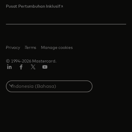
opens in a new tab
Pusat Pertumbuhan Inklusif
Privacy
Terms
Manage cookies
© 1994-2026 Mastercard.
Linkedin
Facebook
Twitter/X
Youtube
Select
a
country