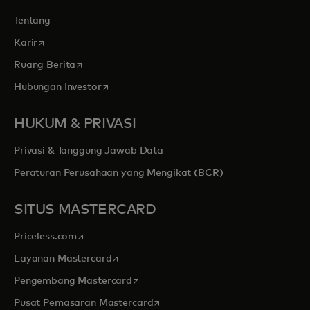
Tentang
opens in a new tab
Karir
opens in a new tab
Ruang Berita
opens in a new tab
Hubungan Investor
HUKUM & PRIVASI
Privasi & Tanggung Jawab Data
Peraturan Perusahaan yang Mengikat (BCR)
SITUS MASTERCARD
opens in a new tab
Priceless.com
opens in a new tab
Layanan Mastercard
opens in a new tab
Pengembang Mastercard
opens in a new tab
Pusat Pemasaran Mastercard