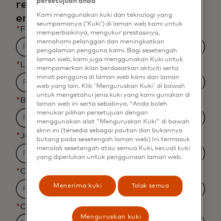
persetujuan anda
report and related content via
Kami menggunakan kuki dan teknologi yang
email.
seumpamanya (‘Kuki’) di laman web kami untuk
*
First Name
memperbaikinya, mengukur prestasinya,
memahami pelanggan dan meningkatkan
pengalaman pengguna kami. Bagi sesetengah
laman web, kami juga menggunakan Kuki untuk
*
Last Name
mempamerkan iklan berdasarkan aktiviti serta
minat pengguna di laman web kami dan laman
web yang lain. Klik 'Menguruskan Kuki' di bawah
untuk mengetahui jenis kuki yang kami gunakan di
*
Business Email Address
laman web ini serta sebabnya. *Anda boleh
menukar pilihan persetujuan dengan
menggunakan alat "Menguruskan Kuki" di bawah
skrin ini (tersedia sebagai pautan dan bukannya
*
Job Title
butang pada sesetengah laman web) Ini termasuk
menolak sesetengah atau semua Kuki, kecuali kuki
yang diperlukan untuk penggunaan laman web.
*
Organization Name
Menerima kuki
Tolak semua
*
Country
Menguruskan kuki