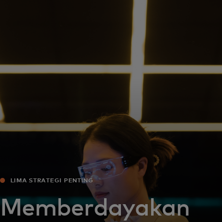
Untuk Anda
Untuk bisnis
Untuk dunia
Untuk inovator
Berita dan tren
LIMA STRATEGI PENTING
Memberdayakan