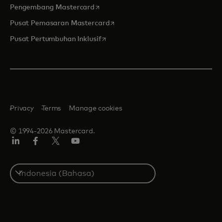
opens in a new tab
Pengembang Mastercard
opens in a new tab
Pusat Pemasaran Mastercard
opens in a new tab
Pusat Pertumbuhan Inklusif
Privacy
Terms
Manage cookies
© 1994-2026 Mastercard.
Linkedin
Facebook
Twitter/X
Youtube
Select
a
country