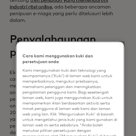
tentang
tren penipuan yang memengaruhi
industri ritel online
, ada beberapa ancaman
penipuan e-niaga yang perlu ditelusuri lebih
dalam.
Penyalahgunaan
promo
Cara kami menggunakan kuki dan
persetujuan anda
Kami menggunakan kuki dan teknologi yang
Eksploitasi insentif promosi yang curang dengan
seumpamanya (‘Kuki’) di laman web kami untuk
cara di luar tujuan penggunaannya, Ravelin
memperbaikinya, mengukur prestasinya,
melaporkan penyalahgunaan promosi sebagai
memahami pelanggan dan meningkatkan
ancaman penipuan e-niaga dengan
pengalaman pengguna kami. Bagi sesetengah
laman web, kami juga menggunakan Kuki untuk
pertumbuhan tercepat yang dihadapi pasar
mempamerkan iklan berdasarkan aktiviti serta
online, dengan 52% perusahaan pada tahun
minat pengguna di laman web kami dan laman
2021 melihat adanya peningkatan. Pada tahun
web yang lain. Klik 'Menguruskan Kuki' di bawah
yang sama, laporan menemukan bahwa
untuk mengetahui jenis kuki yang kami gunakan di
laman web ini serta sebabnya. *Anda boleh
penipuan tersebut merugikan peritel di AS lebih
menukar pilihan persetujuan dengan
dari $89 miliar per tahun; dengan
mitra kami di