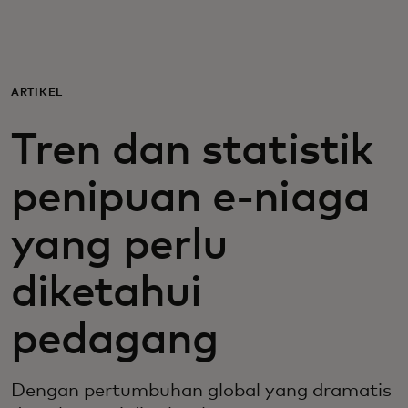
Untuk Anda
Untuk bisnis
ARTIKEL
Tren dan statistik
Untuk dunia
penipuan e-niaga
Untuk inovator
yang perlu
Berita dan tren
diketahui
pedagang
Dengan pertumbuhan global yang dramatis