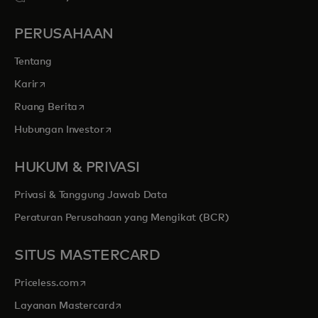
PERUSAHAAN
Tentang
opens in a new tab
Karir
opens in a new tab
Ruang Berita
opens in a new tab
Hubungan Investor
HUKUM & PRIVASI
Privasi & Tanggung Jawab Data
Peraturan Perusahaan yang Mengikat (BCR)
SITUS MASTERCARD
opens in a new tab
Priceless.com
opens in a new tab
Layanan Mastercard