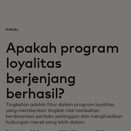
Untuk Anda
Untuk bisnis
PASAL
Apakah program
Untuk dunia
loyalitas
Untuk inovator
berjenjang
Berita dan tren
berhasil?
Tingkatan adalah fitur dalam program loyalitas
yang memberikan tingkat nilai tambahan
berdasarkan perilaku pelanggan dan menghasilkan
hubungan merek yang lebih dalam.