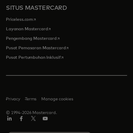
SITUS MASTERCARD
opens in a new tab
Priceless.com
opens in a new tab
Layanan Mastercard
opens in a new tab
Pengembang Mastercard
opens in a new tab
Pusat Pemasaran Mastercard
opens in a new tab
Pusat Pertumbuhan Inklusif
Privacy
Terms
Manage cookies
© 1994-2026 Mastercard.
Linkedin
Facebook
Twitter/X
Youtube