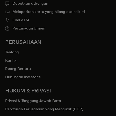
Dapatkan dukungan
Melaporkan kartu yang hilang atau dicuri
Find ATM
Pertanyaan Umum
PERUSAHAAN
Tentang
opens in a new tab
Karir
opens in a new tab
Ruang Berita
opens in a new tab
Hubungan Investor
HUKUM & PRIVASI
Privasi & Tanggung Jawab Data
Peraturan Perusahaan yang Mengikat (BCR)