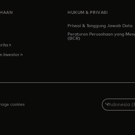
AHAAN
HUKUM & PRIVASI
Privasi & Tanggung Jawab Data
Peraturan Perusahaan yang Men
s in a new tab
(BCR)
opens in a new tab
rita
opens in a new tab
 Investor
Select
age cookies
a
country