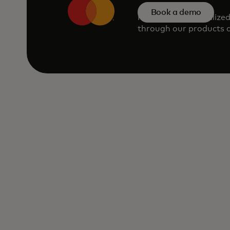
Book a demo
Request a personalize
through our products a