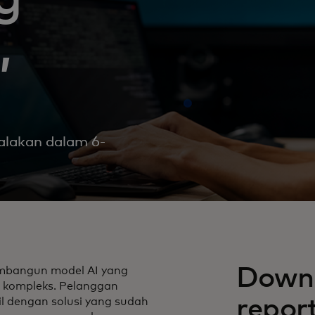
,
kalakan dalam 6-
Downl
embangun model AI yang
g kompleks. Pelanggan
repor
 dengan solusi yang sudah