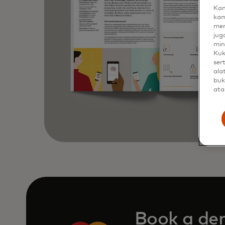
Kam
kam
men
jug
min
Kuk
ser
ala
buk
ata
Book a d