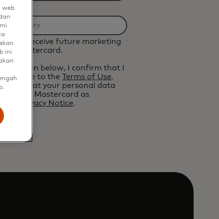
n web
dan
mi
ta
d like to receive future marketing
uskan
from Mastercard.
 ini
nakan
 the button below, I confirm that I
and agree to the
Terms of Use
.
tengah
ledge that your personal data
b.
cessed by Mastercard as
n the
Privacy Notice
.