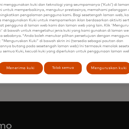
i menggunakan kuki dan teknologi yang seumpamanya (‘Kuki’) di lama
*
Country
i untuk memperbaikinya, mengukur prestasinya, memahami pelanggan 
ingkatkan pengalaman pengguna kami. Bagi sesetengah laman web, ka
Filtering
a menggunakan Kuki untuk mempamerkan iklan berdasarkan aktiviti ser
Yes, I woul
will
at pengguna di laman web kami dan laman web yang lain. Klik 'Mengur
materials 
i' di bawah untuk mengetahui jenis kuki yang kami gunakan di laman web
be
*
ta sebabnya. *Anda boleh menukar pilihan persetujuan dengan menggu
By clicking
applied
t "Menguruskan Kuki" di bawah skrin ini (tersedia sebagai pautan dan
have read 
annya butang pada sesetengah laman web) Ini termasuk menolak sese
after
You acknow
u semua Kuki, kecuali kuki yang diperlukan untuk penggunaan laman we
will be pro
3
described i
characters.
Tolak semua
Menerima kuki
Menguruskan kuki
Kirim
emo