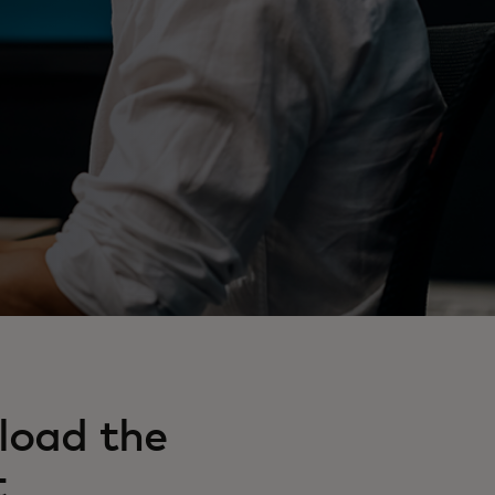
oad the
t