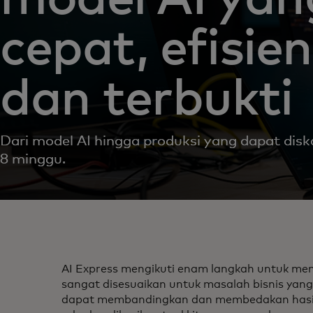
cepat, efisien
dan terbukti
Dari model AI hingga produksi yang dapat dis
8 minggu.
AI Express mengikuti enam langkah untuk m
sangat disesuaikan untuk masalah bisnis yan
dapat membandingkan dan membedakan hasil