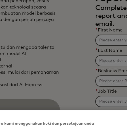
ncana penerapan, kasus
Complete 
kan teknologi secara
 pembuatan model berbasis
report an
a dengan penuh percaya
email.
*
First Name
ntu dan mengapa talenta
*
Last Name
un model AI
I
ernal
*
Business Ema
ess, mulai dari pemahaman
asi dari AI Express
*
Job Title
*
Organizatio
a kami menggunakan kuki dan persetujuan anda