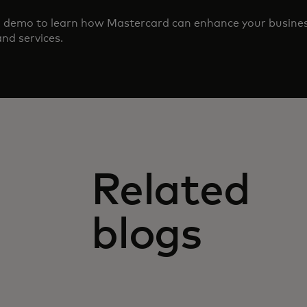
d demo to learn how Mastercard can enhance your busine
nd services.
Related
blogs