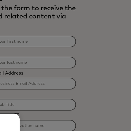
the form to receive the
d related content via
il Address
n Name