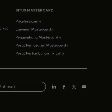
SITUS MASTERCARD
opens in a new tab
Priceless.com
gikat
opens in a new tab
Layanan Mastercard
opens in a new tab
Pengembang Mastercard
opens in a new tab
Pusat Pemasaran Mastercard
opens in a new tab
Pusat Pertumbuhan Inklusif
Linkedin
Facebook
Twitter/X
Youtube