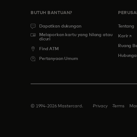
BUTUH BANTUAN?
PERUS
Dapatkan dukungan
Tentang
Melaporkan kartu yang hilang atau
open
Karir
dicuri
Ruang Be
Find ATM
Hubungan
Pertanyaan Umum
© 1994-2026 Mastercard.
Privacy
Terms
Man