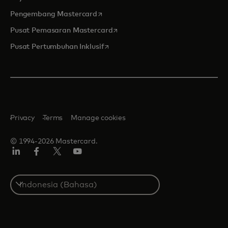
opens in a new tab
Pengembang Mastercard
opens in a new tab
Pusat Pemasaran Mastercard
opens in a new tab
Pusat Pertumbuhan Inklusif
Privacy
Terms
Manage cookies
© 1994-2026 Mastercard.
Linkedin
Facebook
Twitter/X
Youtube
Select
a
country