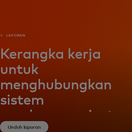
Untuk Anda
Untuk bisnis
LAPORAN
Untuk dunia
Kerangka kerja
untuk
Untuk inovator
menghubungkan
Berita dan tren
sistem
pembayaran instan
Unduh laporan