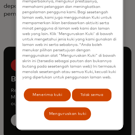
memperbaikinya, mengukur prestasinya,
depan dalam menghubungkan sistem
memahami pelanggan dan meningkatkan
pengalaman pengguna kami. Bagi sesetengah
pembayaran instan.
laman web, kami juga menggunakan Kuki untuk
mempamerkan iklan berdasarkan aktiviti serta
minat pengguna di laman web kami dan laman
web yang lain. Klik 'Menguruskan Kuki' di bawah
untuk mengetahui jenis kuki yang kami gunakan di
laman web ini serta sebabnya. *Anda boleh
menukar pilihan persetujuan dengan
menggunakan alat "Menguruskan Kuki" di bawah
skrin ini (tersedia sebagai pautan dan bukannya
butang pada sesetengah laman web) Ini termasuk
menolak sesetengah atau semua Kuki, kecuali kuki
yang diperlukan untuk penggunaan laman web.
Book a demo
Request a personalized demo to learn how
Menerima kuki
Tolak semua
Mastercard can enhance your business through
our products and services.
Menguruskan kuki
Book a demo