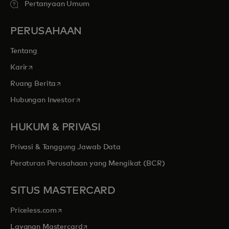
Pertanyaan Umum
PERUSAHAAN
Tentang
opens in a new tab
Karir
opens in a new tab
Ruang Berita
opens in a new tab
Hubungan Investor
HUKUM & PRIVASI
Privasi & Tanggung Jawab Data
Peraturan Perusahaan yang Mengikat (BCR)
SITUS MASTERCARD
opens in a new tab
Priceless.com
opens in a new tab
Layanan Mastercard