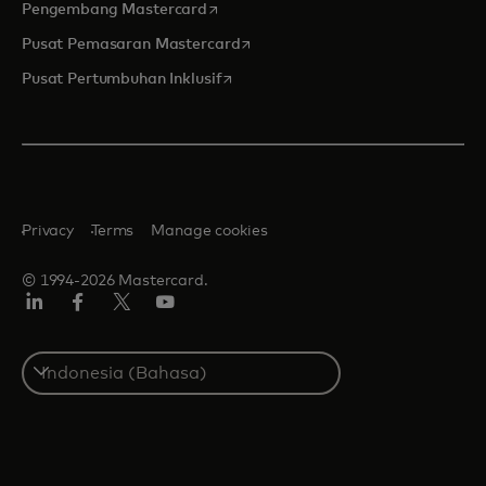
opens in a new tab
Pengembang Mastercard
opens in a new tab
Pusat Pemasaran Mastercard
opens in a new tab
Pusat Pertumbuhan Inklusif
Privacy
Terms
Manage cookies
© 1994-2026 Mastercard.
Linkedin
Facebook
Twitter/X
Youtube
Select
a
country