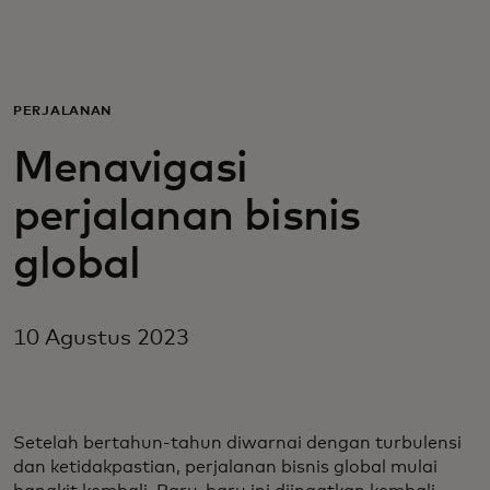
Untuk Anda
Untuk bisnis
PERJALANAN
Menavigasi
Untuk dunia
perjalanan bisnis
Untuk inovator
global
Berita dan tren
10 Agustus 2023
Setelah bertahun-tahun diwarnai dengan turbulensi
dan ketidakpastian, perjalanan bisnis global mulai