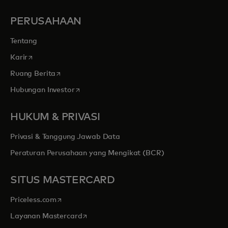
PERUSAHAAN
Tentang
opens in a new tab
Karir
opens in a new tab
Ruang Berita
opens in a new tab
Hubungan Investor
HUKUM & PRIVASI
Privasi & Tanggung Jawab Data
Peraturan Perusahaan yang Mengikat (BCR)
SITUS MASTERCARD
opens in a new tab
Priceless.com
opens in a new tab
Layanan Mastercard