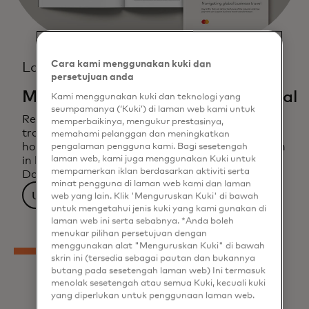
Cara kami menggunakan kuki dan
Laporan
persetujuan anda
Menavigasi perjalanan bisnis global
Kami menggunakan kuki dan teknologi yang
seumpamanya (‘Kuki’) di laman web kami untuk
Read the Mastercard white paper on business
memperbaikinya, mengukur prestasinya,
travel trends. This 2023 research study reveals
memahami pelanggan dan meningkatkan
how payment solutions can drive transformation
pengalaman pengguna kami. Bagi sesetengah
laman web, kami juga menggunakan Kuki untuk
in business travel across key global markets.
mempamerkan iklan berdasarkan aktiviti serta
Download the white paper for valuable findings.
minat pengguna di laman web kami dan laman
Unduh sekarang
web yang lain. Klik 'Menguruskan Kuki' di bawah
untuk mengetahui jenis kuki yang kami gunakan di
laman web ini serta sebabnya. *Anda boleh
menukar pilihan persetujuan dengan
menggunakan alat "Menguruskan Kuki" di bawah
skrin ini (tersedia sebagai pautan dan bukannya
butang pada sesetengah laman web) Ini termasuk
menolak sesetengah atau semua Kuki, kecuali kuki
yang diperlukan untuk penggunaan laman web.