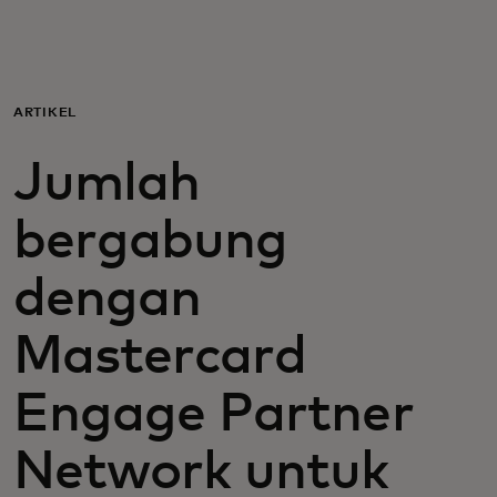
Untuk Anda
Untuk bisnis
ARTIKEL
Jumlah
Untuk dunia
bergabung
Untuk inovator
dengan
Berita dan tren
Mastercard
Engage Partner
Network untuk