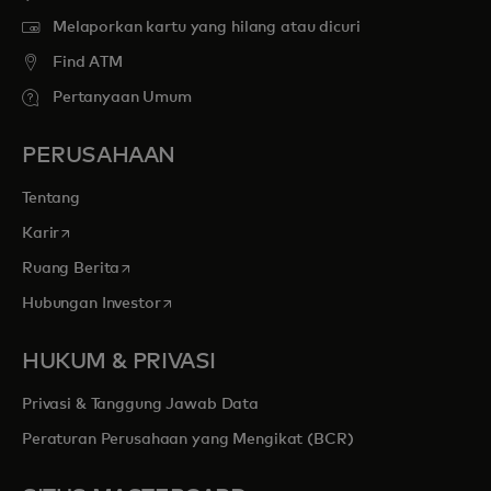
Melaporkan kartu yang hilang atau dicuri
Find ATM
Pertanyaan Umum
PERUSAHAAN
Tentang
opens in a new tab
Karir
opens in a new tab
Ruang Berita
opens in a new tab
Hubungan Investor
HUKUM & PRIVASI
Privasi & Tanggung Jawab Data
Peraturan Perusahaan yang Mengikat (BCR)