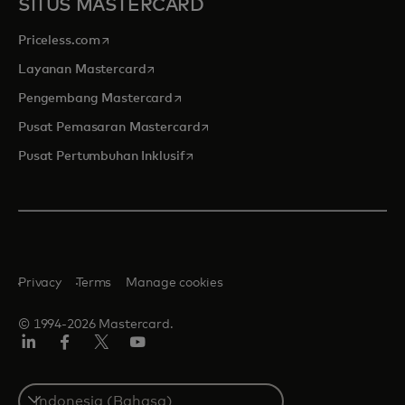
SITUS MASTERCARD
opens in a new tab
Priceless.com
opens in a new tab
Layanan Mastercard
opens in a new tab
Pengembang Mastercard
opens in a new tab
Pusat Pemasaran Mastercard
opens in a new tab
Pusat Pertumbuhan Inklusif
Privacy
Terms
Manage cookies
© 1994-2026 Mastercard.
Linkedin
Facebook
Twitter/X
Youtube
Select
a