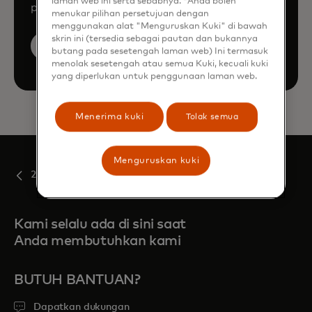
laman web ini serta sebabnya. *Anda boleh
products and services.
menukar pilihan persetujuan dengan
menggunakan alat "Menguruskan Kuki" di bawah
skrin ini (tersedia sebagai pautan dan bukannya
Book a demo
butang pada sesetengah laman web) Ini termasuk
menolak sesetengah atau semua Kuki, kecuali kuki
yang diperlukan untuk penggunaan laman web.
Menerima kuki
Tolak semua
Menguruskan kuki
2022
Kami selalu ada di sini saat
Anda membutuhkan kami
BUTUH BANTUAN?
Dapatkan dukungan