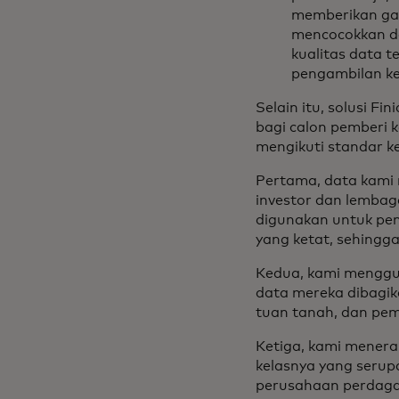
memberikan gam
mencocokkan da
kualitas data t
pengambilan ke
Selain itu, solusi Fini
bagi calon pemberi 
mengikuti standar k
Pertama, data kami 
investor dan lembag
digunakan untuk pen
yang ketat, sehingg
Kedua, kami menggun
data mereka dibagik
tuan tanah, dan pem
Ketiga, kami menerap
kelasnya yang serup
perusahaan perdaga