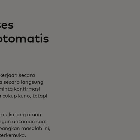
ses
otomatis
kerjaan secara
a secara langsung
inta konfirmasi
 cukup kuno, tetapi
atau kurang aman
dengan ancaman saat
mbangkan masalah ini,
 terkemuka.