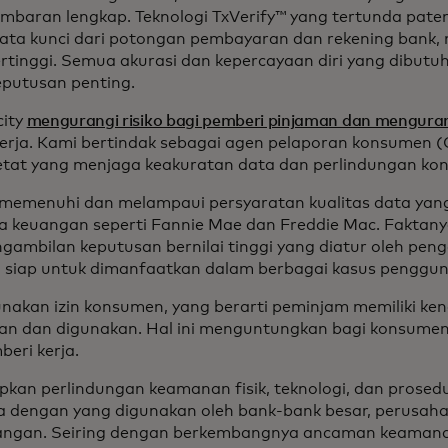
baran lengkap. Teknologi TxVerify™ yang tertunda paten 
ta kunci dari potongan pembayaran dan rekening bank, 
ertinggi. Semua akurasi dan kepercayaan diri yang dibutu
putusan penting.
city
mengurangi risiko bagi pemberi pinjaman dan mengura
kerja. Kami bertindak sebagai agen pelaporan konsumen (
etat yang menjaga keakuratan data dan perlindungan ko
memenuhi dan melampaui persyaratan kualitas data yang
a keuangan seperti Fannie Mae dan Freddie Mac. Faktany
gambilan keputusan bernilai tinggi yang diatur oleh pen
a siap untuk dimanfaatkan dalam berbagai kasus penggu
akan izin konsumen, yang berarti peminjam memiliki ke
an dan digunakan. Hal ini menguntungkan bagi konsumen
beri kerja.
kan perlindungan keamanan fisik, teknologi, dan prosedur
a dengan yang digunakan oleh bank-bank besar, perusahaa
ngan. Seiring dengan berkembangnya ancaman keamana