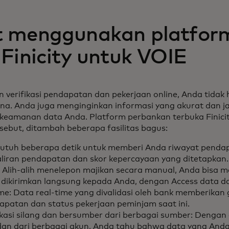
 menggunakan platfor
Finicity untuk VOIE
n verifikasi pendapatan dan pekerjaan online, Anda tida
na. Anda juga menginginkan informasi yang akurat dan 
 keamanan data Anda. Platform perbankan terbuka Finic
sebut, ditambah beberapa fasilitas bagus:
utuh beberapa detik untuk memberi Anda riwayat penda
liran pendapatan dan skor kepercayaan yang ditetapkan.
Alih-alih menelepon majikan secara manual, Anda bisa 
 dikirimkan langsung kepada Anda, dengan Access data 
ime: Data real-time yang divalidasi oleh bank memberika
patan dan status pekerjaan peminjam saat ini.
fikasi silang dan bersumber dari berbagai sumber: Dengan
 dan dari berbagai akun, Anda tahu bahwa data yang And