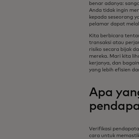
benar adanya: sangat
Anda tidak ingin m
kepada seseorang ya
pelamar dapat melak
Kita berbicara tent
transaksi atau perj
risiko secara bija
mereka. Mari kita li
kerjanya, dan baga
yang lebih efisien da
Apa yang
pendapa
Verifikasi pendapat
cara untuk memasti