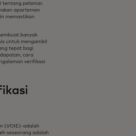
si tentang pelamar.
ewakan apartemen
gin memastikan
g membuat banyak
snis untuk mengambil
ng tepat bagi
endapatan, cara
galaman verifikasi
ikasi
an (VOIE)-adalah
eh seseorang adalah