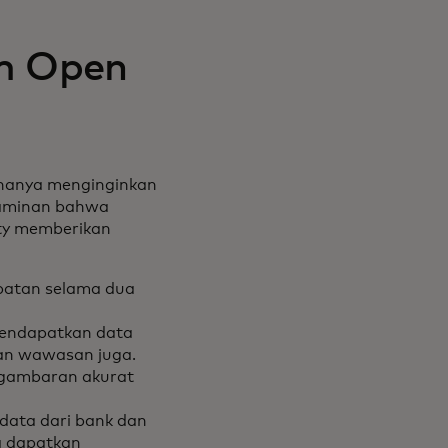
m Open
k hanya menginginkan
jaminan bahwa
ity memberikan
patan selama dua
mendapatkan data
dan wawasan juga.
n gambaran akurat
 data dari bank dan
a dapatkan