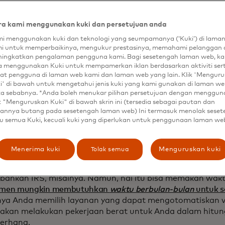
isalnya, di Finicity, inilah cara kerjanya:
memberikan izin agar data mereka digunakan baik dari 
a kami menggunakan kuki dan persetujuan anda
a layanan penggajian. Mereka dapat mengunggah potonga
i menggunakan kuki dan teknologi yang seumpamanya (‘Kuki’) di lama
ta pendapatan lainnya.
i untuk memperbaikinya, mengukur prestasinya, memahami pelanggan 
ingkatkan pengalaman pengguna kami. Bagi sesetengah laman web, ka
strak dan memverifikasi data pendapatan dan pekerjaan
a menggunakan Kuki untuk mempamerkan iklan berdasarkan aktiviti ser
mi akan menganalisis data dan menambahkan wawasan un
at pengguna di laman web kami dan laman web yang lain. Klik 'Mengur
i' di bawah untuk mengetahui jenis kuki yang kami gunakan di laman web
entang pendapatan dan/atau pekerjaan serta mengonfirm
ta sebabnya. *Anda boleh menukar pilihan persetujuan dengan menggu
ndapatan saat ini dengan memverifikasi silang data peke
t "Menguruskan Kuki" di bawah skrin ini (tersedia sebagai pautan dan
g bank mereka.
annya butang pada sesetengah laman web) Ini termasuk menolak sese
u semua Kuki, kecuali kuki yang diperlukan untuk penggunaan laman we
ediakan laporan yang menyeluruh, namun mudah dibaca 
butuhkan.
Tolak semua
Menerima kuki
Menguruskan kuki
ya tidak terhubung langsung ke bank dan menggunakan da
 data atau verifikasi manual yang meminta informasi lang
bahkan IRS, misalnya. Namun, hal itu bisa memakan wak
men mungkin membutuhkan
waktu berbulan-bulan
untuk s
knya Anda memilih layanan yang dapat mengotomatiskan ve
 akan melakukan pekerjaan berat untuk Anda dalam hitu
derhana.