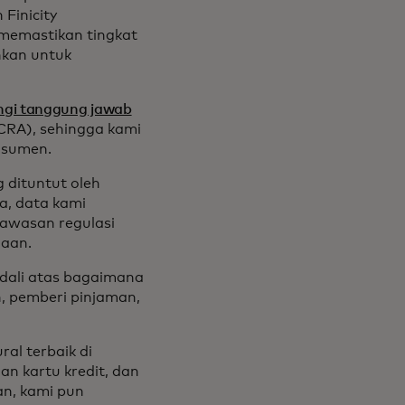
Finicity
memastikan tingkat
hkan untuk
ngi tanggung jawab
CRA), sehingga kami
nsumen.
 dituntut oleh
a, data kami
gawasan regulasi
naan.
ndali atas bagaimana
, pemberi pinjaman,
al terbaik di
n kartu kredit, dan
n, kami pun