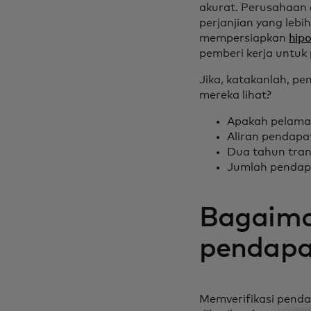
akurat. Perusahaan
perjanjian yang leb
mempersiapkan
hip
pemberi kerja untuk
Jika, katakanlah, p
mereka lihat?
Apakah pelamar
Aliran pendapa
Dua tahun tran
Jumlah pendapa
Bagaiman
pendapa
Memverifikasi pend