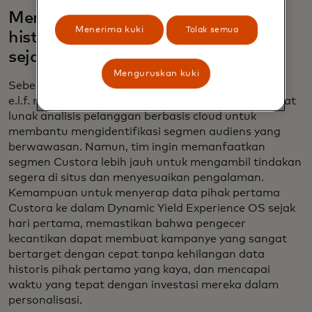
Menerima dan mengaktifkan data
Menerima kuki
Tolak semua
historis pelanggan pihak pertama
sejak hari pertama
Menguruskan kuki
Sebelum mengintegrasikan dengan Dynamic Yield,
e.l.f. menggunakan Custora dari Amperity, perangkat
lunak analisis pelanggan berbasis cloud untuk
membantu mengidentifikasi segmen audiens yang
berwawasan. Namun, tim ingin memanfaatkan
segmen Custora lebih jauh untuk mengambil tindakan
segera di situs dan menyesuaikan pengalaman.
Kemampuan untuk menyerap data pihak pertama
Custora ke dalam Dynamic Yield Experience OS sejak
hari pertama, memastikan bahwa pengecer
kecantikan dapat membuat kampanye yang sangat
bertarget dengan cepat tanpa kehilangan data
historis pihak pertama yang kaya, dan mencapai
waktu yang tepat dengan investasi mereka dalam
personalisasi.