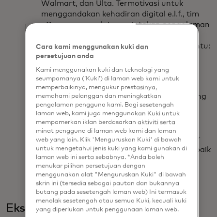
Walmart, dan Ulta. Termotivasi untuk
menggandakan kehadiran digital e.l.f., tim
eCommerce mulai menciptakan pengalaman
berbelanja online yang lebih baik dan
membutuhkan solusi yang dapat membantu:
Cara kami menggunakan kuki dan
persetujuan anda
Kami menggunakan kuki dan teknologi yang
Menelan data pelanggan pihak
seumpamanya (‘Kuki’) di laman web kami untuk
pertama
memperbaikinya, mengukur prestasinya,
Mengidentifikasi segmen audiens yang
memahami pelanggan dan meningkatkan
pengalaman pengguna kami. Bagi sesetengah
bernilai tinggi
laman web, kami juga menggunakan Kuki untuk
Memunculkan rekomendasi produk
mempamerkan iklan berdasarkan aktiviti serta
terbaik untuk setiap pelanggan
minat pengguna di laman web kami dan laman
Mengoptimalkan pengalaman seluler
web yang lain. Klik 'Menguruskan Kuki' di bawah
untuk mengetahui jenis kuki yang kami gunakan di
untuk penemuan produk yang lebih baik
laman web ini serta sebabnya. *Anda boleh
menukar pilihan persetujuan dengan
menggunakan alat "Menguruskan Kuki" di bawah
skrin ini (tersedia sebagai pautan dan bukannya
butang pada sesetengah laman web) Ini termasuk
menolak sesetengah atau semua Kuki, kecuali kuki
Eksekusi
yang diperlukan untuk penggunaan laman web.