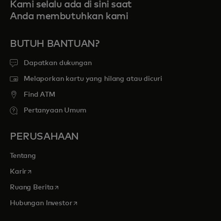
Kami selalu ada di sini saat
Anda membutuhkan kami
BUTUH BANTUAN?
Dapatkan dukungan
Melaporkan kartu yang hilang atau dicuri
Find ATM
Pertanyaan Umum
PERUSAHAAN
Tentang
opens in a new tab
Karir
opens in a new tab
Ruang Berita
opens in a new tab
Hubungan Investor