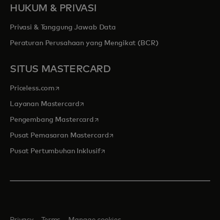
HUKUM & PRIVASI
Privasi & Tanggung Jawab Data
Peraturan Perusahaan yang Mengikat (BCR)
SITUS MASTERCARD
opens in a new tab
Priceless.com
opens in a new tab
Layanan Mastercard
opens in a new tab
Pengembang Mastercard
opens in a new tab
Pusat Pemasaran Mastercard
opens in a new tab
Pusat Pertumbuhan Inklusif
Privacy
Terms
Manage cookies