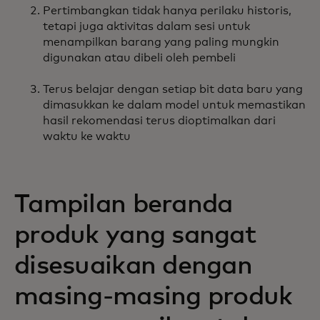
Pertimbangkan tidak hanya perilaku historis,
tetapi juga aktivitas dalam sesi untuk
menampilkan barang yang paling mungkin
digunakan atau dibeli oleh pembeli
Terus belajar dengan setiap bit data baru yang
dimasukkan ke dalam model untuk memastikan
hasil rekomendasi terus dioptimalkan dari
waktu ke waktu
Tampilan beranda
produk yang sangat
disesuaikan dengan
masing-masing produk