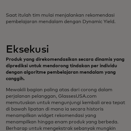
Saat itulah tim mulai menjalankan rekomendasi
pembelajaran mendalam dengan Dynamic Yield.
Eksekusi
Produk yang direkomendasikan secara dinamis yang
diprediksi untuk mendorong tindakan per individu
dengan algoritme pembelajaran mendalam yang
canggih.
Mewakili bagian paling atas dari corong dalam
perjalanan pelanggan, GlassesUSA.com
memutuskan untuk mengunjungi kembali area tepat
di bawah lipatan di mana ia secara historis
menampilkan widget rekomendasi yang
menampilkan hingga enam produk yang berbeda.
Berharap untuk mengekstrak sebanyak mungkin