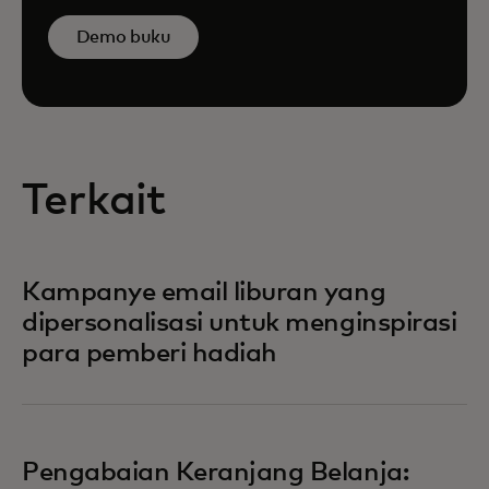
Demo buku
Terkait
Kampanye email liburan yang
dipersonalisasi untuk menginspirasi
para pemberi hadiah
Pengabaian Keranjang Belanja: