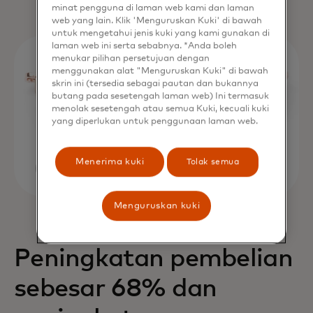
minat pengguna di laman web kami dan laman
web yang lain. Klik 'Menguruskan Kuki' di bawah
untuk mengetahui jenis kuki yang kami gunakan di
laman web ini serta sebabnya. *Anda boleh
menukar pilihan persetujuan dengan
menggunakan alat "Menguruskan Kuki" di bawah
skrin ini (tersedia sebagai pautan dan bukannya
butang pada sesetengah laman web) Ini termasuk
menolak sesetengah atau semua Kuki, kecuali kuki
yang diperlukan untuk penggunaan laman web.
Menerima kuki
Tolak semua
Menguruskan kuki
Peningkatan pembelian
sebesar 68% dan