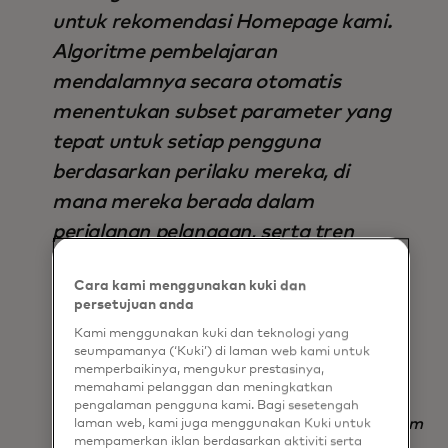
untuk rekomendasi Homepage kami.
Algoritme pembelajaran
mendalamnya secara otomatis
menentukan subset parameter yang
tepat untuk setiap pengguna
berdasarkan perilaku mereka, di
mana mereka berada dalam
perjalanan pelanggan, serta tren
yang terlihat di seluruh situs,
Cara kami menggunakan kuki dan
membuatnya lebih unggul daripada
persetujuan anda
strategi lain yang tersedia - tidak
Kami menggunakan kuki dan teknologi yang
hanya dalam hal output, tetapi juga
seumpamanya (‘Kuki’) di laman web kami untuk
memperbaikinya, mengukur prestasinya,
waktu yang dihemat.".
memahami pelanggan dan meningkatkan
pengalaman pengguna kami. Bagi sesetengah
Nadav Yekutiel, Head of Data, GlassesUSA.com
laman web, kami juga menggunakan Kuki untuk
mempamerkan iklan berdasarkan aktiviti serta