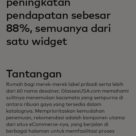
peningkatan
pendapatan sebesar
88%, semuanya dari
satu widget
Tantangan
Rumah bagi merek-merek label pribadi serta lebih
dari 60 nama desainer, GlassesUSA.com memahami
sulitnya menemukan kacamata yang sempurna di
antara ribuan gaya yang tersedia dalam
katalognya. Memprioritaskan kemudahan
penemuan, rekomendasi adalah komponen utama
dari situs eCommerce-nya, yang berjalan di
berbagai halaman untuk memfasilitasi proses