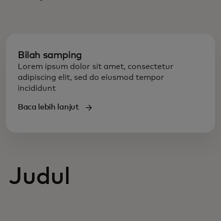
Bilah samping
Lorem ipsum dolor sit amet, consectetur
adipiscing elit, sed do eiusmod tempor
incididunt
Baca lebih lanjut
Judul