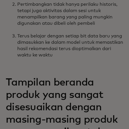
Pertimbangkan tidak hanya perilaku historis,
tetapi juga aktivitas dalam sesi untuk
menampilkan barang yang paling mungkin
digunakan atau dibeli oleh pembeli
Terus belajar dengan setiap bit data baru yang
dimasukkan ke dalam model untuk memastikan
hasil rekomendasi terus dioptimalkan dari
waktu ke waktu
Tampilan beranda
produk yang sangat
disesuaikan dengan
masing-masing produk