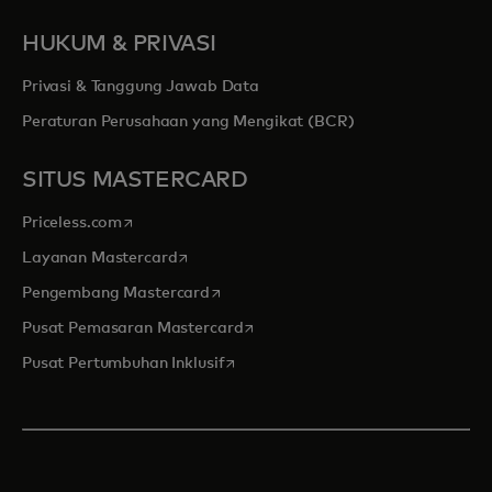
HUKUM & PRIVASI
Privasi & Tanggung Jawab Data
Peraturan Perusahaan yang Mengikat (BCR)
SITUS MASTERCARD
opens in a new tab
Priceless.com
opens in a new tab
Layanan Mastercard
opens in a new tab
Pengembang Mastercard
opens in a new tab
Pusat Pemasaran Mastercard
opens in a new tab
Pusat Pertumbuhan Inklusif