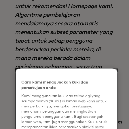
untuk rekomendasi Homepage kami.
Algoritme pembelajaran
mendalamnya secara otomatis
menentukan subset parameter yang
tepat untuk setiap pengguna
berdasarkan perilaku mereka, di
mana mereka berada dalam
perjalanan pelanggan, serta tren
yang terlihat di seluruh situs,
Cara kami menggunakan kuki dan
membuatnya lebih unggul daripada
persetujuan anda
strategi lain yang tersedia - tidak
Kami menggunakan kuki dan teknologi yang
hanya dalam hal output, tetapi juga
seumpamanya (‘Kuki’) di laman web kami untuk
memperbaikinya, mengukur prestasinya,
waktu yang dihemat.".
memahami pelanggan dan meningkatkan
pengalaman pengguna kami. Bagi sesetengah
Nadav Yekutiel, Head of Data, GlassesUSA.com
laman web, kami juga menggunakan Kuki untuk
mempamerkan iklan berdasarkan aktiviti serta