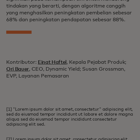
tindakan yang berarti, dengan algoritme canggih
yang menghasilkan peningkatan pembelian sebesar
68% dan peningkatan pendapatan sebesar 88%.
Kontributor:
Einat Haftel
, Kepala Pejabat Produk;
Ori Bauer
, CEO, Dynamic Yield; Susan Grossman,
EVP, Layanan Pemasaran
[1] "Lorem ipsum dolor sit amet, consectetur" adipiscing elit,
sed do eiusmod tempor incididunt ut labore et dolore magna
aliqua sed do eiusmod tempor incididunt consectetur
adipiscing elit sed.
[2] Lorem ipsum dolor sit amet, consectetur adipiscing elit,