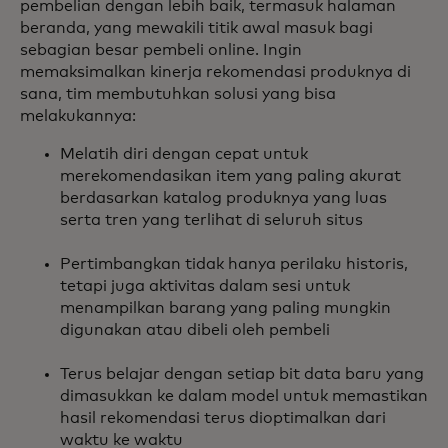
pembelian dengan lebih baik, termasuk halaman
beranda, yang mewakili titik awal masuk bagi
sebagian besar pembeli online. Ingin
memaksimalkan kinerja rekomendasi produknya di
sana, tim membutuhkan solusi yang bisa
melakukannya:
Melatih diri dengan cepat untuk
merekomendasikan item yang paling akurat
berdasarkan katalog produknya yang luas
serta tren yang terlihat di seluruh situs
Pertimbangkan tidak hanya perilaku historis,
tetapi juga aktivitas dalam sesi untuk
menampilkan barang yang paling mungkin
digunakan atau dibeli oleh pembeli
Terus belajar dengan setiap bit data baru yang
dimasukkan ke dalam model untuk memastikan
hasil rekomendasi terus dioptimalkan dari
waktu ke waktu