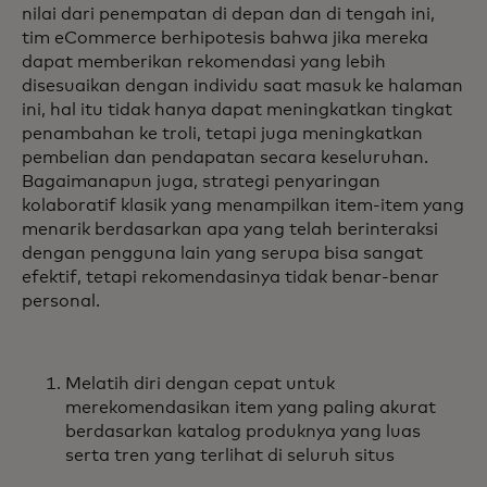
nilai dari penempatan di depan dan di tengah ini,
tim eCommerce berhipotesis bahwa jika mereka
dapat memberikan rekomendasi yang lebih
disesuaikan dengan individu saat masuk ke halaman
ini, hal itu tidak hanya dapat meningkatkan tingkat
penambahan ke troli, tetapi juga meningkatkan
pembelian dan pendapatan secara keseluruhan.
Bagaimanapun juga, strategi penyaringan
kolaboratif klasik yang menampilkan item-item yang
menarik berdasarkan apa yang telah berinteraksi
dengan pengguna lain yang serupa bisa sangat
efektif, tetapi rekomendasinya tidak benar-benar
personal.
Melatih diri dengan cepat untuk
merekomendasikan item yang paling akurat
berdasarkan katalog produknya yang luas
serta tren yang terlihat di seluruh situs