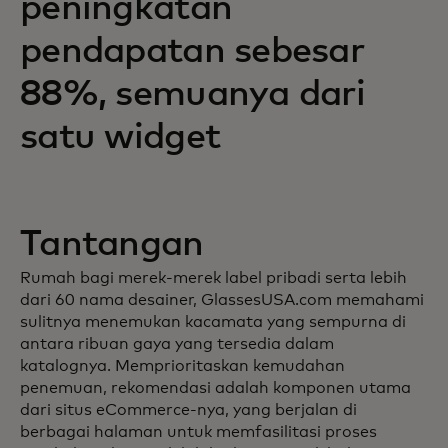
peningkatan
pendapatan sebesar
88%, semuanya dari
satu widget
Tantangan
Rumah bagi merek-merek label pribadi serta lebih
dari 60 nama desainer, GlassesUSA.com memahami
sulitnya menemukan kacamata yang sempurna di
antara ribuan gaya yang tersedia dalam
katalognya. Memprioritaskan kemudahan
penemuan, rekomendasi adalah komponen utama
dari situs eCommerce-nya, yang berjalan di
berbagai halaman untuk memfasilitasi proses