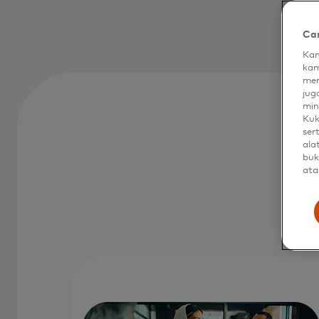
Car
Kam
kam
men
jug
min
Kuk
ser
ala
buk
ata