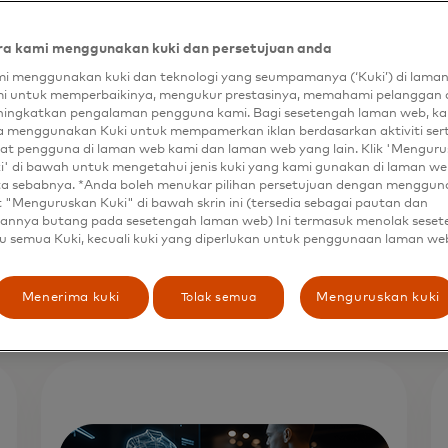
a kami menggunakan kuki dan persetujuan anda
i menggunakan kuki dan teknologi yang seumpamanya (‘Kuki’) di lama
i untuk memperbaikinya, mengukur prestasinya, memahami pelanggan 
ingkatkan pengalaman pengguna kami. Bagi sesetengah laman web, ka
a menggunakan Kuki untuk mempamerkan iklan berdasarkan aktiviti ser
at pengguna di laman web kami dan laman web yang lain. Klik 'Mengur
i' di bawah untuk mengetahui jenis kuki yang kami gunakan di laman web
ta sebabnya. *Anda boleh menukar pilihan persetujuan dengan menggu
t "Menguruskan Kuki" di bawah skrin ini (tersedia sebagai pautan dan
annya butang pada sesetengah laman web) Ini termasuk menolak sese
u semua Kuki, kecuali kuki yang diperlukan untuk penggunaan laman we
Tolak semua
Menerima kuki
Menguruskan kuki