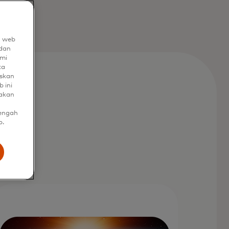
n web
dan
mi
ta
uskan
 ini
nakan
tengah
b.