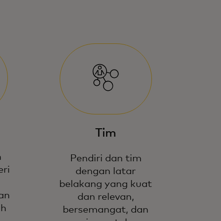
Tim
h
Pendiri dan tim
eri
dengan latar
belakang yang kuat
an
dan relevan,
ah
bersemangat, dan