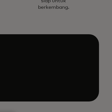
n
siap untuk
berkembang.