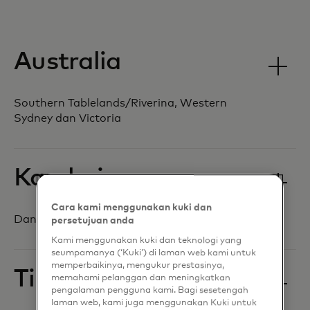
Australia
Southern Tablelands/Riverina, Western
Sydney dan Victoria
Kamboja
Cara kami menggunakan kuki dan
Danau Tonle Sap
persetujuan anda
Kami menggunakan kuki dan teknologi yang
seumpamanya (‘Kuki’) di laman web kami untuk
memperbaikinya, mengukur prestasinya,
Tiongkok
memahami pelanggan dan meningkatkan
pengalaman pengguna kami. Bagi sesetengah
laman web, kami juga menggunakan Kuki untuk