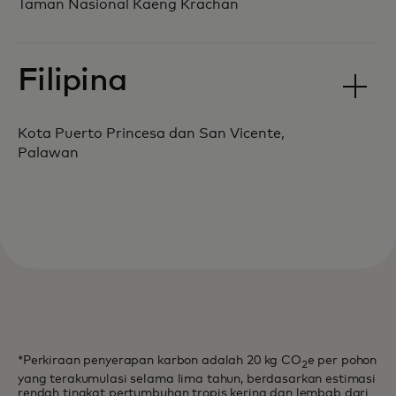
Taman Nasional Kaeng Krachan
Filipina
Kota Puerto Princesa dan San Vicente,
Palawan
*Perkiraan penyerapan karbon adalah 20 kg CO
e per pohon
2
yang terakumulasi selama lima tahun, berdasarkan estimasi
rendah tingkat pertumbuhan tropis kering dan lembab dari