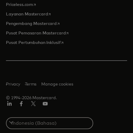
opens in a new tab
Priceless.com
opens in a new tab
Layanan Mastercard
opens in a new tab
Pengembang Mastercard
opens in a new tab
Pusat Pemasaran Mastercard
opens in a new tab
Pusat Pertumbuhan Inklusif
Privacy
Terms
Manage cookies
© 1994-2026 Mastercard.
Linkedin
Facebook
Twitter/X
Youtube
Select
a
country