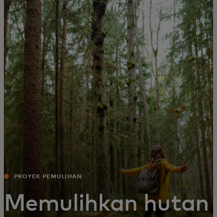
Untuk Anda
Untuk bisnis
Untuk dunia
Untuk inovator
Berita dan tren
PROYEK PEMULIHAN
Memulihkan hutan