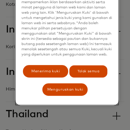
mempamerkan iklan berdasarkan aktiviti serta
Kotapraja Etnis Yi Anhua, Provinsi Yunnan
minat pengguna di laman web kami dan laman
web yang lain. Klik 'Menguruskan Kuki' di bawah
untuk mengetahui jenis kuki yang kami gunakan di
laman web ini serta sebabnya. *Anda boleh
India
menukar pilihan persetujuan dengan
menggunakan alat "Menguruskan Kuki" di bawah
skrin ini (tersedia sebagai pautan dan bukannya
butang pada sesetengah laman web) Ini termasuk
Koridor gajah Asia Dalma-Similipal
menolak sesetengah atau semua Kuki, kecuali kuki
yang diperlukan untuk penggunaan laman web.
India
Menerima kuki
Tolak semua
Himalaya Timur
Menguruskan kuki
Thailand