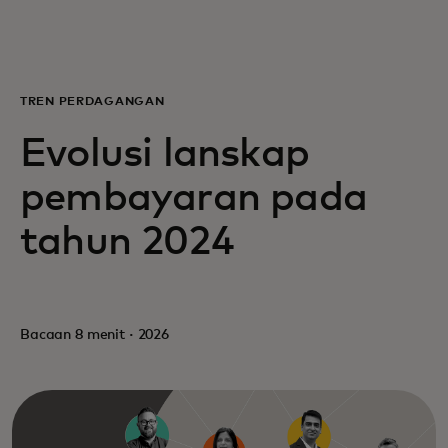
Untuk Anda
Untuk bisnis
TREN PERDAGANGAN
Evolusi lanskap
Untuk dunia
pembayaran pada
Untuk inovator
tahun 2024
Berita dan tren
Bacaan 8 menit · 2026