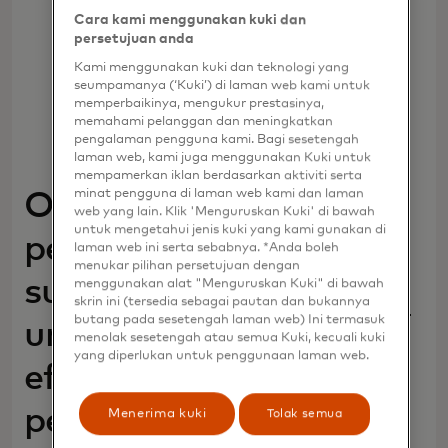
Cara kami menggunakan kuki dan
persetujuan anda
Kami menggunakan kuki dan teknologi yang
seumpamanya (‘Kuki’) di laman web kami untuk
memperbaikinya, mengukur prestasinya,
memahami pelanggan dan meningkatkan
pengalaman pengguna kami. Bagi sesetengah
laman web, kami juga menggunakan Kuki untuk
mempamerkan iklan berdasarkan aktiviti serta
minat pengguna di laman web kami dan laman
Optimalisasi
web yang lain. Klik 'Menguruskan Kuki' di bawah
untuk mengetahui jenis kuki yang kami gunakan di
pembayaran adalah
laman web ini serta sebabnya. *Anda boleh
menukar pilihan persetujuan dengan
suatu keharusan
menggunakan alat "Menguruskan Kuki" di bawah
skrin ini (tersedia sebagai pautan dan bukannya
butang pada sesetengah laman web) Ini termasuk
untuk mendorong
menolak sesetengah atau semua Kuki, kecuali kuki
yang diperlukan untuk penggunaan laman web.
efisiensi dan
pendapatan‎
Menerima kuki
Tolak semua