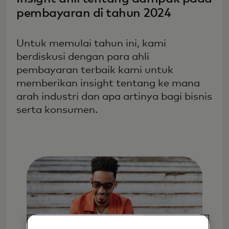
pembayaran di tahun 2024
Untuk memulai tahun ini, kami
berdiskusi dengan para ahli
pembayaran terbaik kami untuk
memberikan insight tentang ke mana
arah industri dan apa artinya bagi bisnis
serta konsumen.