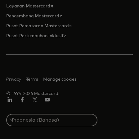
opens in a new tab
Layanan Mastercard
opens in a new tab
Pengembang Mastercard
opens in a new tab
Pusat Pemasaran Mastercard
opens in a new tab
Pusat Pertumbuhan Inklusif
Privacy
Terms
Manage cookies
© 1994-2026 Mastercard.
Linkedin
Facebook
Twitter/X
Youtube
Select
a
country