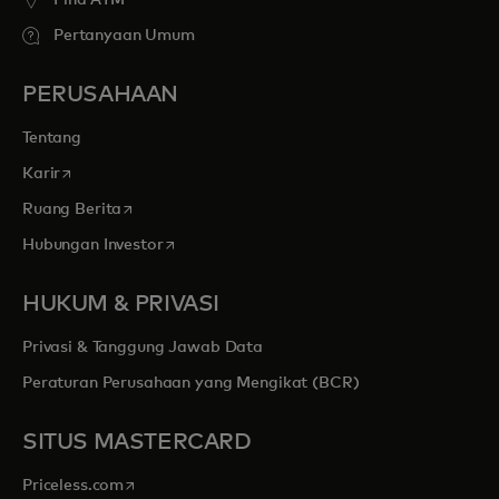
Find ATM
Pertanyaan Umum
PERUSAHAAN
Tentang
opens in a new tab
Karir
opens in a new tab
Ruang Berita
opens in a new tab
Hubungan Investor
HUKUM & PRIVASI
Privasi & Tanggung Jawab Data
Peraturan Perusahaan yang Mengikat (BCR)
SITUS MASTERCARD
opens in a new tab
Priceless.com