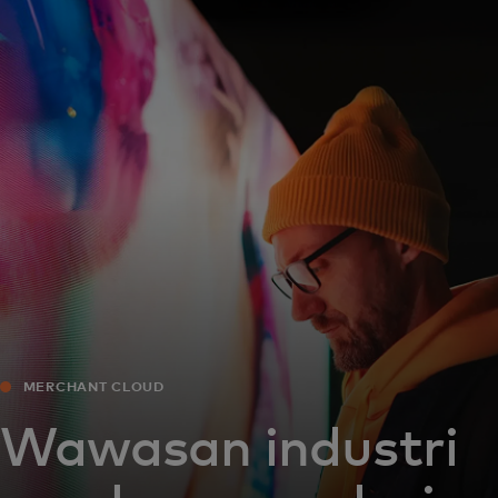
Untuk Anda
Untuk bisnis
Untuk dunia
Untuk inovator
Berita dan tren
MERCHANT CLOUD
Wawasan industri