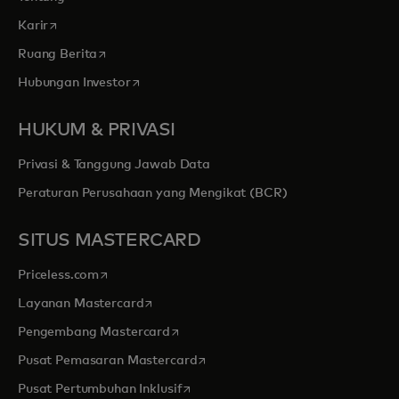
opens in a new tab
Karir
opens in a new tab
Ruang Berita
opens in a new tab
Hubungan Investor
HUKUM & PRIVASI
Privasi & Tanggung Jawab Data
Peraturan Perusahaan yang Mengikat (BCR)
SITUS MASTERCARD
opens in a new tab
Priceless.com
opens in a new tab
Layanan Mastercard
opens in a new tab
Pengembang Mastercard
opens in a new tab
Pusat Pemasaran Mastercard
opens in a new tab
Pusat Pertumbuhan Inklusif