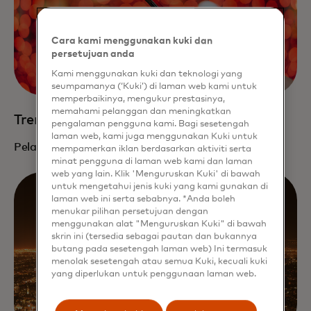
Cara kami menggunakan kuki dan
persetujuan anda
Kami menggunakan kuki dan teknologi yang
seumpamanya (‘Kuki’) di laman web kami untuk
memperbaikinya, mengukur prestasinya,
memahami pelanggan dan meningkatkan
Tren pembayaran pada tahun 2026
pengalaman pengguna kami. Bagi sesetengah
laman web, kami juga menggunakan Kuki untuk
Pelajari lebih lanjut
mempamerkan iklan berdasarkan aktiviti serta
minat pengguna di laman web kami dan laman
web yang lain. Klik 'Menguruskan Kuki' di bawah
untuk mengetahui jenis kuki yang kami gunakan di
laman web ini serta sebabnya. *Anda boleh
menukar pilihan persetujuan dengan
menggunakan alat "Menguruskan Kuki" di bawah
skrin ini (tersedia sebagai pautan dan bukannya
butang pada sesetengah laman web) Ini termasuk
menolak sesetengah atau semua Kuki, kecuali kuki
yang diperlukan untuk penggunaan laman web.