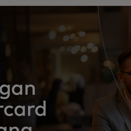
ngan
rcard
ang