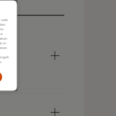
n web
dan
mi
ta
uskan
 ini
nakan
tengah
b.
am