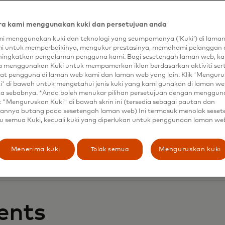
a kami menggunakan kuki dan persetujuan anda
i menggunakan kuki dan teknologi yang seumpamanya (‘Kuki’) di lama
i untuk memperbaikinya, mengukur prestasinya, memahami pelanggan 
ingkatkan pengalaman pengguna kami. Bagi sesetengah laman web, ka
a menggunakan Kuki untuk mempamerkan iklan berdasarkan aktiviti ser
at pengguna di laman web kami dan laman web yang lain. Klik 'Mengur
i' di bawah untuk mengetahui jenis kuki yang kami gunakan di laman web
ta sebabnya. *Anda boleh menukar pilihan persetujuan dengan menggu
t "Menguruskan Kuki" di bawah skrin ini (tersedia sebagai pautan dan
annya butang pada sesetengah laman web) Ini termasuk menolak sese
u semua Kuki, kecuali kuki yang diperlukan untuk penggunaan laman we
si pemrosesan pembayaran untuk operator terkemuka dal
Tolak semua
Menerima kuki
Menguruskan kuki
upah yang diperoleh, dan fintech.
ents