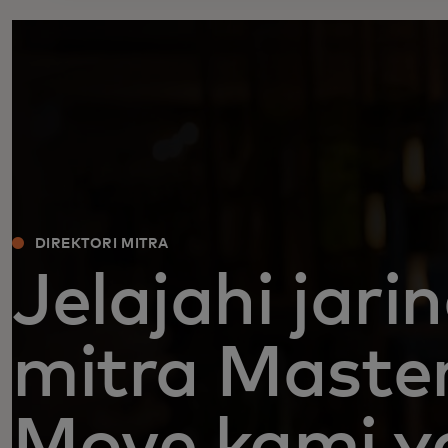
DIREKTORI MITRA
Jelajahi jari
mitra Maste
Move kami y