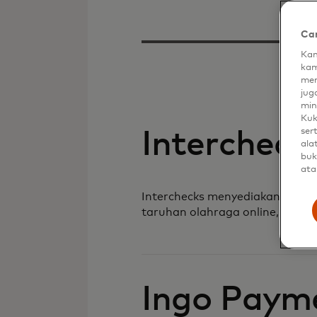
Car
Kam
kam
men
jug
min
Kuk
ser
Intercheck
ala
buk
ata
Interchecks menyediakan solu
taruhan olahraga online, akses 
Ingo Paym