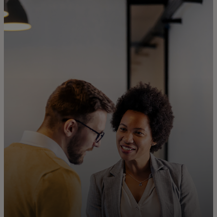
Untuk Anda
Untuk bisnis
Untuk dunia
Untuk inovator
Berita dan tren