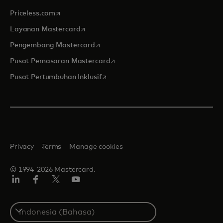
opens in a new tab
Priceless.com
opens in a new tab
Layanan Mastercard
opens in a new tab
Pengembang Mastercard
opens in a new tab
Pusat Pemasaran Mastercard
opens in a new tab
Pusat Pertumbuhan Inklusif
Privacy
Terms
Manage cookies
© 1994-2026 Mastercard.
Linkedin
Facebook
Twitter/X
Youtube
Select
a
country