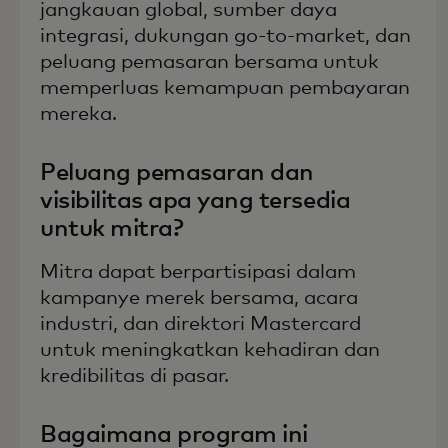
jangkauan global, sumber daya
integrasi, dukungan go-to-market, dan
peluang pemasaran bersama untuk
memperluas kemampuan pembayaran
mereka.
Peluang pemasaran dan
visibilitas apa yang tersedia
untuk mitra?
Mitra dapat berpartisipasi dalam
kampanye merek bersama, acara
industri, dan direktori Mastercard
untuk meningkatkan kehadiran dan
kredibilitas di pasar.
Bagaimana program ini