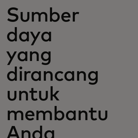
Sumber
daya
yang
dirancang
untuk
membantu
Anda