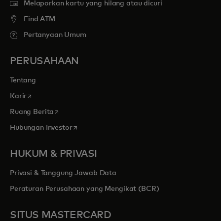
Melaporkan kartu yang hilang atau dicuri
Find ATM
Pertanyaan Umum
PERUSAHAAN
Tentang
opens in a new tab
Karir
opens in a new tab
Ruang Berita
opens in a new tab
Hubungan Investor
HUKUM & PRIVASI
Privasi & Tanggung Jawab Data
Peraturan Perusahaan yang Mengikat (BCR)
SITUS MASTERCARD