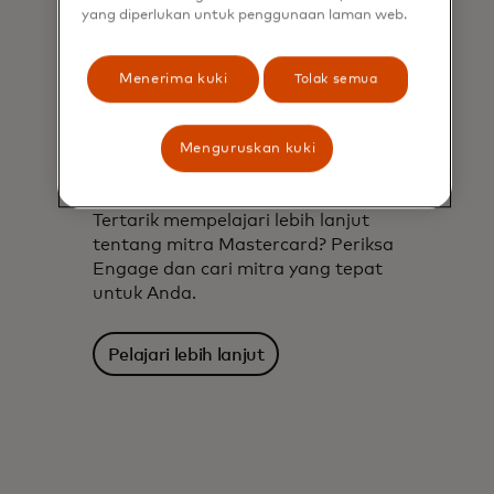
yang diperlukan untuk penggunaan laman web.
Menerima kuki
Tolak semua
Menguruskan kuki
Mastercard Engage
Tertarik mempelajari lebih lanjut
tentang mitra Mastercard? Periksa
Engage dan cari mitra yang tepat
untuk Anda.
Pelajari lebih lanjut