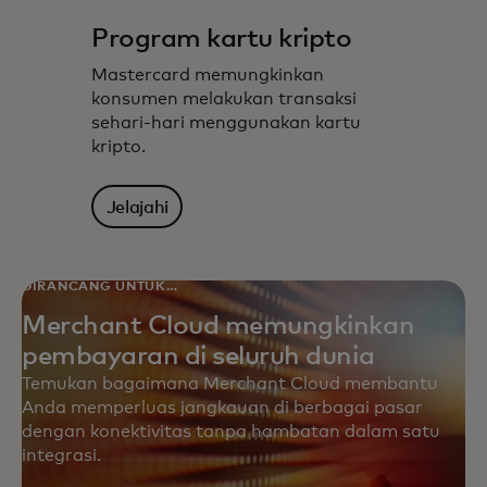
Program kartu kripto
Mastercard memungkinkan
konsumen melakukan transaksi
sehari-hari menggunakan kartu
kripto.
Jelajahi
DIRANCANG UNTUK
JANGKAUAN GLOBAL
Merchant Cloud memungkinkan
pembayaran di seluruh dunia
Temukan bagaimana Merchant Cloud membantu
Anda memperluas jangkauan di berbagai pasar
dengan konektivitas tanpa hambatan dalam satu
integrasi.