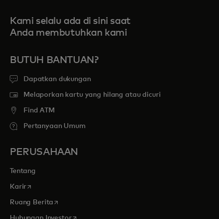
Kami selalu ada di sini saat
Anda membutuhkan kami
BUTUH BANTUAN?
Dapatkan dukungan
Melaporkan kartu yang hilang atau dicuri
Find ATM
Pertanyaan Umum
PERUSAHAAN
Tentang
opens in a new tab
Karir
opens in a new tab
Ruang Berita
opens in a new tab
Hubungan Investor