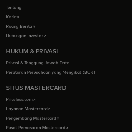
Tentang
opens in a new tab
Karir
opens in a new tab
Ruang Berita
opens in a new tab
Hubungan Investor
HUKUM & PRIVASI
Privasi & Tanggung Jawab Data
Peraturan Perusahaan yang Mengikat (BCR)
SITUS MASTERCARD
opens in a new tab
Priceless.com
opens in a new tab
Layanan Mastercard
opens in a new tab
Pengembang Mastercard
opens in a new tab
Pusat Pemasaran Mastercard