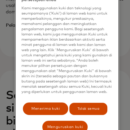
persetujuan anda
usaha kecil dan menengah lebih baik melindungi
Kami menggunakan kuki dan teknologi yang
domain digital mereka.
seumpamanya (‘Kuki’) di laman web kami untuk
memperbaikinya, mengukur prestasinya,
memahami pelanggan dan meningkatkan
opens in a new tab
Pelajari lebih lanjut
pengalaman pengguna kami. Bagi sesetengah
laman web, kami juga menggunakan Kuki untuk
mempamerkan iklan berdasarkan aktiviti serta
minat pengguna di laman web kami dan laman
web yang lain. Klik 'Menguruskan Kuki' di bawah
untuk mengetahui jenis kuki yang kami gunakan di
laman web ini serta sebabnya. *Anda boleh
menukar pilihan persetujuan dengan
menggunakan alat "Menguruskan Kuki" di bawah
skrin ini (tersedia sebagai pautan dan bukannya
butang pada sesetengah laman web) Ini termasuk
menolak sesetengah atau semua Kuki, kecuali kuki
Solusi keamanan
yang diperlukan untuk penggunaan laman web.
siber untuk setiap
Menerima kuki
Tolak semua
bisnis dari segala
Menguruskan kuki