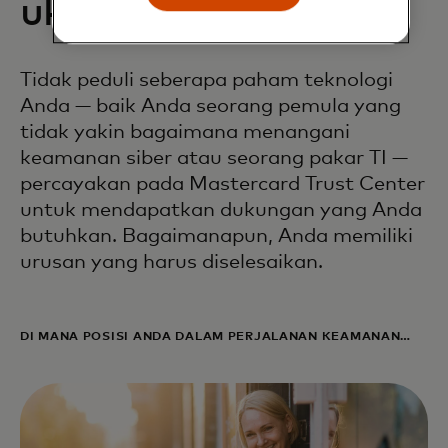
ukuran
Tidak peduli seberapa paham teknologi
Anda — baik Anda seorang pemula yang
tidak yakin bagaimana menangani
keamanan siber atau seorang pakar TI —
percayakan pada Mastercard Trust Center
untuk mendapatkan dukungan yang Anda
butuhkan. Bagaimanapun, Anda memiliki
urusan yang harus diselesaikan.
DI MANA POSISI ANDA DALAM PERJALANAN KEAMANAN
SIBER ANDA?