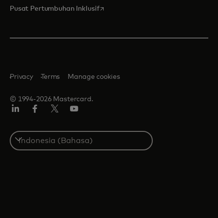
opens in a new tab
Pusat Pertumbuhan Inklusif
Privacy
Terms
Manage cookies
© 1994-2026 Mastercard.
Linkedin
Facebook
Twitter/X
Youtube
Select
a
country