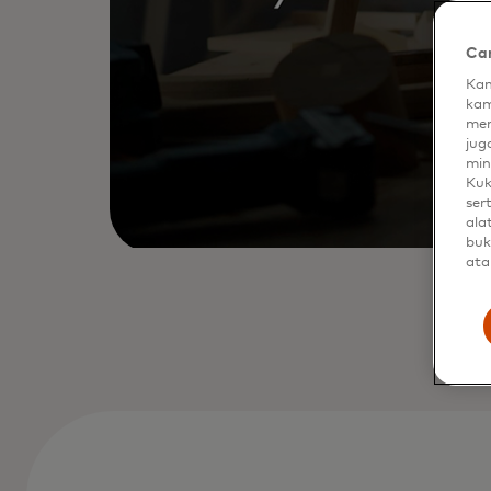
Car
Kam
kam
men
jug
min
Kuk
ser
ala
buk
ata