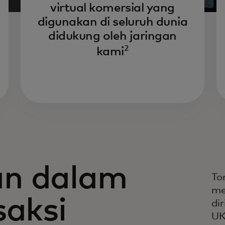
virtual komersial yang
digunakan di seluruh dunia
didukung oleh jaringan
2
kami
an dalam
To
me
saksi
di
UK