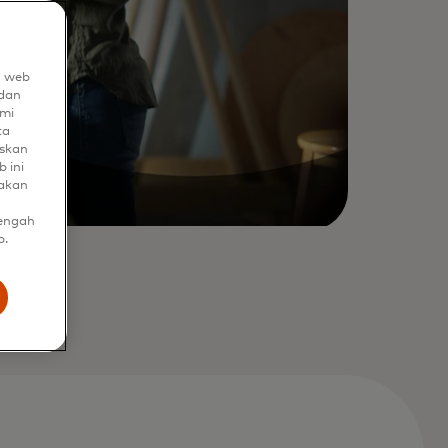
n web
dan
mi
ta
uskan
 ini
nakan
tengah
b.