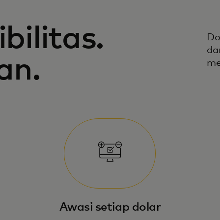
bilitas.
Do
da
an.
me
Awasi setiap dolar