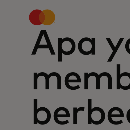
Apa y
memb
berbe