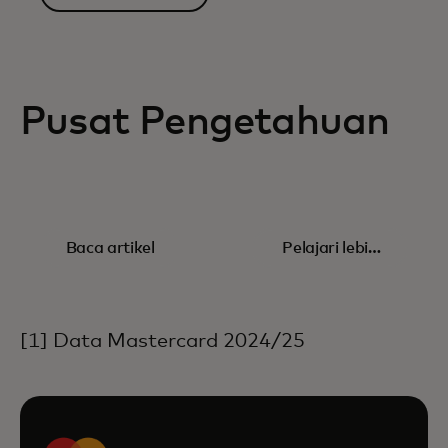
Pusat Pengetahuan
PENELITIAN
WHITEPAPER
Pergeseran
Keuangan
Baca artikel
Pelajari lebih
dari
tersemat dan
lanjut
pembayaran
peluang UKM
tunai ke
[1] Data Mastercard 2024/25
pembayaran
digital