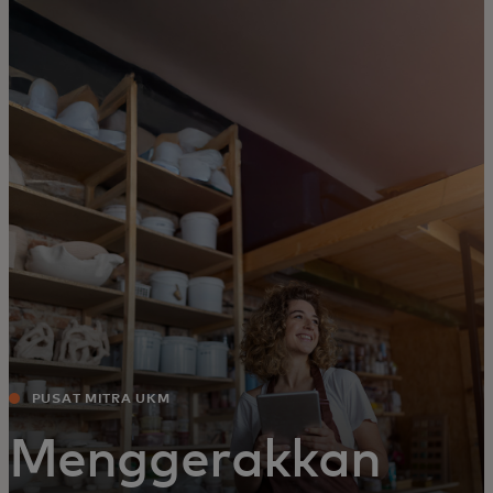
Untuk Anda
Untuk bisnis
Untuk dunia
Untuk inovator
Berita dan tren
PUSAT MITRA UKM
Menggerakkan