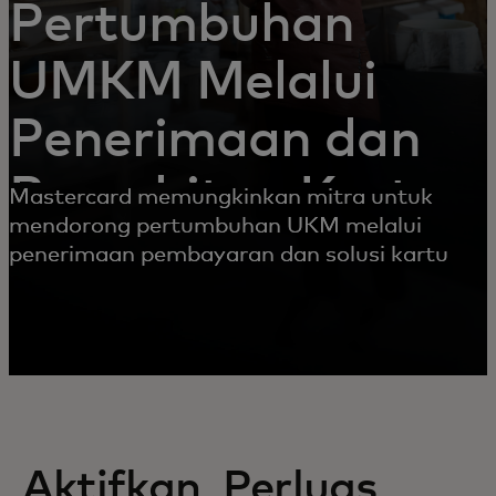
Pertumbuhan
UMKM Melalui
Penerimaan dan
Penerbitan Kartu
Mastercard memungkinkan mitra untuk
mendorong pertumbuhan UKM melalui
penerimaan pembayaran dan solusi kartu
Aktifkan, Perluas,