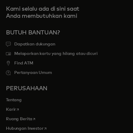
Kami selalu ada di sini saat
Anda membutuhkan kami
BUTUH BANTUAN?
Dapatkan dukungan
Melaporkan kartu yang hilang atau dicuri
Find ATM
Pertanyaan Umum
PERUSAHAAN
Tentang
opens in a new tab
Karir
opens in a new tab
Ruang Berita
opens in a new tab
Hubungan Investor