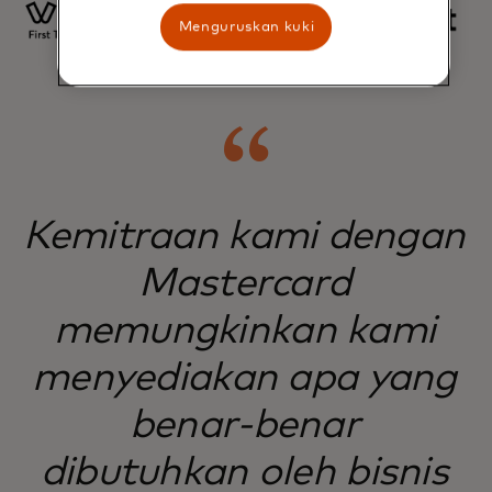
Menguruskan kuki
Kemitraan kami dengan
Mastercard
memungkinkan kami
menyediakan apa yang
benar-benar
dibutuhkan oleh bisnis