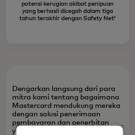
potensi kerugian akibat penipuan
yang berhasil dicegah dalam tiga
tahun terakhir dengan Safety Net¹
Dengarkan langsung dari para
mitra kami tentang bagaimana
Mastercard mendukung mereka
dengan solusi penerimaan
pembayaran dan penerbitan
yang memberdayakan UKM.