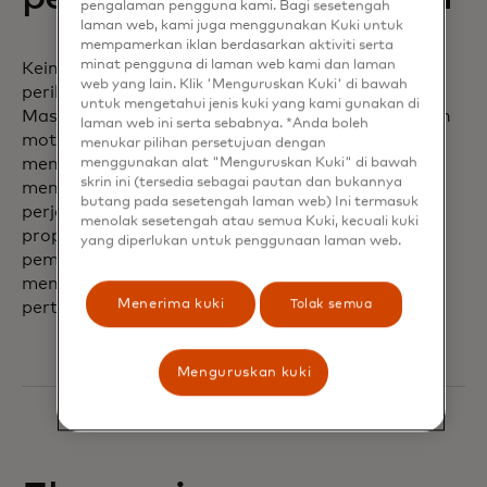
pengalaman pengguna kami. Bagi sesetengah
laman web, kami juga menggunakan Kuki untuk
mempamerkan iklan berdasarkan aktiviti serta
minat pengguna di laman web kami dan laman
Keinginan konsumen untuk bepergian lagi memicu
web yang lain. Klik 'Menguruskan Kuki' di bawah
perilaku baru. Para ahli perjalanan dan pariwisata
untuk mengetahui jenis kuki yang kami gunakan di
Mastercard telah mengumpulkan karakteristik dan
laman web ini serta sebabnya. *Anda boleh
motivasi utama wisatawan masa depan untuk
menukar pilihan persetujuan dengan
membantu menginformasikan, menasihati, dan
menggunakan alat "Menguruskan Kuki" di bawah
skrin ini (tersedia sebagai pautan dan bukannya
menginspirasi mitra kami di seluruh ekosistem
butang pada sesetengah laman web) Ini termasuk
perjalanan dan pariwisata guna meningkatkan
menolak sesetengah atau semua Kuki, kecuali kuki
proposisi nilai destinasi, meningkatkan strategi
yang diperlukan untuk penggunaan laman web.
pemasaran, dan membangun inisiatif untuk
mempromosikan perlindungan lingkungan dan
Menerima kuki
Tolak semua
pertumbuhan inklusif.
Menguruskan kuki