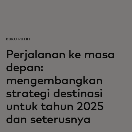
Untuk Anda
Untuk bisnis
BUKU PUTIH
Untuk dunia
Perjalanan ke masa
depan:
Untuk inovator
mengembangkan
Berita dan tren
strategi destinasi
untuk tahun 2025
dan seterusnya