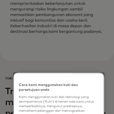
memprioritaskan keberlanjutan untuk
mengurangi risiko lingkungan sambil
memastikan pembangunan ekonomi yang
inklusif bagi komunitas dan usaha kecil.
Keberhasilan industri di masa depan dan
destinasi berharga kami bergantung padanya.
TURIS MASA DEPAN
Cara kami menggunakan kuki dan
Tren utama yang
persetujuan anda
Kami menggunakan kuki dan teknologi yang
mendorong perilaku
seumpamanya (‘Kuki’) di laman web kami untuk
memperbaikinya, mengukur prestasinya,
perjalanan masa depan
memahami pelanggan dan meningkatkan