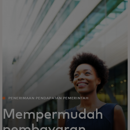
Untuk Anda
Untuk bisnis
Untuk dunia
Untuk inovator
Berita dan tren
PENERIMAAN PENDAPATAN PEMERINTAH
Mempermudah
pembayaran