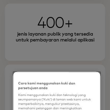
400+
jenis layanan publik yang tersedia
untuk pembayaran melalui aplikasi
2,25m
Cara kami menggunakan kuki dan
persetujuan anda
pengguna yang terdaftar di
Kami menggunakan kuki dan teknologi yang
seumpamanya (‘Kuki’) di laman web kami untuk
Ghiseul.ro
memperbaikinya, mengukur prestasinya,
memahami pelanggan dan meningkatkan