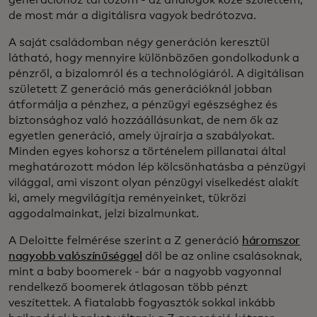
generációhoz tartozom - az analógok közé születtem,
de most már a digitálisra vagyok bedrótozva.
A saját családomban négy generáción keresztül
látható, hogy mennyire különbözően gondolkodunk a
pénzről, a bizalomról és a technológiáról. A digitálisan
született Z generáció más generációknál jobban
átformálja a pénzhez, a pénzügyi egészséghez és
biztonsághoz való hozzáállásunkat, de nem ők az
egyetlen generáció, amely újraírja a szabályokat.
Minden egyes kohorsz a történelem pillanatai által
meghatározott módon lép kölcsönhatásba a pénzügyi
világgal, ami viszont olyan pénzügyi viselkedést alakít
ki, amely megvilágítja reményeinket, tükrözi
aggodalmainkat, jelzi bizalmunkat.
A Deloitte felmérése szerint a Z generáció
háromszor
nagyobb valószínűséggel
dől be az online csalásoknak,
mint a baby boomerek - bár a nagyobb vagyonnal
rendelkező boomerek átlagosan több pénzt
veszítettek. A fiatalabb fogyasztók sokkal inkább