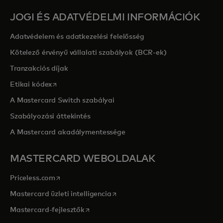
JOGI ÉS ADATVÉDELMI INFORMÁCIÓK
Adatvédelem és adatkezelési felelősség
Kötelező érvényű vállalati szabályok (BCR-ek)
Tranzakciós díjak
opens in a new tab
Etikai kódex
A Mastercard Switch szabályai
Szabályozási áttekintés
A Mastercard akadálymentessége
MASTERCARD WEBOLDALAK
opens in a new tab
Priceless.com
opens in a new tab
Mastercard üzleti intelligencia
opens in a new tab
Mastercard-fejlesztők