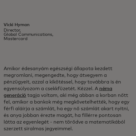
Vicki Hyman
Director,
Global Communications,
Mastercard
Amikor édesanyám egészségi állapota kezdett
megromlani, megengedte, hogy átvegyem a
pénzügyeit, azzal a kikötéssel, hogy továbbra is én
egyensúlyozom a csekkfüzetét. Kézzel. A
néma
generáció
tagja voltam, aki még abban a korban nőtt
fel, amikor a bankok még megkövetelhették, hogy egy
férfi aláírja a számlát, ha egy nő számlát akart nyitni,
és anya jobban érezte magát, ha fillérre pontosan
látta az egyenlegét - nem törődve a matematikából
szerzett siralmas jegyeimmel.