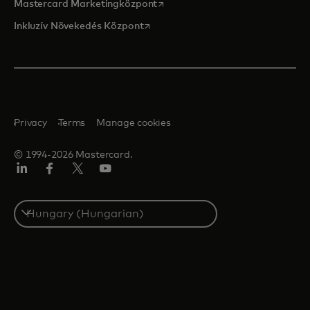
opens in a new tab
Mastercard Marketingközpont
opens in a new tab
Inkluzív Növekedés Központ
Privacy
Terms
Manage cookies
© 1994-2026 Mastercard.
LinkedIn
Facebook
Twitter/X
YouTube
Select
a
country