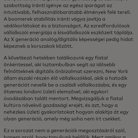
szabottság iránti igénye az egész iparágat az
intuitívabb, felhasználóbarátabb élmények felé tereli.
A boomerek stabilitás iránti vágya javítja a
védőkorlátokat és a biztonságot. Az ezredfordulósok
vállalkozói energiája a kisvállalkozók eszközeit táplálja.
Az X generáció analóg/digitális képességei pedig hidat
képeznek a korszakok között.
A következő hetekben találkozunk egy fiatal
önkéntessel, aki Isztambulban segít az idősebb
felnőtteknek digitális önbizalmat szerezni, New York
állam északi részén élő vállalkozókkal, akik a hatodik
generációt nevelik be a családi vállalkozásba, és egy
ötvenes londoni üzleti elemzővel, aki egykori
óvodásában talált mentort. Megvizsgáljuk a fiatal
kultúra növekvő gazdasági erejét, és azt, hogy a
nehézkes üzleti gyakorlatokat hogyan alakítja át egy
olyan generáció, amely még soha nem írt csekket.
Ez a sorozat nem a generációk megosztásáról szól,
hanem arról, hogy tanuljunk belőlük. Mert amikor a