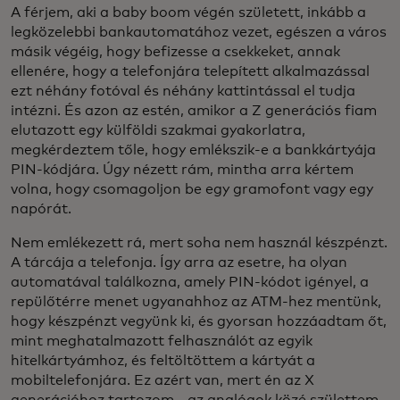
A férjem, aki a baby boom végén született, inkább a
legközelebbi bankautomatához vezet, egészen a város
másik végéig, hogy befizesse a csekkeket, annak
ellenére, hogy a telefonjára telepített alkalmazással
ezt néhány fotóval és néhány kattintással el tudja
intézni. És azon az estén, amikor a Z generációs fiam
elutazott egy külföldi szakmai gyakorlatra,
megkérdeztem tőle, hogy emlékszik-e a bankkártyája
PIN-kódjára. Úgy nézett rám, mintha arra kértem
volna, hogy csomagoljon be egy gramofont vagy egy
napórát.
Nem emlékezett rá, mert soha nem használ készpénzt.
A tárcája a telefonja. Így arra az esetre, ha olyan
automatával találkozna, amely PIN-kódot igényel, a
repülőtérre menet ugyanahhoz az ATM-hez mentünk,
hogy készpénzt vegyünk ki, és gyorsan hozzáadtam őt,
mint meghatalmazott felhasználót az egyik
hitelkártyámhoz, és feltöltöttem a kártyát a
mobiltelefonjára. Ez azért van, mert én az X