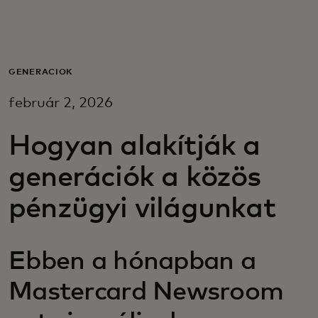
Neked
Vállalkozásoknak
GENERÁCIÓK
február 2, 2026
A világért
Hogyan alakítják a
Innovátoroknak
generációk a közös
pénzügyi világunkat
Hírek és trendek
Ebben a hónapban a
Mastercard Newsroom