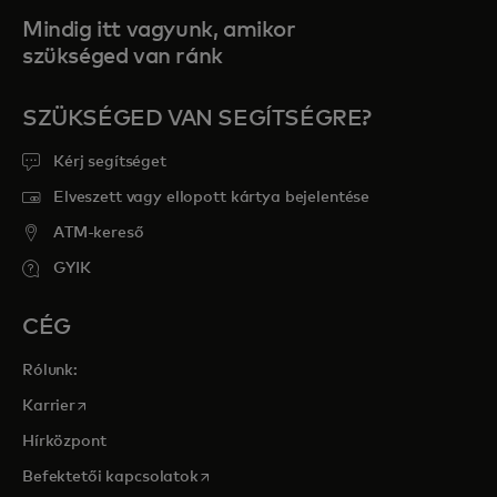
Mindig itt vagyunk, amikor
szükséged van ránk
SZÜKSÉGED VAN SEGÍTSÉGRE?
Kérj segítséget
Elveszett vagy ellopott kártya bejelentése
ATM-kereső
GYIK
CÉG
Rólunk:
opens in a new tab
Karrier
Hírközpont
opens in a new tab
Befektetői kapcsolatok