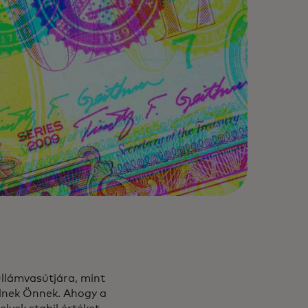
ullámvasútjára, mint
elnek Önnek. Ahogy a