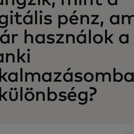
gitális pénz, am
ár használok a
anki
lkalmazásomba
 különbség?