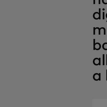
di
m
b
a
a