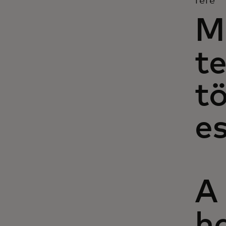
fefe
M
te
tö
es
A
ha