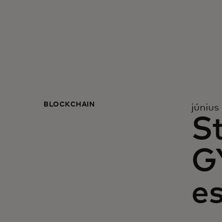
BLOCKCHAIN
június
S
GY
e