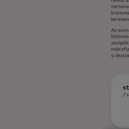
nevük is
tartana
kriptoes
kereske
Az azon
különös
szolgált
mikrofiz
a deviz
st
/ˈ