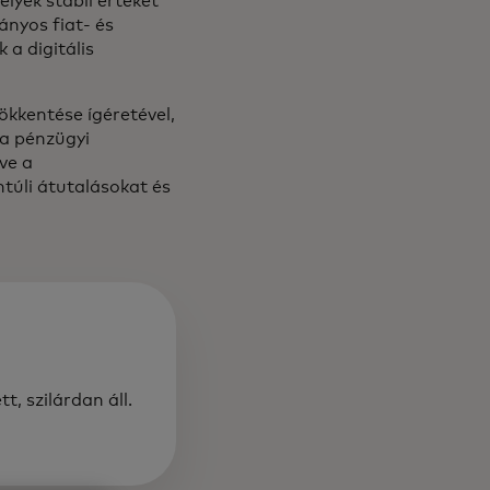
elyek stabil értéket
ányos fiat- és
 a digitális
ökkentése ígéretével,
 a pénzügyi
ve a
ntúli átutalásokat és
t, szilárdan áll.