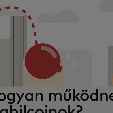
ogyan működne
abilcoinok?