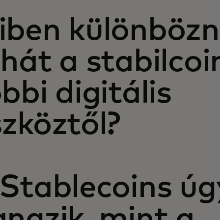
iben különbözn
hát a stabilcoi
bbi digitális
zköztől?
 Stablecoins úg
ngzik, mint a