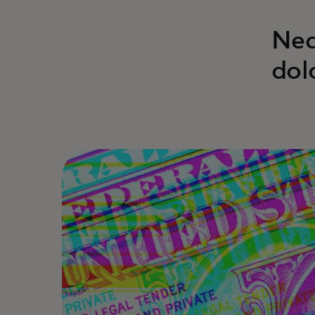
Neq
dol