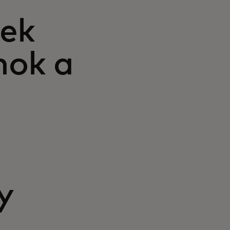
ek
nok a
y