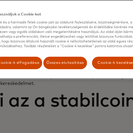
hajlandó felszállni az olyan változékony kriptoeszközök h
sználjuk a Cookie-kat
in vagy az Ether, akkor a stabilcoinok talán jobban megfel
t és a harmadik felek cookie-jait az oldalunk fejlesztésére, közönségmérésre, a 
 sugallja, a stabilcoinok olyan típusú digitális eszközök, am
ítására, valamint az Ön böngészési tevékenységeinek és érdeklődési körének me
ezen vagy egyéb oldalakon való megjelenítésére használjuk. Az oldal alján bárm
k fenn, és hídként vagy "feljáróként" szolgálnak a hagyom
thatja a preferenciáit, illetve engedélyezhet vagy letilthat bizonyos funkciókat.
zközök között. A stabilcoinok jelentős szerepet játszhatnak
 hogy bizonyos általunk használt cookie-k nélkülözhetetlenek az oldal egyes rés
delem jövőjében.
űködéséhez. További részleteket a "Cookie-k kezelése" pontra kattintva olvash
nali tranzakciók, a hatékonyság növelése és a költségek cs
ookie-k elfogadása
Összes elutasítása
Cookie-k kezelés
en a határokon átnyúló fizetések esetében, a stabilcoinok
atások digitalizálásának új hullámát indíthatják el, beleért
etéseket, a bérszámfejtést, a letétbe helyezést, a tengere
akereskedelmet.
 az a stabilcoi