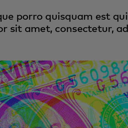
ue porro quisquam est qui
or sit amet, consectetur, adi