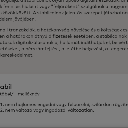
 sugallja, a stabilcoinok olyan típusú digitális eszközök, am
k fenn, és hídként vagy "feljáróként" szolgálnak a hagyom
zközök között. A stabilcoinok jelentős szerepet játszhatnak
delem jövőjében.
nali tranzakciók, a hatékonyság növelése és a költségek cs
en a határokon átnyúló fizetések esetében, a stabilcoinok
atások digitalizálásának új hullámát indíthatják el, beleért
etéseket, a bérszámfejtést, a letétbe helyezést, a tengere
akereskedelmet.
abil
stābəl/ - melléknév
nem hajlamos engedni vagy felborulni; szilárdan rögzítet
nem változó vagy ingadozó; változatlan.