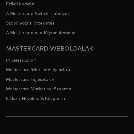
opens in a new tab
Etikai kódex
A Mastercard Switch szabályai
Szabályozási áttekintés
A Mastercard akadálymentessége
MASTERCARD WEBOLDALAK
opens in a new tab
Priceless.com
opens in a new tab
Mastercard üzleti intelligencia
opens in a new tab
Mastercard-fejlesztők
opens in a new tab
Mastercard Marketingközpont
opens in a new tab
Inkluzív Növekedés Központ