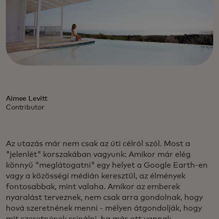
Aimee Levitt
Contributor
Az utazás már nem csak az úti célról szól. Most a
"jelenlét" korszakában vagyunk: Amikor már elég
könnyű "meglátogatni" egy helyet a Google Earth-en
vagy a közösségi médián keresztül, az élmények
fontosabbak, mint valaha. Amikor az emberek
nyaralást terveznek, nem csak arra gondolnak, hogy
hová szeretnének menni - mélyen átgondolják, hogy
mit szeretnének csinálni, ha már ott vannak.