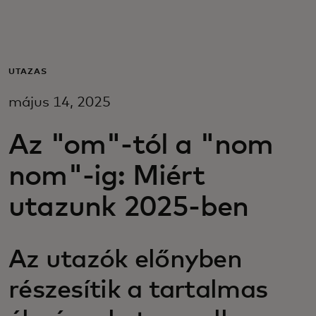
Neked
Vállalkozásoknak
UTAZÁS
május 14, 2025
A világért
Az "om"-tól a "nom
Innovátoroknak
nom"-ig: Miért
utazunk 2025-ben
Hírek és trendek
Az utazók előnyben
részesítik a tartalmas