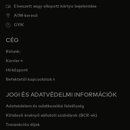
Elveszett vagy ellopott kártya bejelentése
ATM-kereső
GYIK
CÉG
Rólunk:
opens in a new tab
Karrier
Hírközpont
opens in a new tab
Befektetői kapcsolatok
JOGI ÉS ADATVÉDELMI INFORMÁCIÓK
Adatvédelem és adatkezelési felelősség
Kötelező érvényű vállalati szabályok (BCR-ek)
Tranzakciós díjak