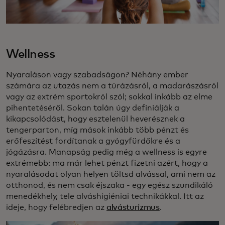
Wellness
Nyaraláson vagy szabadságon? Néhány ember
számára az utazás nem a túrázásról, a madarászásról
vagy az extrém sportokról szól; sokkal inkább az elme
pihentetéséről. Sokan talán úgy definiálják a
kikapcsolódást, hogy esztelenül heverésznek a
tengerparton, míg mások inkább több pénzt és
erőfeszítést fordítanak a gyógyfürdőkre és a
jógázásra. Manapság pedig még a wellness is egyre
extrémebb: ma már lehet pénzt fizetni azért, hogy a
nyaralásodat olyan helyen töltsd alvással, ami nem az
otthonod, és nem csak éjszaka - egy egész szundikáló
menedékhely, tele alváshigiéniai technikákkal. Itt az
ideje, hogy felébredjen az
alvásturizmus
.