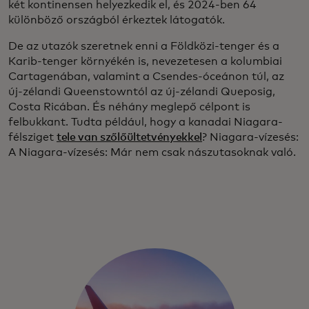
két kontinensen helyezkedik el, és 2024-ben 64
különböző országból érkeztek látogatók.
De az utazók szeretnek enni a Földközi-tenger és a
Karib-tenger környékén is, nevezetesen a kolumbiai
Cartagenában, valamint a Csendes-óceánon túl, az
új-zélandi Queenstowntól az új-zélandi Queposig,
Costa Ricában. És néhány meglepő célpont is
felbukkant. Tudta például, hogy a kanadai Niagara-
félsziget
tele van szőlőültetvényekkel
? Niagara-vízesés:
A Niagara-vízesés: Már nem csak nászutasoknak való.