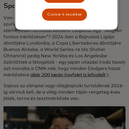
Sport
Cookie-k kezelése
Van-e bármi, ami nagyobb dicsekvési jogot ad egy
szurkolónak, mint hosszú utakat megtenni, hogy
személyesen láthassa kedvenc csapatát egy "Nagyon
fontos mérkőzésen"? 2024-ben a Bajnokok Ligája
döntőjére Londonba, a Copa Libertadores döntőjére
Buenos Airesbe, a World Series-re (és Shohei
Ohtanira) pedig New Yorkba és Los Angelesbe
özönlöttek a látogatók - egy japán utazási iroda tavaly
azt mondta a CNN-nek, hogy minden Dodgers hazai
mérkőzésre
akár 200 japán ügyfelet is lefoglalt
).
Sajnos az olimpiai vagy világbajnoki turistáknak 2026-
ig várniuk kell, de a világ minden táján rengeteg éves
játék, torna és tesztmérkőzés van.