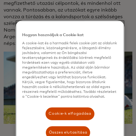
megfizethető utazási célpontok, és mindenhol ott
vannak. Pontosabban, az utazókat egyre inkább
vonzza a túrázás és a kalandsportok a szélsőséges
szélességi körökben, például Skandináviában,
Namíbiában/Dél-Afrikában, Kanadában és
Hogyan használjuk a Cookie-kat
Argentínában. Új-Zéland túlvilági tájai továbbra is
népszerűek a leendő hobbitok körében.
A cookie-kat és a harmadik felek cookie-jait az oldalunk
fejlesztésére, közönségmérésre, a látogatói élmény
javítására, valamint az Ön böngészési
tevékenységeinek és érdeklődési körének megfelelő
hirdetések ezen vagy egyéb oldalakon való
megjelenítésére használjuk. Az oldal alján bármikor
megváltoztathatja a preferenciáit, illetve
engedélyezhet vagy letilthat bizonyos funkciókat.
Kérjük, vegye figyelembe, hogy bizonyos általunk
használt cookie-k nélkülözhetetlenek az oldal egyes
részeinek megfelelő működéséhez. További részleteket
a "Cookie-k kezelése" pontra kattintva olvashat.
Cookie-k elfogadása
Összes elutasítása