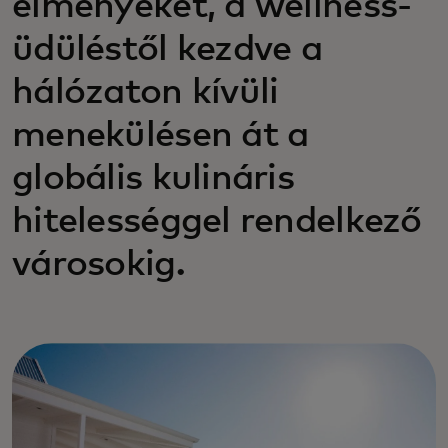
élményeket, a wellness-
üdüléstől kezdve a
hálózaton kívüli
menekülésen át a
globális kulináris
hitelességgel rendelkező
városokig.