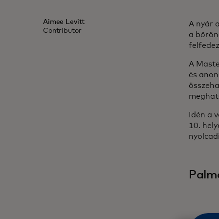
Aimee Levitt
A nyár 
Contributor
a bőrönd
felfede
A Maste
és anon
összeha
meghatá
Idén a v
10. hely
nyolcadi
Palma