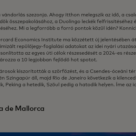
a vándorlás szezonja. Ahogy itthon melegszik az idő, a csa
ök összepakolásához, a Duolingo leckék felfrissítéséhez és
zéséhez. Mi a legforróbb a forró pontok közül idén? Konni
rcard Economics Institute ma közzétett új jelentésében át
imizált repülőjegy-foglalási adatokat az idei nyári utazás
sonlította az egyes úti célok részesedését a 2024-es rész
rozza a 10 legjobban fejlődő hot spotot.
árosok kiszorították a szörfözést, és a Csendes-óceáni tér
én Szingapúr áll, majd Rio de Janeiro következik a kilenced
k, Peking a hetedik, Szöul pedig a hatodik helyen. Íme az id
 de Mallorca