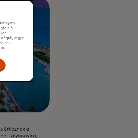
látogatói
gfelelő
ikor
 Kérjük, vegye
zeinek
at.
e
is érkeznek a
ba - olyannyira,