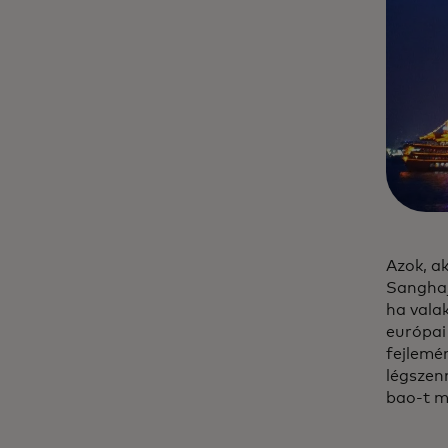
Azok, a
Sanghaj
ha vala
európai
fejlemén
légszen
bao-t ma