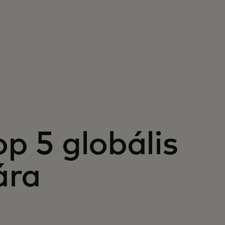
op 5 globális
ára