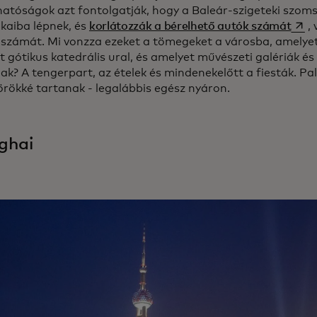
hatóságok azt fontolgatják, hogy a Baleár-szigeteki szoms
open
aiba lépnek, és
korlátozzák a bérelhető autók számát
,
 számát. Mi vonzza ezeket a tömegeket a városba, amelyet
tt gótikus katedrális ural, és amelyet művészeti galériák és
nak? A tengerpart, az ételek és mindenekelőtt a fiesták. P
örökké tartanak - legalábbis egész nyáron.
ghai