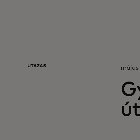
UTAZÁS
május
Gy
út