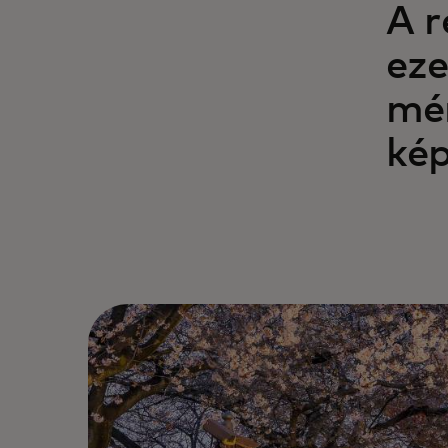
A r
eze
mér
kép