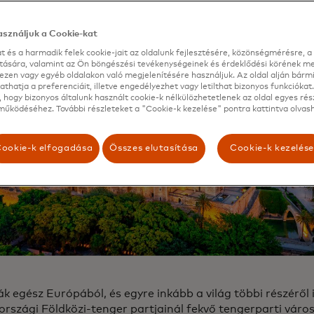
sználjuk a Cookie-kat
t és a harmadik felek cookie-jait az oldalunk fejlesztésére, közönségmérésre, a 
ítására, valamint az Ön böngészési tevékenységeinek és érdeklődési körének me
ezen vagy egyéb oldalakon való megjelenítésére használjuk. Az oldal alján bárm
thatja a preferenciáit, illetve engedélyezhet vagy letilthat bizonyos funkciókat.
 hogy bizonyos általunk használt cookie-k nélkülözhetetlenek az oldal egyes rés
űködéséhez. További részleteket a "Cookie-k kezelése" pontra kattintva olvash
ookie-k elfogadása
Összes elutasítása
Cookie-k kezelés
ák egész Európából, és egyre inkább a világ többi részéről 
országi Földközi-tenger partjainál fekvő tengerparti város