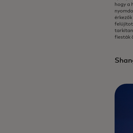
hogy a 
nyomdok
érkezők
felújíto
tarkíta
fiesták 
Shan