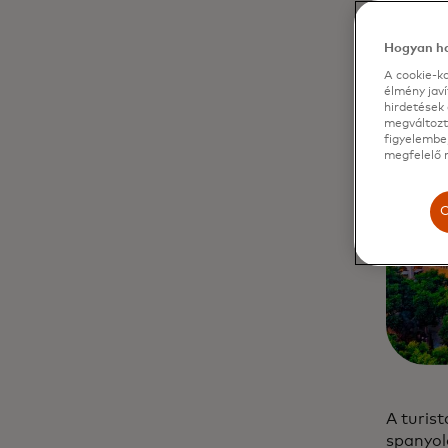
Hogyan ha
A cookie-ka
élmény jav
hirdetések 
megváltozta
figyelembe,
megfelelő m
C
A turist
spanyol