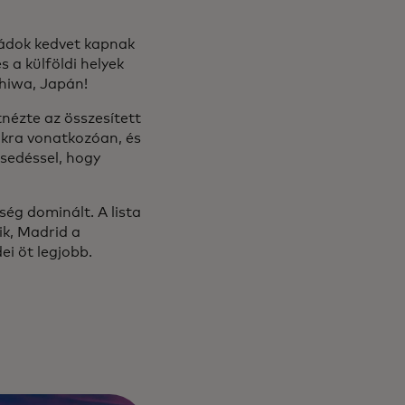
ládok kedvet kapnak
 a külföldi helyek
chiwa, Japán!
nézte az összesített
okra vonatkozóan, és
esedéssel, hogy
ség dominált. A lista
ik, Madrid a
ei öt legjobb.