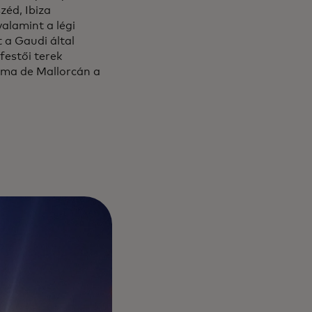
zéd, Ibiza
s in a new tab
 valamint a légi
 a Gaudi által
 festői terek
alma de Mallorcán a