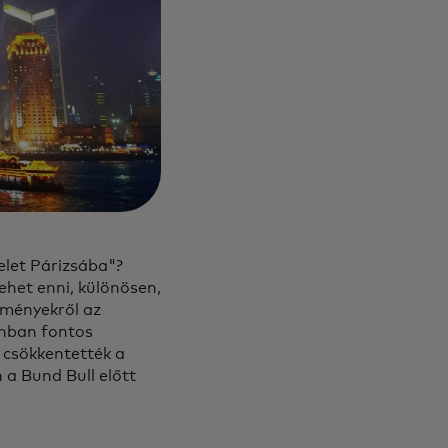
elet Párizsába"?
ehet enni, különösen,
eményekről az
onban fontos
n csökkentették a
 a Bund Bull előtt