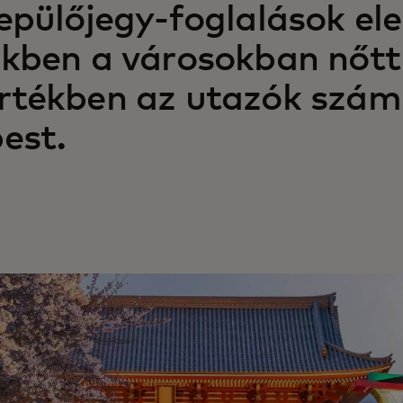
epülőjegy-foglalások el
kben a városokban nőtt
tékben az utazók száma
est.