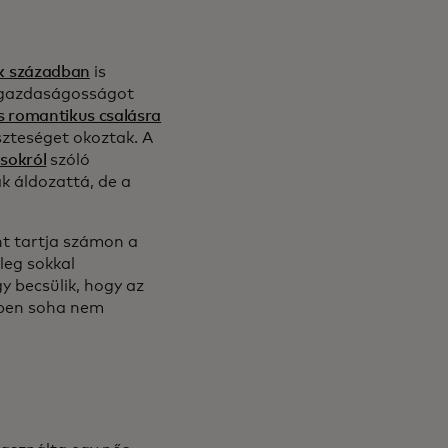
ik században
is
etgazdaságosságot
s romantikus csalásra
szteséget okoztak. A
sokról
szóló
k áldozattá, de a
t tartja számon a
leg sokkal
y becsülik, hogy az
ében soha nem