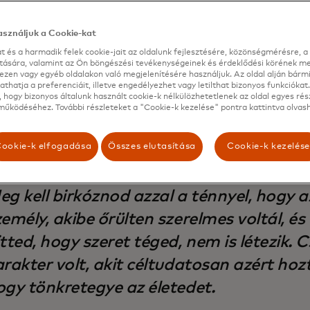
élyesítés taktikájára helyezték át a hangsúlyt. Romantik
 magukat, megkerülik a tipikus biztonsági intézkedéseket a
sználjuk a Cookie-kat
k az áldozatokat, hogy küldjenek nekik pénzt vagy adják á
t és a harmadik felek cookie-jait az oldalunk fejlesztésére, közönségmérésre, a 
t. A pszichológiai irányítás mesterei, a csalók az emberek
ítására, valamint az Ön böngészési tevékenységeinek és érdeklődési körének me
ják ki a jól begyakorolt társadalmi mérnöki tevékenységek
ezen vagy egyéb oldalakon való megjelenítésére használjuk. Az oldal alján bárm
thatja a preferenciáit, illetve engedélyezhet vagy letilthat bizonyos funkciókat.
 hogy bizonyos általunk használt cookie-k nélkülözhetetlenek az oldal egyes rés
űködéséhez. További részleteket a "Cookie-k kezelése" pontra kattintva olvash
ookie-k elfogadása
Összes elutasítása
Cookie-k kezelés
eg kell birkóznod azzal a ténnyel, hogy a
emély, akibe őrülten szerelmes voltál, és 
tted, hogy szeret téged, nem is létezik. 
rakter volt, akit céltudatosan azért hozt
ogy tönkretegye az életedet.