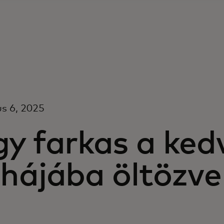
s 6, 2025
gy farkas a ke
uhájába öltözve