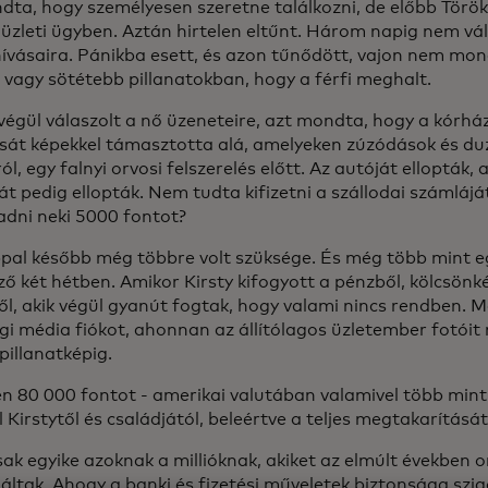
dta, hogy személyesen szeretne találkozni, de előbb Török
 üzleti ügyben. Aztán hirtelen eltűnt. Három napig nem vál
 hívásaira. Pánikba esett, és azon tűnődött, vajon nem mo
, vagy sötétebb pillanatokban, hogy a férfi meghalt.
végül válaszolt a nő üzeneteire, azt mondta, hogy a kórház
tását képekkel támasztotta alá, amelyeken zúzódások és d
ól, egy falnyi orvosi felszerelés előtt. Az autóját ellopták,
át pedig ellopták. Nem tudta kifizetni a szállodai számlájá
adni neki 5000 fontot?
pal később még többre volt szüksége. És még több mint e
ő két hétben. Amikor Kirsty kifogyott a pénzből, kölcsönkér
ől, akik végül gyanút fogtak, hogy valami nincs rendben. M
gi média fiókot, ahonnan az állítólagos üzletember fotóit
pillanatképig.
n 80 000 fontot - amerikai valutában valamivel több mint 
l Kirstytől és családjától, beleértve a teljes megtakarítását
sak egyike azoknak a millióknak, akiket az elmúlt években o
áltak. Ahogy a banki és fizetési műveletek biztonsága szig