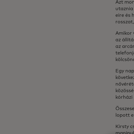
Azt mon
utaznia
eire és
rosszat
Amikor 
az állí
az arcár
telefonj
kölcsön
Egy nap
következ
nővérét
közössé
kórházi 
Összese
lopott e
Kirsty c
manipul