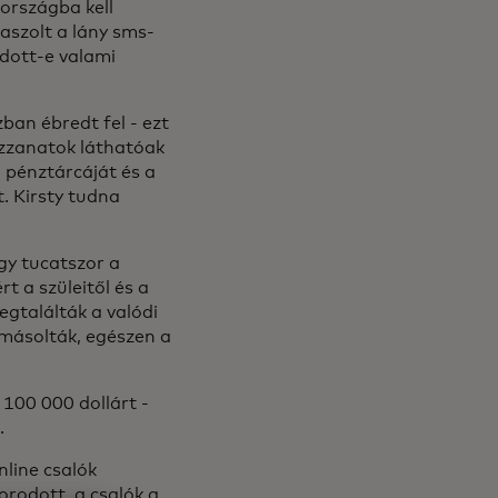
országba kell
aszolt a lány sms-
ndott-e valami
ban ébredt fel - ezt
uzzanatok láthatóak
 a pénztárcáját és a
t. Kirsty tudna
gy tucatszor a
t a szüleitől és a
egtalálták a valódi
 másolták, egészen a
100 000 dollárt -
.
nline csalók
orodott, a csalók a