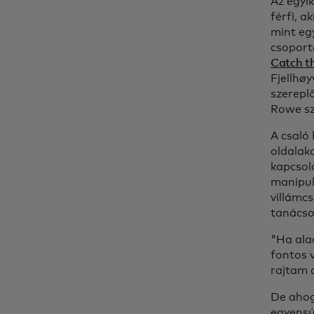
Az egyi
férfi, a
mint egy
csoport
Catch t
Fjellhøy
szereplő
Rowe sz
A csaló 
oldalaka
kapcsol
manipul
villámc
tanácsot
"Ha ala
fontos 
rajtam a
De ahogy
egyensú