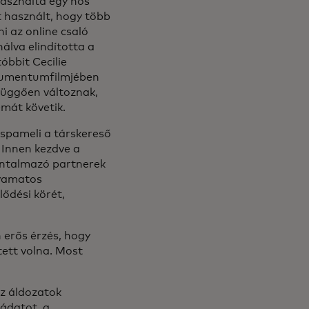
használta egy nős
t használt, hogy több
ni az online csaló
álva elindította a
óbbit Cecilie
umentumfilmjében
 függően változnak,
émát követik.
g spameli a társkereső
. Innen kezdve a
ántalmazó partnerek
lyamatos
ődési körét,
 erős érzés, hogy
ett volna. Most
az áldozatok
ádatot, a