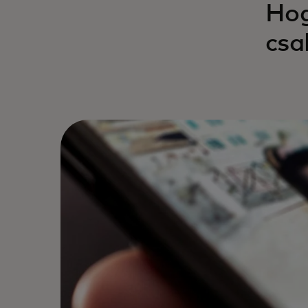
Hog
csa