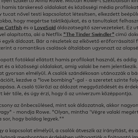
k ilyen szakértő Anna Rowe. Miután Rowe-t szexuálisan ki
ki hamis társkereső oldalakat és közösségi média profiloka
 tucat nővel testi kapcsolatot létesítsen, elkezdett beépül
okba, hogy megértse taktikájukat, és a tanultakat felhaszn
he Catfish
és a
LoveSaid
áldozatsegítő szervezeteket. Ez ut
vel alapította, aki a Netflix
"The Tinder Swindler"
című dok
 egyik áldozat. Bár a részletek az elkövető erőforrásaitól
erint a romantikus csalások általában ugyanazt az alaps
lopott fotókkal ellátott hamis profilokat használ, és addi
t és a közösségi oldalakat, amíg valaki be nem jelentkezik
at gyorsan elmélyül. A csalók szándékosan utánozzák a b
ációit, kezdve a "love bombing"-gal - a szeretet szinte fo
sapása. A csaló tükrözi az áldozat meggyőződését és érdekl
 kér tőle, és úgy érzi, hogy ő az univerzum középpontja.
csony az önbecsülésed, mint sok áldozatnak, akkor nagyon
vagy" - mondja Rowe. "Olyan, mintha 'Végre valaki megért
 sor, hogy boldog legyek.""
 a kapcsolat elmélyül, a csalók átveszik az irányítást, és 
lyának megbontása érdekében váltogatják a fojtogató im