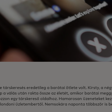
e társkeresés eredetileg a barátai ötlete volt. Kirsty, a n
p a válás után rakta össze az életét, amikor barátai megg
ozzon egy társkereső oldalhoz. Hamarosan üzeneteket kez
londoni üzletembertől. Nemsokára naponta többször is be