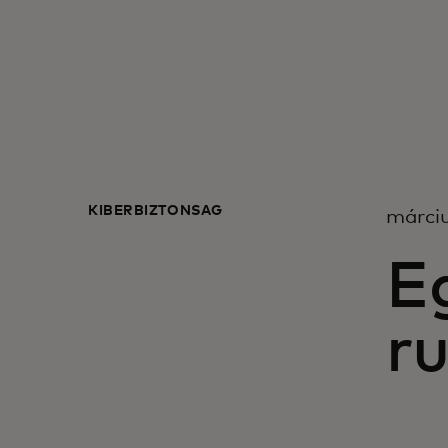
KIBERBIZTONSÁG
márciu
E
r