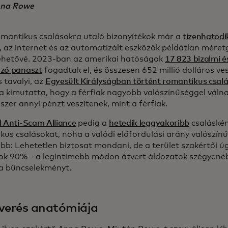
na Rowe
omantikus csalásokra utaló bizonyítékok már a
tizenhatod
k, az internet és az automatizált eszközök példátlan mér
lehetővé. 2023-ban az amerikai hatóságok
17 823 bizalmi é
zó panaszt
fogadtak el, és összesen 652 millió dolláros ve
 tavalyi, az
Egyesült Királyságban történt romantikus csalá
a kimutatta, hogy a férfiak nagyobb valószínűséggel válna
szer annyi pénzt veszítenek, mint a férfiak.
l Anti-Scam Alliance
pedig a
hetedik leggyakoribb
csaláskén
kus csalásokat, noha a valódi előfordulási arány valószínű
b: Lehetetlen biztosat mondani, de a terület szakértői úg
ok 90% - a legintimebb módon átvert áldozatok szégyen
k a bűncselekményt.
verés anatómiája