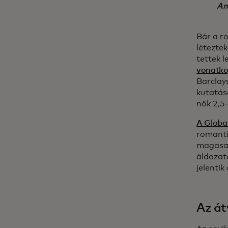
An
Bár a r
létezte
tettek 
vonatko
Barclays
kutatás
nők 2,5-
A Globa
romanti
magasab
áldozat
jelenti
Az át