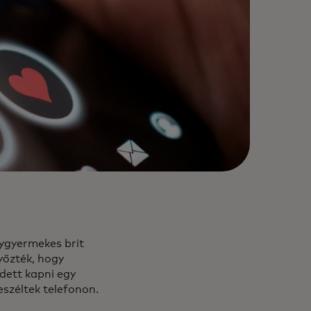
égygyermekes brit
yőzték, hogy
dett kapni egy
széltek telefonon.