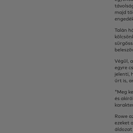
távolság
majd tö
engedék
Talán h
kölcsön
sürgőss
beleszöv
Végül, 
egyre cs
jelenti
űrt is,
"Meg kel
és akirő
karakter
Rowe az
ezeket 
áldozat