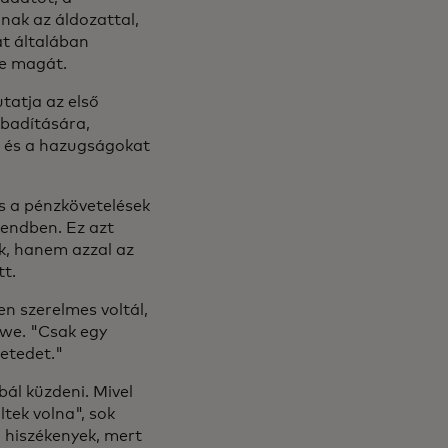
nak az áldozattal,
at általában
ze magát.
tatja az első
abadítására,
, és a hazugságokat
s a pénzkövetelések
rendben. Ez azt
uk, hanem azzal az
tt.
en szerelmes voltál,
Rowe. "Csak egy
letedet."
ál küzdeni. Mivel
tek volna", sok
 hiszékenyek, mert