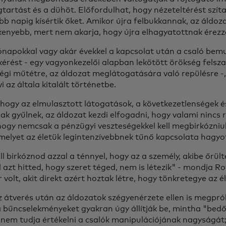
tartást és a dühöt. Előfordulhat, hogy nézeteltérést szíta
bb napig kísértik őket. Amikor újra felbukkannak, az áldoz
enyebb, mert nem akarja, hogy újra elhagyatottnak érez
ónapokkal vagy akár évekkel a kapcsolat után a csaló bemu
kérést - egy vagyonkezelői alapban lekötött örökség felsz
égi műtétre, az áldozat meglátogatására való repülésre -
i az általa kitalált történetbe.
ahogy az elmulasztott látogatások, a következetlenségek é
ak gyűlnek, az áldozat kezdi elfogadni, hogy valami nincs 
, hogy nemcsak a pénzügyi veszteségekkel kell megbirkózni
 amelyet az életük legintenzívebbnek tűnő kapcsolata hagyo
l birkóznod azzal a ténnyel, hogy az a személy, akibe őrült
l azt hitted, hogy szeret téged, nem is létezik" - mondja 
 volt, akit direkt azért hoztak létre, hogy tönkretegye az é
 átverés után az áldozatok szégyenérzete ellen is megprób
a bűncselekményeket gyakran úgy állítják be, mintha "bedől
 nem tudja értékelni a csalók manipulációjának nagyságát;