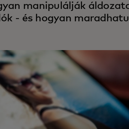
yan manipulálják áldozata
lók - és hogyan maradhat