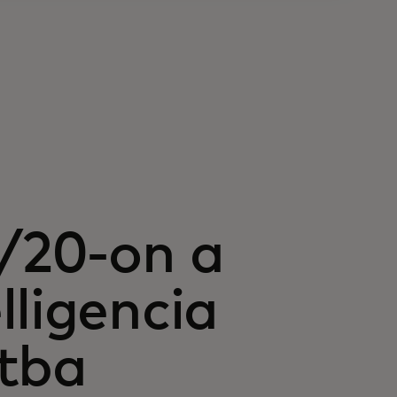
/20-on a
lligencia
ntba