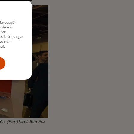
látogatói
gfelelő
ikor
 Kérjük, vegye
zeinek
at.
e
n. (Fotó hitel: Ben Fox