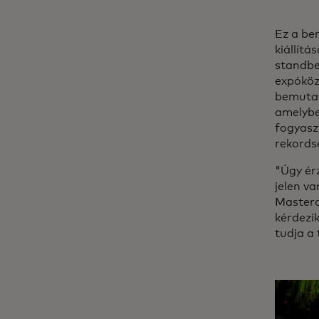
Ez a be
kiállítá
standbe
expóköz
bemutat
amelybe
fogyasz
rekords
"Úgy ér
jelen va
Masterc
kérdezik
tudja a 