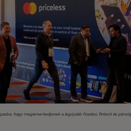
sba, hogy megismerkedjenek a legújabb fizetési, fintech és pénzügyi