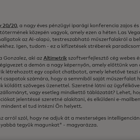
 20/20
, a nagy éves pénzügyi iparági konferencia zajos és
ótermének közepén vagyok, amely ezen a héten Las Vegas
allgatok az AI-alapú, testreszabható műszerfalakról a be
ekhez. Igen, tudom - ez a kifizetések stréberek paradicso
a Gonzalez, aki az
Altimetrik
szoftverfejlesztő cég webes é
 végigvezet a demón a nagy képernyőn, amely előttünk van 
ik létrehozott egy copilot chatbotot, amely lehetővé teszi
i csapatok számára, hogy a semmiből saját műszerfalat h
 küldött szöveges üzenettel. Szeretné látni az ügyfélkövet
zállományt, vagy esetleg mindkettő táblázatát? Lehet, ho
iókat jelentéssé szeretné alakítani, és elküldeni e-mailbe
 mindent el tud intézni Ön helyett.
z arról szól, hogy ne adjuk át a mesterséges intelligenci
yabbá tegyük magunkat" - magyarázza.