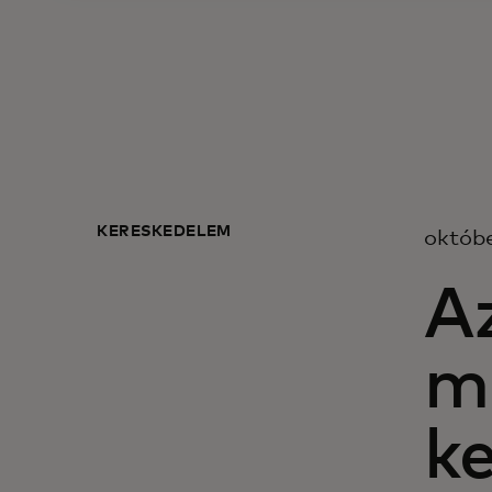
KERESKEDELEM
októbe
A
me
k