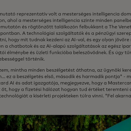
mutató reprezentatív volt a mesterséges intelligencia domi
son, ahol a mesterséges intelligencia szinte minden panelb
mutatón és rögtönzött találkozón felbukkant a The Vene
pontban. A technológiai szolgáltatók és a pénzügyi szere
ni, hogy mit tudnak kezdeni az AI-val, és egy olyan jövőre
n a chatbotok és az AI-alapú szolgáltatások az egész ip
tói élménybe és üzleti funkcióba beleszövődnek. És úgy tű
ebességgel történik.
zem, mintha minden beszélgetést áthatna, az ügynöki ke
n... ez a beszélgetés első, második és harmadik pontja" -
ard AI és adat igazgatója, megjegyezve, hogy a Mastercard
 őt, hogy a fizetési hálózat hogyan tud értéket teremteni 
technológiát a kísérleti projekteken túlra vinni. "Fel akarn