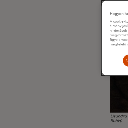
Hogyan ha
A cookie-ka
élmény jav
hirdetések 
megváltozta
figyelembe,
megfelelő m
C
Lisandra 
Rubin)