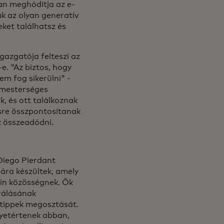
an meghódítja az e-
ak az olyan generatív
ket találhatsz és
gazgatója felteszi az
e. "Az biztos, hogy
em fog sikerülni" -
a mesterséges
k, és ott találkoznak
sre összpontosítanak
k összeadódni.
Diego Pierdant
sára készültek, amely
tin közösségnek. Ők
grálásának
i tippek megosztását.
gyetértenek abban,