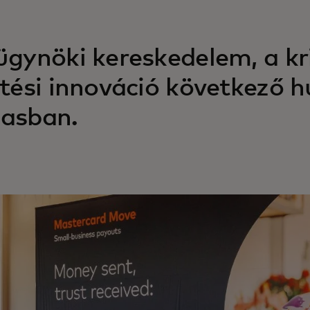
ügynöki kereskedelem, a kr
etési innováció következő h
asban.