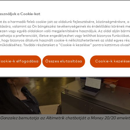
sználjuk a Cookie-kat
t és a harmadik felek cookie-jait az oldalunk fejlesztésére, közönségmérésre, a 
ítására, valamint az Ön böngészési tevékenységeinek és érdeklődési körének me
ezen vagy egyéb oldalakon való megjelenítésére használjuk. Az oldal alján bárm
thatja a preferenciáit, illetve engedélyezhet vagy letilthat bizonyos funkciókat.
 hogy bizonyos általunk használt cookie-k nélkülözhetetlenek az oldal egyes rés
űködéséhez. További részleteket a "Cookie-k kezelése" pontra kattintva olvash
ookie-k elfogadása
Összes elutasítása
Cookie-k kezelés
Gonzalez bemutatja az Altimetrik chatbotját a Money 20/20 emeleté