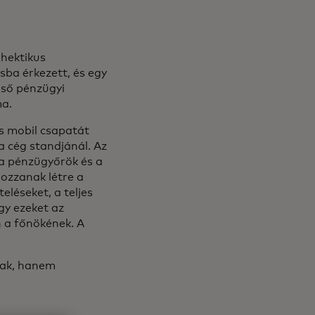
 hektikus
ba érkezett, és egy
lső pénzügyi
ma.
s mobil csapatát
a cég standjánál. Az
 a pénzügyőrök és a
ozzanak létre a
eléseket, a teljes
gy ezeket az
n a főnökének. A
ának, hanem