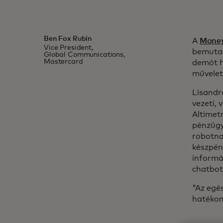
Ben Fox Rubin
A
Money
Vice President,
bemutat
Global Communications,
Mastercard
demót h
művelet
Lisandr
vezeti,
Altimetr
pénzügy
robotnak
készpén
informác
chatbot
"Az egés
hatékon