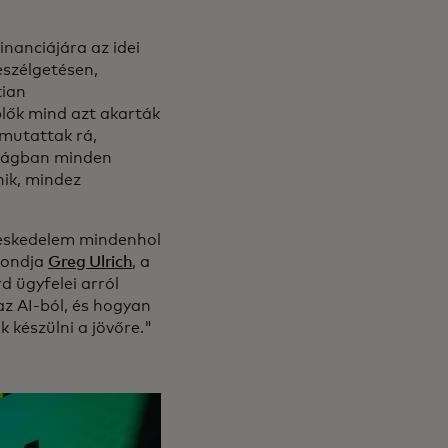
nanciájára az idei
eszélgetésen,
tian
plők mind azt akarták
 mutattak rá,
arágban minden
nik, mindez
reskedelem mindenhol
 mondja
Greg Ulrich
, a
 ügyfelei arról
az AI-ból, és hogyan
ak készülni a jövőre."