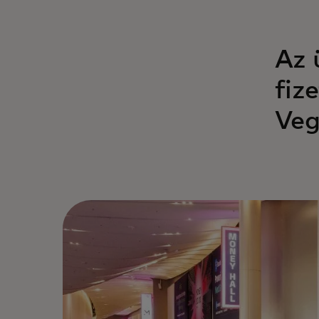
Az 
fiz
Veg