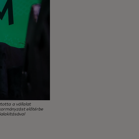
otta a vállalat
a kormányzást előtérbe
alakításával