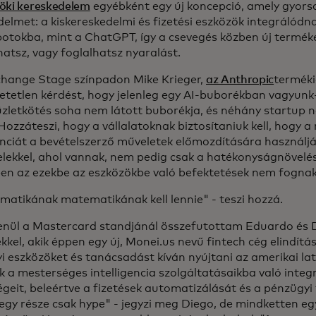
öki kereskedelem
egyébként egy új koncepció, amely gyors
delmet: a kiskereskedelmi és fizetési eszközök integrálódn
botokba, mint a ChatGPT, így a csevegés közben új terméke
hatsz, vagy foglalhatsz nyaralást.
change Stage színpadon Mike Krieger,
az Anthropic
terméki
hetetlen kérdést, hogy jelenleg egy AI-buborékban vagyunk-
üzletkötés soha nem látott buborékja, és néhány startup n
Hozzáteszi, hogy a vállalatoknak biztosítaniuk kell, hogy 
enciát a bevételszerző műveletek előmozdítására használjá
elekkel, ahol vannak, nem pedig csak a hatékonyságnövelé
ben az ezekbe az eszközökbe való befektetések nem fogna
matikának matematikának kell lennie" - teszi hozzá.
enül a Mastercard standjánál összefutottam Eduardo és 
kkel, akik éppen egy új, Monei.us nevű fintech cég elindítá
i eszközöket és tanácsadást kíván nyújtani az amerikai la
ik a mesterséges intelligencia szolgáltatásaikba való inte
égeit, beleértve a fizetések automatizálását és a pénzügy
egy része csak hype" - jegyzi meg Diego, de mindketten e