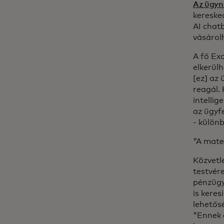
Az ügyn
kereske
AI chat
vásárol
A fő Ex
elkerül
[ez] az 
reagál. 
intellig
az ügyf
- külön
"A mate
Közvetl
testvére
pénzügy
is keres
lehetős
"Ennek 