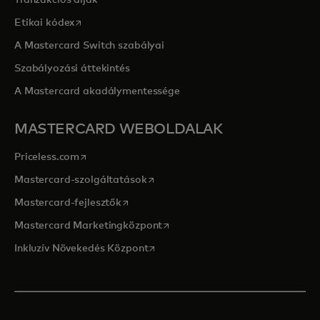
Tranzakciós díjak
opens in a new tab
Etikai kódex
A Mastercard Switch szabályai
Szabályozási áttekintés
A Mastercard akadálymentessége
MASTERCARD WEBOLDALAK
opens in a new tab
Priceless.com
opens in a new tab
Mastercard-szolgáltatások
opens in a new tab
Mastercard-fejlesztők
opens in a new tab
Mastercard Marketingközpont
opens in a new tab
Inkluzív Növekedés Központ