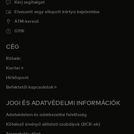
Kérj segítséget
Elveszett vagy ellopott kártya bejelentése
ATM-kereső
GYIK
CÉG
Rólunk:
opens in a new tab
Karrier
Hírközpont
opens in a new tab
Befektetői kapcsolatok
JOGI ÉS ADATVÉDELMI INFORMÁCIÓK
Adatvédelem és adatkezelési felelősség
Kötelező érvényű vállalati szabályok (BCR-ek)