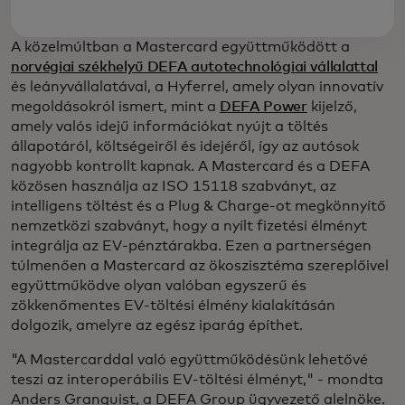
A közelmúltban a Mastercard együttműködött a
norvégiai székhelyű DEFA autotechnológiai vállalattal
és leányvállalatával, a Hyferrel, amely olyan innovatív
megoldásokról ismert, mint a
DEFA Power
kijelző,
amely valós idejű információkat nyújt a töltés
állapotáról, költségeiről és idejéről, így az autósok
nagyobb kontrollt kapnak. A Mastercard és a DEFA
közösen használja az ISO 15118 szabványt, az
intelligens töltést és a Plug & Charge-ot megkönnyítő
nemzetközi szabványt, hogy a nyílt fizetési élményt
integrálja az EV-pénztárakba. Ezen a partnerségen
túlmenően a Mastercard az ökoszisztéma szereplőivel
együttműködve olyan valóban egyszerű és
zökkenőmentes EV-töltési élmény kialakításán
dolgozik, amelyre az egész iparág építhet.
"A Mastercarddal való együttműködésünk lehetővé
teszi az interoperábilis EV-töltési élményt," - mondta
Anders Granquist, a DEFA Group ügyvezető alelnöke.