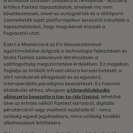
A kihívások azonban továbbra is fennállnak - köztük a
kritikus fizetési tapasztalatok, amelyek ma nem
következetesek, mivel az autógyártók és a töltőpont-
üzemeltetők saját platformjaikon keresztül irányítják a
tapasztalatokat, hogy magukénak érezzék a
fogyasztói utat.
Ezért a Mastercard az EV ökoszisztémával
együttműködve dolgozik a technológia fejlesztésén és
közös fizetési szabványok létrehozásán a
széttagoltság megszüntetése érdekében. Ez magában
foglalja az örökölt infrastruktúra korszerűsítését, a
zárt rendszerek elhagyását és az egyszerű,
interoperábilis paradigma bevezetését. Ez hasonló
átalakulás ahhoz, ahogyan
a tömegközlekedés
világszerte bevezette a tap-to-ride fizetést
, lehetővé
téve az érintés nélküli fizetést kártyáról, digitális
pénztárcáról vagy viselhető eszközökről - nincs
szükség egyedi jegykiadásra, nincs szükség további
alkalmazások letöltésére.