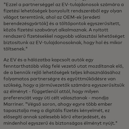
"Ezzel a partnerséggel az EV-tulajdonosok számára a
fizetési lehetőségek bonyolult rendszeréből egy olyan
világot teremtünk, ahol az OEM-ek [eredeti
berendezésgyártók] és a töltőpontok egyszerűsített,
közös fizetési szabványt alkalmaznak. A nyitott
rendszerű fizetésekkel nagyobb választási lehetőséget
biztosítunk az EV-tulajdonosoknak, hogy hol és mikor
töltsenek."
Az EV és a hálózatba kapcsolt autók egy
fenntarthatóbb világ felé vezető utat mozdítanak elő,
de a bennük rejlő lehetőségek teljes kihasználásához
folyamatos partnerségre és együttműködésre van
szükség, hogy a járművezetők számára egyszerűsítsük
az élményt - függetlenül attól, hogy milyen
preferenciát vagy úti célt választanak - mondja
Marriner. "Végső soron, ahogy egyre több ember
tapasztalja meg a digitális fizetés kényelmét, ez
elősegíti annak szélesebb körű elterjedését, és
mindenhol egyszerű és biztonságos élményt nyújt."