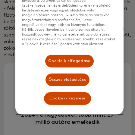
javítására, valamint az Ön böngészési
skáláján - beleértve az elektromos járművek töltését is
tevékenységeinek és érdeklődési körének megfelelő
- felszabadítsa a hozzáférést. Ez magában foglalja a
hirdetések ezen vagy egyéb oldalakon való
fizetési és a csatlakoztatott autók ökoszisztémáján
megjelenítésére használjuk. Az oldal alján bármikor
megváltoztathatja a preferenciáit, illetve
belüli partnerségek kialakítását az érintésmentes
engedélyezhet vagy letilthat bizonyos funkciókat.
töltőpontok elterjedése érdekében, a Plug & Charge
Kérjük, vegye figyelembe, hogy bizonyos általunk
szabványosításának globális, nyílt hurkú támogatását,
használt cookie-k nélkülözhetetlenek az oldal egyes
részeinek megfelelő működéséhez. További részleteket
valamint egy új platform kifejlesztését a
a "Cookie-k kezelése" pontra kattintva olvashat.
zökkenőmentes digitális fizetések támogatására az
elektromos járművek töltéséhez.
Cookie-k elfogadása
25.6%
Összes elutasítása
Cookie-k kezelése
Az elektromos és plug-in hibrid
járművek globális értékesítése
2024-re negyedével, több mint 17
millió autóra emelkedik