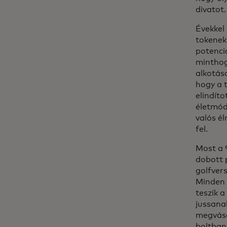
divatot.
Évekkel
tokenek
potenciá
minthog
alkotás
hogy a t
elindíto
életmód
valós é
fel.
Most a 
dobott 
golfver
Minden 
teszik 
jussanak
megvásá
boltban