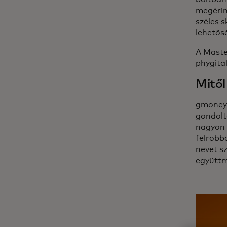
megérint
széles 
lehetősé
A Maste
phygita
Mitől
gmoney:
gondolt
nagyon 
felrobb
nevet s
együtt