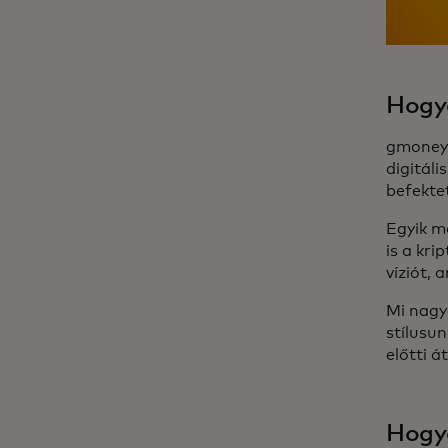
Hogya
gmoney:
digitáli
befektet
Egyik má
is a kr
víziót, 
Mi nagy
stílusun
előtti 
Hogy