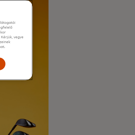
látogatói
gfelelő
ikor
 Kérjük, vegye
zeinek
at.
e