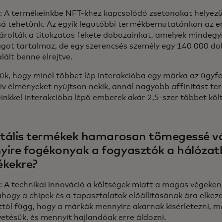
 A termékeinkbe NFT-khez kapcsolódó zsetonokat helyezü
sá tehetünk. Az egyik legutóbbi termékbemutatónkon az 
rolták a titokzatos fekete dobozainkat, amelyek mindegy
got tartalmaz, de egy szerencsés személy egy 140 000 do
lált benne elrejtve.
ük, hogy minél többet lép interakcióba egy márka az ügyfe
ív élményeket nyújtson nekik, annál nagyobb affinitást tere
inkkel interakcióba lépő emberek akár 2,5-szer többet köl
itális termékek hamarosan tömegessé v
ire fogékonyak a fogyasztók a hálózat
ékekre?
 A technikai innováció a költségek miatt a magas végeken 
ahogy a chipek és a tapasztalatok előállításának ára elkez
ttól függ, hogy a márkák mennyire akarnak kísérletezni, m
vetésük, és mennyit hajlandóak erre áldozni.