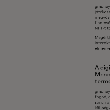
gmoney:
játékos
megvásá
finomsá
NFT-t ta
Megértj
interakt
élménye
A dig
Menny
term
gmoney:
fogod, 
soron a
költség