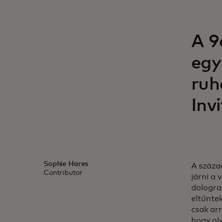
A 9
egy
ruh
Inv
Sophie Hares
A száza
Contributor
járni a 
dologra 
eltűnte
csak ar
hogy ol