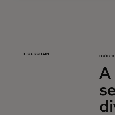
BLOCKCHAIN
márciu
A
se
d