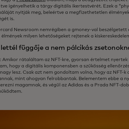
ve igényelhetik a tárgy digitális ikertestvérét. Ezek a "ph
skáláját nyitják meg, beleértve a megfizethetetlen élmény
gét is.
rcard Newsroom nemrégiben a gmoney-val beszélgetett a
l élmények milyen lehetőségeket rejtenek a kiskereskedel
 lettél függője a nem pálcikás zsetonokn
 Amikor rátaláltam az NFT-kre, gyorsan értelmet nyerte
am, hogy a digitális komponensben a szűkösség ellenőrzé
nagy lesz. Csak azt nem gondoltam volna, hogy az NFT-k 
annak, mint ahogyan felrobbantak. Belementem ebbe a ny
zerezni magamnak, és végül az Adidas és a Prada NFT-dob
működtem.