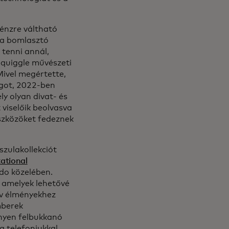
énzre váltható
ia bomlasztó
 tenni annál,
Squiggle művészeti
Mivel megértette,
lágot, 2022-ben
y olyan divat- és
viselőik beolvasva
eszközöket fedeznek
zulakollekciót
tational
do közelében.
 amelyek lehetővé
ív élményekhez
mberek
ényen felbukkanó
a telefonjukkal