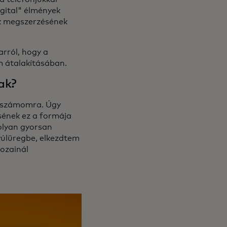
ygital" élmények
ek megszerzésének
rról, hogy a
em átalakításában.
ak?
k számomra. Úgy
sének ez a formája
olyan gyorsan
úlüregbe, elkezdtem
ozainál