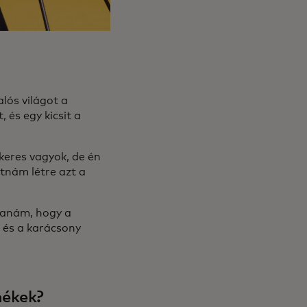
lós világot a
, és egy kicsit a
ikeres vagyok, de én
tnám létre azt a
danám, hogy a
, és a karácsony
mékek?