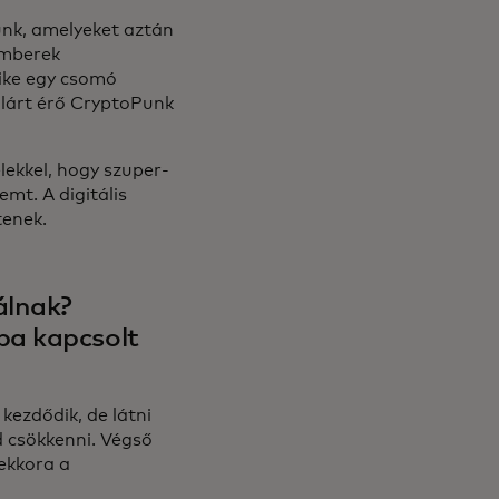
nk, amelyeket aztán
emberek
ike egy csomó
llárt érő CryptoPunk
lekkel, hogy szuper-
mt. A digitális
tenek.
álnak?
ba kapcsolt
kezdődik, de látni
d csökkenni. Végső
ekkora a