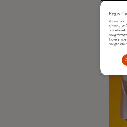
Hogyan ha
A cookie-ka
élmény jav
hirdetések 
megváltozta
figyelembe,
megfelelő m
C