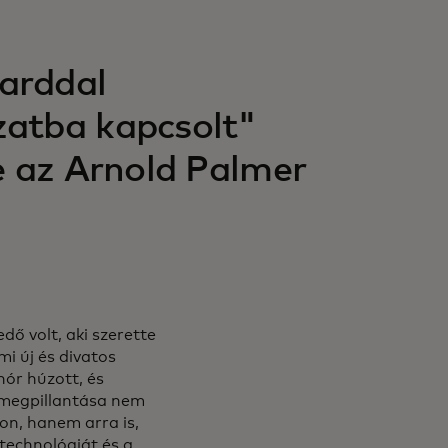
arddal
zatba kapcsolt"
e az Arnold Palmer
ő volt, aki szerette
mi új és divatos
nór húzott, és
 megpillantása nem
on, hanem arra is,
technológiát és a