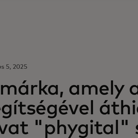
s 5, 2025
 márka, amely 
gítségével áthi
ivat "phygital"