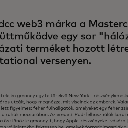
dcc web3 márka a Masterc
üttműködve egy sor "háló
ázati terméket hozott létr
itational versenyen.
d elején gmoney egy feltörekvő New York-i részvénykeresked
város utcáit, hogy megnézze, mit viselnek az emberek. Vala
lett figyelmes: fehér fülhallgatók, amelyeket egy fehér zsi
k a ruhák mocsarában. Az eredeti iPod-felhasználók korai
ra ösztönözte gmoney-t, hogy Apple-részvényeket vásárolj
yan vállalatokba fektessen be, amelyek forradalmasítják a 