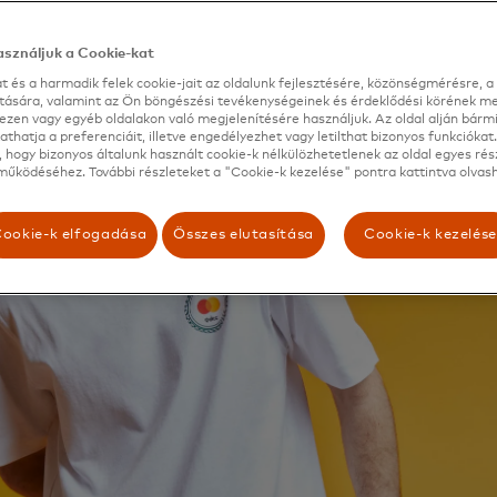
sználjuk a Cookie-kat
t és a harmadik felek cookie-jait az oldalunk fejlesztésére, közönségmérésre, a 
ítására, valamint az Ön böngészési tevékenységeinek és érdeklődési körének me
ezen vagy egyéb oldalakon való megjelenítésére használjuk. Az oldal alján bárm
thatja a preferenciáit, illetve engedélyezhet vagy letilthat bizonyos funkciókat.
 hogy bizonyos általunk használt cookie-k nélkülözhetetlenek az oldal egyes rés
űködéséhez. További részleteket a "Cookie-k kezelése" pontra kattintva olvash
ookie-k elfogadása
Összes elutasítása
Cookie-k kezelés