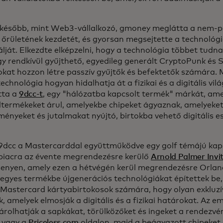
 később, mint Web3-vállalkozó, gmoney meglátta a nem-p
 őrületének kezdetét, és gyorsan megsejtette a technológ
lját. Elkezdte elképzelni, hogy a technológia többet tudna
y rendkívül gyűjthető, egyedileg generált CryptoPunk és 
okat hozzon létre passzív gyűjtők és befektetők számára. 
echnológia hogyan hidalhatja át a fizikai és a digitális vi
tta a
9dcc-t
, egy "hálózatba kapcsolt termék" márkát, amel
termékeket árul, amelyekbe chipeket ágyaznak, amelyeket 
lményeket és jutalmakat nyújtó, birtokba vehető digitális 
9dcc a Mastercarddal együttműködve egy golf témájú kaps
piacra az évente megrendezésre kerülő
Arnold Palmer Invi
senyen, amely ezen a hétvégén kerül megrendezésre Orlan
egyes termékbe újgenerációs technológiákat építettek be,
a Mastercard kártyabirtokosok számára, hogy olyan exkluz
, amelyek elmosják a digitális és a fizikai határokat. Az e
rolhatják a sapkákat, törülközőket és ingeket a rendezv
 vagy a
Priceless.com
oldalon, majd a beágyazott chipeket 