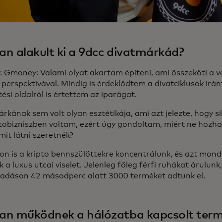
n alakult ki a 9dcc divatmárkád?
 Gmoney: Valami olyat akartam építeni, ami összeköti a va
s perspektívával. Mindig is érdeklődtem a divatciklusok iránt
ési oldalról is értettem az iparágat.
rkának sem volt olyan esztétikája, ami azt jelezte, hogy s
iptobizniszben voltam, ezért úgy gondoltam, miért ne hozha
amit látni szeretnék?
on is a kripto bennszülöttekre koncentrálunk, és azt mon
k a luxus utcai viselet. Jelenleg főleg férfi ruhákat árulunk
átadáson 42 másodperc alatt 3000 terméket adtunk el.
an működnek a hálózatba kapcsolt ter