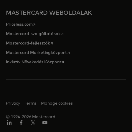
MASTERCARD WEBOLDALAK
opens in a new tab
Priceless.com
opens in a new tab
Mastercard-szolgáltatások
opens in a new tab
Mastercard-fejlesztők
opens in a new tab
Mastercard Marketingközpont
opens in a new tab
Inkluzív Növekedés Központ
Privacy
Terms
Manage cookies
© 1994-2026 Mastercard.
LinkedIn
Facebook
Twitter/X
YouTube