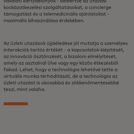
vállalati kártyaelőnyök - beleértve az utazási
kockázatkezelési szolgáltatásokat, a concierge
támogatást és a telemedicinális ajánlatokat -
maximális kihasználása érdekében.
Az üzleti utazások újjáéledése jól mutatja a személyes
interakciók tartós értékét - a kapcsolatok kiépítését,
az innováció ösztönzését, a bizalom elmélyítését,
amely az asztalnál ülve vagy egy közös étkezésből
fakad. Lehet, hogy a technológia lehetővé tette a
virtuális munka térhódítását, de a technológia az
üzleti utazást is okosabbá és zökkenőmentesebbé
teszi, mint valaha.