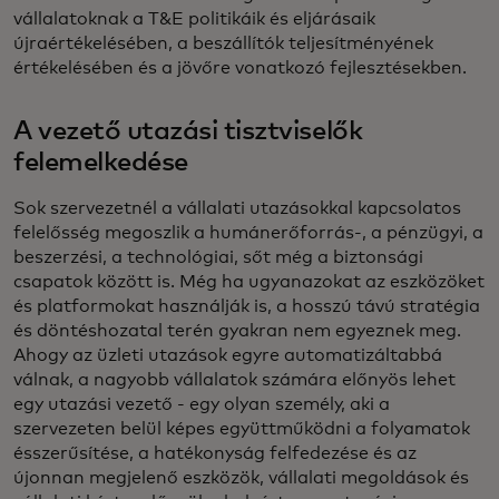
vállalatoknak a T&E politikáik és eljárásaik
újraértékelésében, a beszállítók teljesítményének
értékelésében és a jövőre vonatkozó fejlesztésekben.
A vezető utazási tisztviselők
felemelkedése
Sok szervezetnél a vállalati utazásokkal kapcsolatos
felelősség megoszlik a humánerőforrás-, a pénzügyi, a
beszerzési, a technológiai, sőt még a biztonsági
csapatok között is. Még ha ugyanazokat az eszközöket
és platformokat használják is, a hosszú távú stratégia
és döntéshozatal terén gyakran nem egyeznek meg.
Ahogy az üzleti utazások egyre automatizáltabbá
válnak, a nagyobb vállalatok számára előnyös lehet
egy utazási vezető - egy olyan személy, aki a
szervezeten belül képes együttműködni a folyamatok
ésszerűsítése, a hatékonyság felfedezése és az
újonnan megjelenő eszközök, vállalati megoldások és