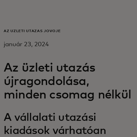
Neked
Vállalkozásoknak
AZ ÜZLETI UTAZÁS JÖVŐJE
január 23, 2024
A világért
Az üzleti utazás
Innovátoroknak
újragondolása,
Hírek és trendek
minden csomag nélkül
A vállalati utazási
kiadások várhatóan