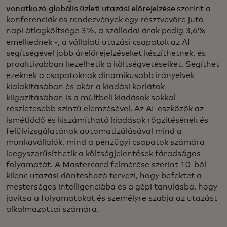
vonatkozó globális üzleti utazási előrejelzése
szerint a
konferenciák és rendezvények egy résztvevőre jutó
napi átlagköltsége 3%, a szállodai árak pedig 3,6%
emelkednek -, a vállalati utazási csapatok az AI
segítségével jobb árelőrejelzéseket készíthetnek, és
proaktívabban kezelhetik a költségvetéseiket. Segíthet
ezeknek a csapatoknak dinamikusabb irányelvek
kialakításában és akár a kiadási korlátok
kiigazításában is a múltbeli kiadások sokkal
részletesebb szintű elemzésével. Az AI-eszközök az
ismétlődő és kiszámítható kiadások rögzítésének és
felülvizsgálatának automatizálásával mind a
munkavállalók, mind a pénzügyi csapatok számára
leegyszerűsíthetik a költségjelentések fáradságos
folyamatát. A Mastercard felmérése szerint 10-ből
kilenc utazási döntéshozó tervezi, hogy befektet a
mesterséges intelligenciába és a gépi tanulásba, hogy
javítsa a folyamatokat és személyre szabja az utazást
alkalmazottai számára.