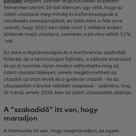
körében
végzett, szintén augusztusban közzétett
felmérése szerint 10-ből kilencen úgy vélik, hogy az
üzleti utazások még mindig kulcsfontosságúak a
növekedés szempontjából, és több mint a fele arra
számít, hogy 2025-ben több mint 1 milliárd dollárt
költenek majd utazásra, szemben a járvány előtti 11%
-val.
Ez zene a légitársaságok és a konferencia-szállodák
fülének, de a technológiai fejlődés, a változó elvárások
és az új nyomás olyan módon változtatta meg az
üzleti utazási tájképet, amely megkönnyítheti az
utazást az úton lévők és a gyakran utazók - és az
utazásaikat irányító vállalati csapatok - számára. Íme,
öt trend, amely 2024-ben az üzleti utazásokat alakítja.
A "szabadidő" itt van, hogy
maradjon
A távmunka itt van, hogy megmaradjon, és egyes