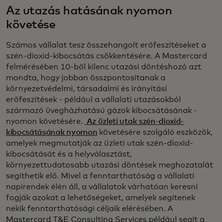
Az utazás hatásának nyomon
követése
Számos vállalat tesz összehangolt erőfeszítéseket a
szén-dioxid-kibocsátás csökkentésére. A Mastercard
felmérésében 10-ből kilenc utazási döntéshozó azt
mondta, hogy jobban összpontosítanak a
környezetvédelmi, társadalmi és irányítási
erőfeszítések - például a vállalati utazásokból
származó üvegházhatású gázok kibocsátásának -
nyomon követésére.
Az üzleti utak szén-dioxid-
kibocsátásának nyomon
követésére szolgáló eszközök,
amelyek megmutatják az üzleti utak szén-dioxid-
kibocsátását és a helyválasztást,
környezettudatosabb utazási döntések meghozatalát
segíthetik elő. Mivel a fenntarthatóság a vállalati
napirendek élén áll, a vállalatok várhatóan keresni
fogják azokat a lehetőségeket, amelyek segítenek
nekik fenntarthatósági céljaik elérésében. A
Mastercard T&E Consulting Services például segít a