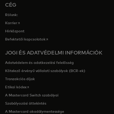
CÉG
Rólunk:
opens in a new tab
Karrier
Hírközpont
opens in a new tab
Befektetői kapcsolatok
JOGI ÉS ADATVÉDELMI INFORMÁCIÓK
Adatvédelem és adatkezelési felelősség
Kötelező érvényű vállalati szabályok (BCR-ek)
Tranzakciós díjak
opens in a new tab
Etikai kódex
A Mastercard Switch szabályai
Szabályozási áttekintés
A Mastercard akadálymentessége