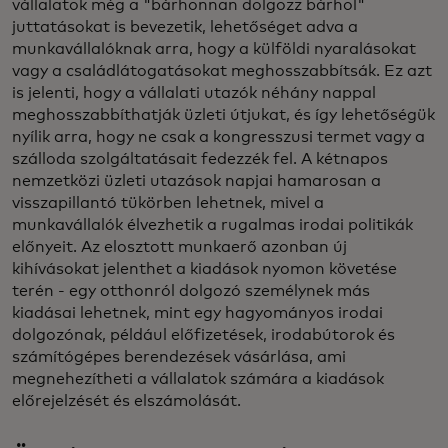
vállalatok még a "bárhonnan dolgozz bárhol"
juttatásokat is bevezetik, lehetőséget adva a
munkavállalóknak arra, hogy a külföldi nyaralásokat
vagy a családlátogatásokat meghosszabbítsák. Ez azt
is jelenti, hogy a vállalati utazók néhány nappal
meghosszabbíthatják üzleti útjukat, és így lehetőségük
nyílik arra, hogy ne csak a kongresszusi termet vagy a
szálloda szolgáltatásait fedezzék fel. A kétnapos
nemzetközi üzleti utazások napjai hamarosan a
visszapillantó tükörben lehetnek, mivel a
munkavállalók élvezhetik a rugalmas irodai politikák
előnyeit. Az elosztott munkaerő azonban új
kihívásokat jelenthet a kiadások nyomon követése
terén - egy otthonról dolgozó személynek más
kiadásai lehetnek, mint egy hagyományos irodai
dolgozónak, például előfizetések, irodabútorok és
számítógépes berendezések vásárlása, ami
megnehezítheti a vállalatok számára a kiadások
előrejelzését és elszámolását.