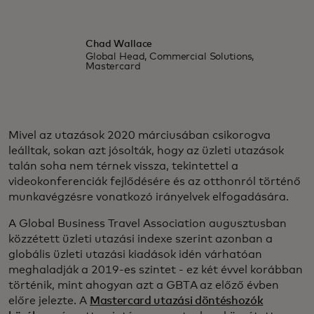
Chad Wallace
Global Head, Commercial Solutions,
Mastercard
Mivel az utazások 2020 márciusában csikorogva
leálltak, sokan azt jósolták, hogy az üzleti utazások
talán soha nem térnek vissza, tekintettel a
videokonferenciák fejlődésére és az otthonról történő
munkavégzésre vonatkozó irányelvek elfogadására.
A Global Business Travel Association augusztusban
közzétett üzleti utazási indexe szerint azonban a
globális üzleti utazási kiadások idén várhatóan
meghaladják a 2019-es szintet - ez két évvel korábban
történik, mint ahogyan azt a GBTA az előző évben
előre jelezte. A
Mastercard utazási döntéshozók