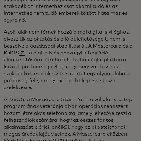
szakadék az internethez csatlakozni tudó és az
internethez nem tudó emberek között hatalmas és
egyre nő.
Azok, akik nem férnek hozzá a mai digitális világhoz,
elveszítik az oktatás és a jólét lehetőségeit, nem is
beszélve a gazdasági stabilitásról. A Mastercard és a
opens in a new tab
KaiOS
, a digitális és pénzügyi integráció
előmozdítására létrehozott technológiai platform
közötti partnerség célja, hogy megszüntesse ezt a
szakadékot, és előkészítse az utat egy olyan globális
gazdaság felé, amely mindenkit képessé tesz a
cselekvésre.
A KaiOS, a Mastercard Start Path, a vállalat startup
programjának veteránja olyan operációs rendszert
hozott létre okos telefonokra, amely lehetővé teszi a
felhasználók számára, hogy az összes fontos
alkalmazást elérjék anélkül, hogy az okostelefonok
magas árcéduláját viselnék. A Mastercard eközben
küldetése, hogy minél több mikro-, kis- és