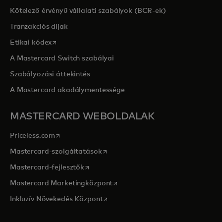
Kötelező érvényű vállalati szabályok (BCR-ek)
Tranzakciós díjak
opens in a new tab
Etikai kódex
A Mastercard Switch szabályai
Szabályozási áttekintés
A Mastercard akadálymentessége
MASTERCARD WEBOLDALAK
opens in a new tab
Priceless.com
opens in a new tab
Mastercard-szolgáltatások
opens in a new tab
Mastercard-fejlesztők
opens in a new tab
Mastercard Marketingközpont
opens in a new tab
Inkluzív Növekedés Központ