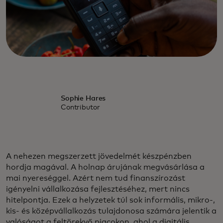
Sophie Hares
Contributor
A nehezen megszerzett jövedelmét készpénzben
hordja magával. A holnap árujának megvásárlása a
mai nyereséggel. Azért nem tud finanszírozást
igényelni vállalkozása fejlesztéséhez, mert nincs
hitelpontja. Ezek a helyzetek túl sok informális, mikro-,
kis- és középvállalkozás tulajdonosa számára jelentik a
valóságot a feltörekvő piacokon, ahol a digitális