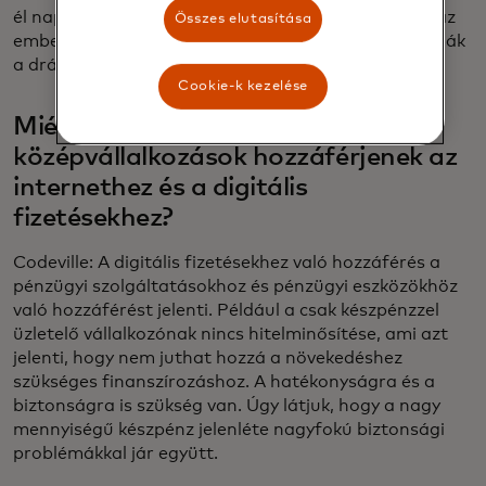
él naponta. A digitális írástudás egy másik kihívás, az
Összes elutasítása
emberek nem mindig értik az előnyöket, így nem látják
a drágább eszköz megvásárlásának értékét.
Cookie-k kezelése
Miért fontos, hogy a kis- és
középvállalkozások hozzáférjenek az
internethez és a digitális
fizetésekhez?
Codeville: A digitális fizetésekhez való hozzáférés a
pénzügyi szolgáltatásokhoz és pénzügyi eszközökhöz
való hozzáférést jelenti. Például a csak készpénzzel
üzletelő vállalkozónak nincs hitelminősítése, ami azt
jelenti, hogy nem juthat hozzá a növekedéshez
szükséges finanszírozáshoz. A hatékonyságra és a
biztonságra is szükség van. Úgy látjuk, hogy a nagy
mennyiségű készpénz jelenléte nagyfokú biztonsági
problémákkal jár együtt.