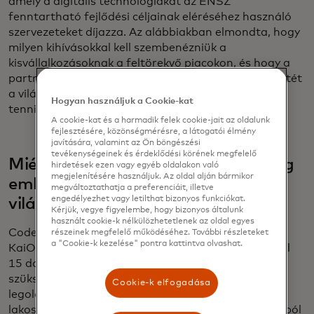
amely a digitális technológiákat az ENSZ
fenntartható fejlődési céljainak eléréséhez használó
szervezeteket díjazza. Az alábbiakban elmondta, hogy
milyen kihívásokkal kell szembenézniük a
kisvállalkozásoknak a feltörekvő piacokon, és hogy a
partnerség hogyan tudja a digitális gazdaság ígéretét
a világ több millió vállalkozója számára elérhetővé
Hogyan használjuk a Cookie-kat
tenni.
A cookie-kat és a harmadik felek cookie-jait az oldalunk
fejlesztésére, közönségmérésre, a látogatói élmény
javítására, valamint az Ön böngészési
tevékenységeinek és érdeklődési körének megfelelő
Miért nem csatlakoznak még mindig
hirdetések ezen vagy egyéb oldalakon való
megjelenítésére használjuk. Az oldal alján bármikor
emberek milliárdjai az internethez
megváltoztathatja a preferenciáit, illetve
engedélyezhet vagy letilthat bizonyos funkciókat.
világszerte?
Kérjük, vegye figyelembe, hogy bizonyos általunk
használt cookie-k nélkülözhetetlenek az oldal egyes
Codeville: Az egyik a készülék megfizethetősége. A
részeinek megfelelő működéséhez. További részleteket
a "Cookie-k kezelése" pontra kattintva olvashat.
KaiOS kutatása szerint egy fogyasztónak körülbelül
15 dollár napi rendelkezésre álló jövedelemre van
szüksége ahhoz, hogy megengedhesse magának a
Cookie-k elfogadása
legolcsóbb okostelefont, ugyanakkor a világ
lakosságának mintegy fele kevesebb mint 10 dollárból