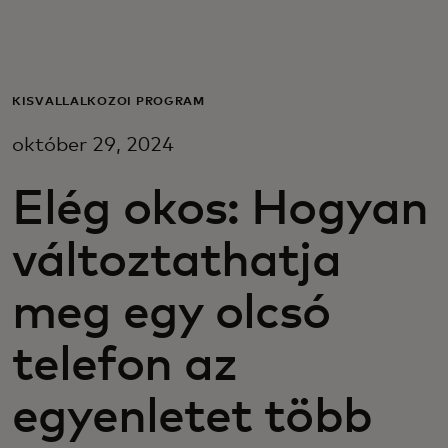
Neked
Vállalkozásoknak
KISVÁLLALKOZÓI PROGRAM
október 29, 2024
A világért
Elég okos: Hogyan
Innovátoroknak
változtathatja
Hírek és trendek
meg egy olcsó
telefon az
egyenletet több