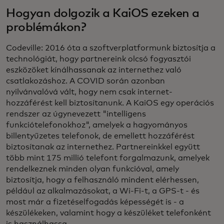
Hogyan dolgozik a KaiOS ezeken a
problémákon?
Codeville: 2016 óta a szoftverplatformunk biztosítja a
technológiát, hogy partnereink olcsó fogyasztói
eszközöket kínálhassanak az internethez való
csatlakozáshoz. A COVID során azonban
nyilvánvalóvá vált, hogy nem csak internet-
hozzáférést kell biztosítanunk. A KaiOS egy operációs
rendszer az úgynevezett "intelligens
funkciótelefonokhoz", amelyek a hagyományos
billentyűzetes telefonok, de emellett hozzáférést
biztosítanak az internethez. Partnereinkkel együtt
több mint 175 millió telefont forgalmazunk, amelyek
rendelkeznek minden olyan funkcióval, amely
biztosítja, hogy a felhasználó mindent elérhessen,
például az alkalmazásokat, a Wi-Fi-t, a GPS-t - és
most már a fizetéselfogadás képességét is - a
készülékeken, valamint hogy a készüléket telefonként
is használhassa.