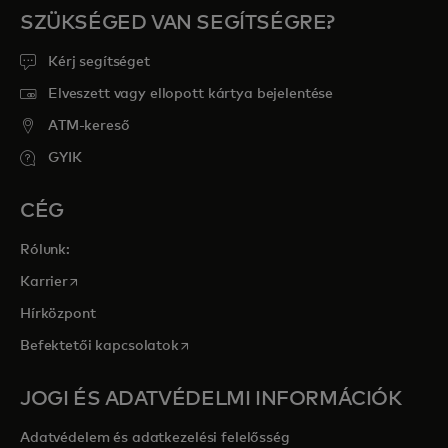
SZÜKSÉGED VAN SEGÍTSÉGRE?
Kérj segítséget
Elveszett vagy ellopott kártya bejelentése
ATM-kereső
GYIK
CÉG
Rólunk:
opens in a new tab
Karrier
Hírközpont
opens in a new tab
Befektetői kapcsolatok
JOGI ÉS ADATVÉDELMI INFORMÁCIÓK
Adatvédelem és adatkezelési felelősség