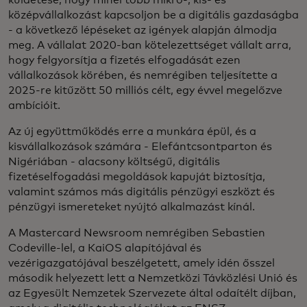
középvállalkozást kapcsoljon be a digitális gazdaságba
- a következő lépéseket az igények alapján álmodja
meg. A vállalat 2020-ban kötelezettséget vállalt arra,
hogy felgyorsítja a fizetés elfogadását ezen
vállalkozások körében, és nemrégiben teljesítette a
2025-re kitűzött 50 milliós célt, egy évvel megelőzve
ambícióit.
Az új együttműködés erre a munkára épül, és a
kisvállalkozások számára - Elefántcsontparton és
Nigériában - alacsony költségű, digitális
fizetéselfogadási megoldások kapuját biztosítja,
valamint számos más digitális pénzügyi eszközt és
pénzügyi ismereteket nyújtó alkalmazást kínál.
A Mastercard Newsroom nemrégiben Sebastien
Codeville-lel, a KaiOS alapítójával és
vezérigazgatójával beszélgetett, amely idén ősszel
második helyezett lett a Nemzetközi Távközlési Unió és
az Egyesült Nemzetek Szervezete által odaítélt díjban,