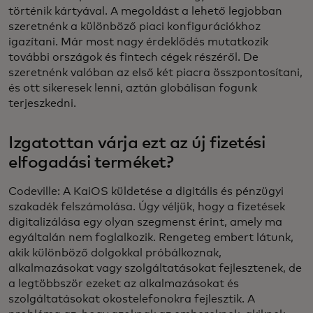
történik kártyával. A megoldást a lehető legjobban
szeretnénk a különböző piaci konfigurációkhoz
igazítani. Már most nagy érdeklődés mutatkozik
további országok és fintech cégek részéről. De
szeretnénk valóban az első két piacra összpontosítani,
és ott sikeresek lenni, aztán globálisan fogunk
terjeszkedni.
Izgatottan várja ezt az új fizetési
elfogadási terméket?
Codeville: A KaiOS küldetése a digitális és pénzügyi
szakadék felszámolása. Úgy véljük, hogy a fizetések
digitalizálása egy olyan szegmenst érint, amely ma
egyáltalán nem foglalkozik. Rengeteg embert látunk,
akik különböző dolgokkal próbálkoznak,
alkalmazásokat vagy szolgáltatásokat fejlesztenek, de
a legtöbbször ezeket az alkalmazásokat és
szolgáltatásokat okostelefonokra fejlesztik. A