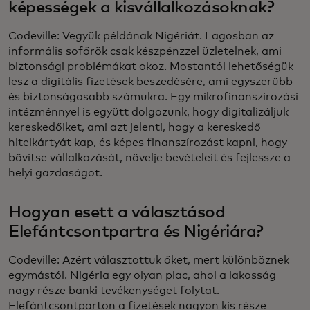
képességek a kisvállalkozásoknak?
Codeville: Vegyük példának Nigériát. Lagosban az
informális sofőrök csak készpénzzel üzletelnek, ami
biztonsági problémákat okoz. Mostantól lehetőségük
lesz a digitális fizetések beszedésére, ami egyszerűbb
és biztonságosabb számukra. Egy mikrofinanszírozási
intézménnyel is együtt dolgozunk, hogy digitalizáljuk
kereskedőiket, ami azt jelenti, hogy a kereskedő
hitelkártyát kap, és képes finanszírozást kapni, hogy
bővítse vállalkozását, növelje bevételeit és fejlessze a
helyi gazdaságot.
Hogyan esett a választásod
Elefántcsontpartra és Nigériára?
Codeville: Azért választottuk őket, mert különböznek
egymástól. Nigéria egy olyan piac, ahol a lakosság
nagy része banki tevékenységet folytat.
Elefántcsontparton a fizetések nagyon kis része