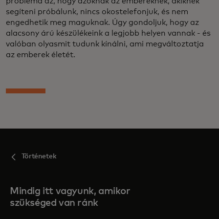
probléma az, hogy azoknak az embereknek, akiknek
segíteni próbálunk, nincs okostelefonjuk, és nem
engedhetik meg maguknak. Úgy gondoljuk, hogy az
alacsony árú készülékeink a legjobb helyen vannak - és
valóban olyasmit tudunk kínálni, ami megváltoztatja
az emberek életét.
Történetek
Mindig itt vagyunk, amikor
szükséged van ránk