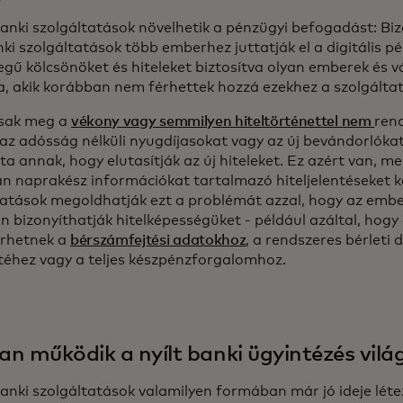
 banki szolgáltatások növelhetik a pénzügyi befogadást: Bi
nki szolgáltatások több emberhez juttatják el a digitális p
egű kölcsönöket és hiteleket biztosítva olyan emberek és v
, akik korábban nem férhettek hozzá ezekhez a szolgálta
sak meg a
vékony vagy semmilyen hiteltörténettel nem
ren
 az adósság nélküli nyugdíjasokat vagy az új bevándorlókat
a annak, hogy elutasítják az új hiteleket. Ez azért van, me
an naprakész információkat tartalmazó hiteljelentéseket ké
tatások megoldhatják ezt a problémát azzal, hogy az emb
 bizonyíthatják hitelképességüket - például azáltal, hogy 
rhetnek a
bérszámfejtési adatokhoz
, a rendszeres bérleti d
téhez vagy a teljes készpénzforgalomhoz.
n működik a nyílt banki ügyintézés vilá
banki szolgáltatások valamilyen formában már jó ideje léte