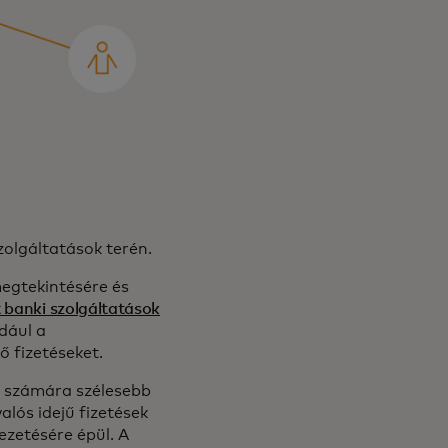
zolgáltatások terén.
egtekintésére és
t banki szolgáltatások
dául a
ő fizetéseket.
i számára szélesebb
alós idejű fizetések
ezetésére épül. A