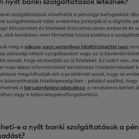
n nyílt banki szolgáltatások léteznek?
 banki szolgáltatások növelhetik a pénzügyi befogadást: Bi
nki szolgáltatások több emberhez juttatják el a digitális p
egű kölcsönöket és hiteleket biztosítva olyan emberek és v
, akik korábban nem férhettek hozzá ezekhez a szolgálta
sak meg a
vékony vagy semmilyen hiteltörténettel nem
ren
 az adósság nélküli nyugdíjasokat vagy az új bevándorlókat
a annak, hogy elutasítják az új hiteleket. Ez azért van, me
an naprakész információkat tartalmazó hiteljelentéseket ké
tatások megoldhatják ezt a problémát azzal, hogy az emb
 bizonyíthatják hitelképességüket - például azáltal, hogy 
rhetnek a
bérszámfejtési adatokhoz
, a rendszeres bérleti d
téhez vagy a teljes készpénzforgalomhoz.
heti-e a nyílt banki szolgáltatások a pé
gadást?