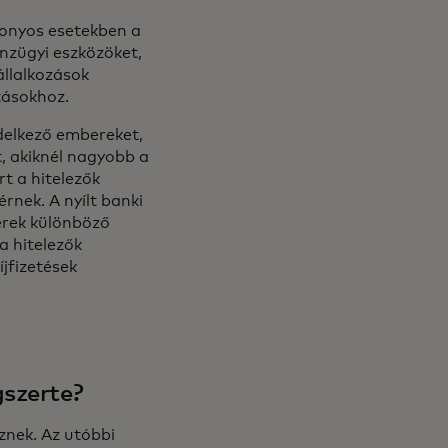
zonyos esetekben a
énzügyi eszközöket,
állalkozások
tásokhoz.
delkező embereket,
, akiknél nagyobb a
rt a hitelezők
rnek. A nyílt banki
erek különböző
a hitelezők
íjfizetések
gszerte?
znek. Az utóbbi