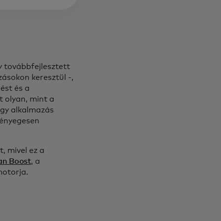
 továbbfejlesztett
ásokon keresztül -,
ést és a
t olyan, mint a
egy alkalmazás
lényegesen
, mivel ez a
an Boost
, a
motorja.