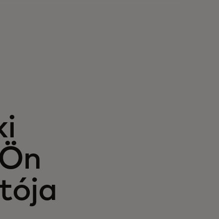
ki
 Ön
tója