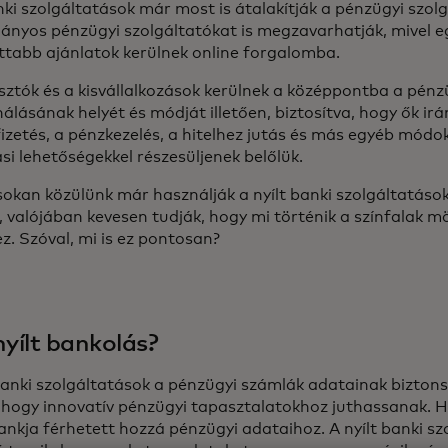
nki szolgáltatások már most is átalakítják a pénzügyi szol
nyos pénzügyi szolgáltatókat is megzavarhatják, mivel eg
ottabb ajánlatok kerülnek online forgalomba.
sztók és a kisvállalkozások kerülnek a középpontba a pénz
álásának helyét és módját illetően, biztosítva, hogy ők irá
fizetés, a pénzkezelés, a hitelhez jutás és más egyéb mód
si lehetőségekkel részesüljenek belőlük.
sokan közülünk már használják a nyílt banki szolgáltatások
, valójában kevesen tudják, hogy mi történik a színfalak m
z. Szóval, mi is ez pontosan?
nyílt bankolás?
 banki szolgáltatások a pénzügyi számlák adatainak bizto
k, hogy innovatív pénzügyi tapasztalatokhoz juthassanak
ankja férhetett hozzá pénzügyi adataihoz. A nyílt banki sz