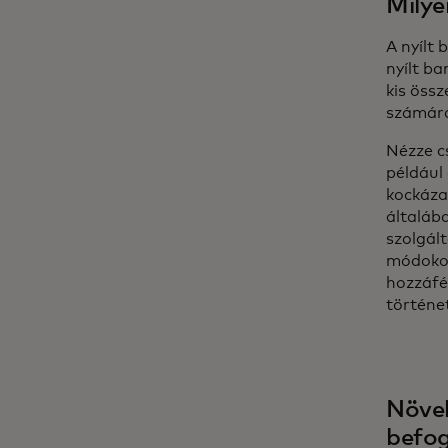
Milye
A nyílt
nyílt ba
kis össz
számára
Nézze c
például
kockázat
általáb
szolgál
módokon
hozzáfé
történe
Növel
befo