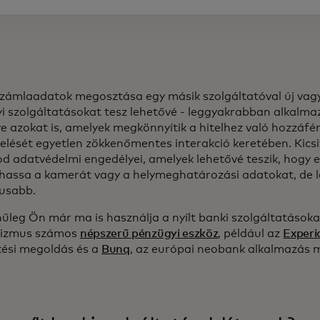
zámlaadatok megosztása egy másik szolgáltatóval új vagy
i szolgáltatásokat tesz lehetővé - leggyakrabban alkalmaz
e azokat is, amelyek megkönnyítik a hitelhez való hozzáfér
elését egyetlen zökkenőmentes interakció keretében. Kicsi
od adatvédelmi engedélyei, amelyek lehetővé teszik, hogy 
hassa a kamerát vagy a helymeghatározási adatokat, de 
usabb.
űleg Ön már ma is használja a nyílt banki szolgáltatásokat
izmus számos
népszerű pénzügyi eszköz
, például az
Experi
ítési megoldás és a
Bunq
, az európai neobank alkalmazás 