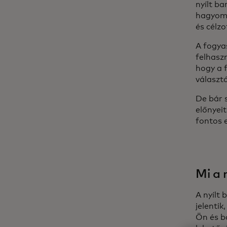
nyílt ba
hagyomá
és célz
A fogya
felhaszn
hogy a 
választá
De bár 
előnyeit
fontos e
Mi a 
A nyílt
jelenti
Ön és b