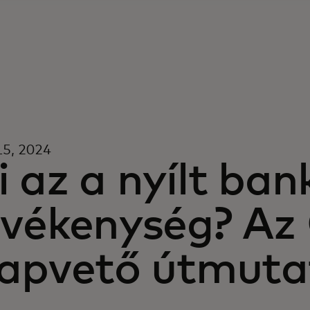
 15, 2024
 az a nyílt ban
evékenység? Az
lapvető útmuta