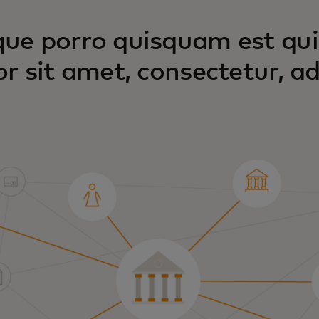
ue porro quisquam est qui
or sit amet, consectetur, adi