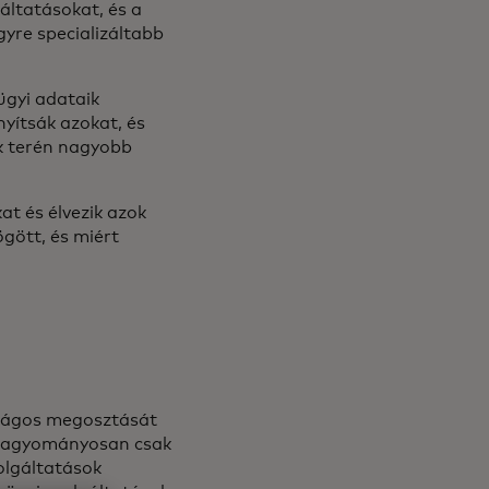
gáltatásokat, és a
yre specializáltabb
ügyi adataik
nyítsák azokat, és
ok terén nagyobb
at és élvezik azok
ögött, és miért
nságos megosztását
. Hagyományosan csak
olgáltatások