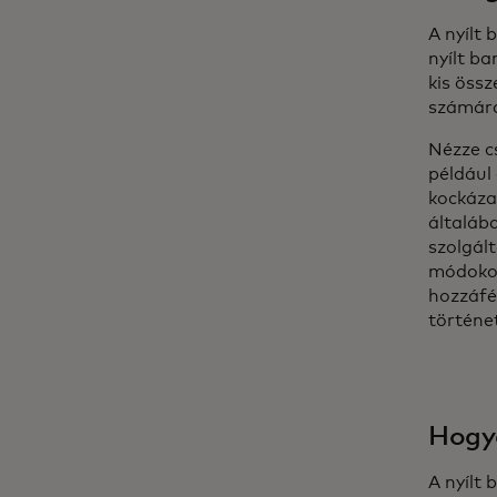
A nyílt
nyílt ba
kis össz
számára
Nézze c
például
kockázat
általáb
szolgál
módokon
hozzáfé
történe
Hogya
A nyílt 