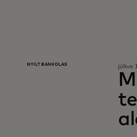
NYÍLT BANKOLÁS
július
Mi
t
a