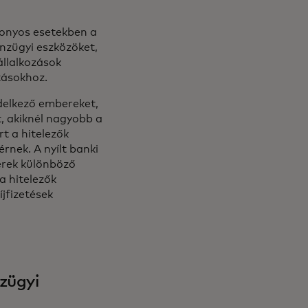
zonyos esetekben a
énzügyi eszközöket,
állalkozások
tásokhoz.
delkező embereket,
, akiknél nagyobb a
rt a hitelezők
rnek. A nyílt banki
erek különböző
a hitelezők
íjfizetések
nzügyi