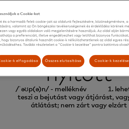
é teszik, hogy ezeket az adatokat megossza egy másik pénz
gy másik pénzintézettel, akár egy harmadik féllel -, és lehe
 saját hasznára használja. A harmadik fél szolgáltatók köz
sználjuk a Cookie-kat
ltó, kereskedő és egyéb digitális platform tartozhat.
t és a harmadik felek cookie-jait az oldalunk fejlesztésére, közönségmérésre, a 
ítására, valamint az Ön böngészési tevékenységeinek és érdeklődési körének me
ezen vagy egyéb oldalakon való megjelenítésére használjuk. Az oldal alján bárm
thatja a preferenciáit, illetve engedélyezhet vagy letilthat bizonyos funkciókat.
 hogy bizonyos általunk használt cookie-k nélkülözhetetlenek az oldal egyes rés
űködéséhez. További részleteket a "Cookie-k kezelése" pontra kattintva olvash
ookie-k elfogadása
Összes elutasítása
Cookie-k kezelés
nyitott
/ˈəʊp(ə)n/ - melléknév
1. lehe
teszi a bejutást vagy átjárást, vag
átlátást; nem zárt vagy elzárt