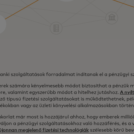
banki szolgáltatások forradalmat indítanak el a pénzügyi s
rek számára kényelmesebb módot biztosíthat a pénzük m
ére, valamint egyszerűbb módot a hitelhez jutáshoz.
A nyíl
ző típusú fizetési szolgáltatásokat is működtethetnek, pél
tékokban vagy az üzleti könyvelési alkalmazásokban történ
akorlat már most is hozzájárul ahhoz, hogy emberek millió
áljon a pénzügyi szolgáltatásokhoz való hozzáférés, és a v
újonnan megjelenő fizetési technológiák
szélesebb körű bev