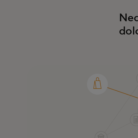
Neq
dol