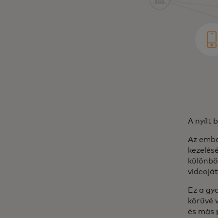
A nyílt 
Az embe
kezelés
különbö
videojá
Ez a gy
körűvé v
és más