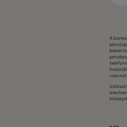
A banks
pénzügy
beleértv
pénzkez
telefon
használ
robuszt
Valószín
mechan
hitelép