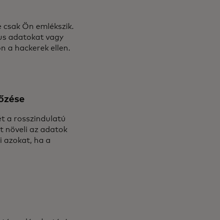
e csak Ön emlékszik.
kus adatokat vagy
on a hackerek ellen.
lőzése
ét a rosszindulatú
t növeli az adatok
i azokat, ha a