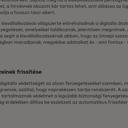
ködniük kell. Sajnos, még ha a kisvállalkozások pénzügyileg
t, a hírnévnek okozott kár tartós lehet, ami aláássa az üg
olja a hosszú távú sikert.
kisvállalkozások világszerte előrehaladnak a digitális áta
nyegetések, amelyekkel találkoznak, jelentősen megnőnek. 
ia segít a kisvállalkozásoknak abban, hogy az ünnepi szezo
ágban maradjanak, megvédve adataikat és - ami fontos - ü
einek frissítése
digitális védettségét az olyan fenyegetésekkel szemben, m
ramok, azáltal, hogy naprakészen tartja rendszerét. A szo
 tartalmaznak védelmet a legújabb biztonsági fenyegetések
g érdekében állítsa be eszközeit az automatikus frissítés