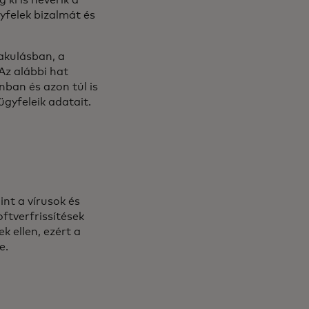
 ki is heverik a
yfelek bizalmát és
lakulásban, a
Az alábbi hat
nban és azon túl is
gyfeleik adatait.
int a vírusok és
ftverfrissítések
 ellen, ezért a
re.