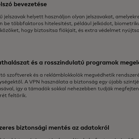
elszó bevezetése
ű jelszavak helyett használjon olyan jelszavakat, amelyekr
n be többfaktoros hitelesítést, például jelkódot, biometri
özöket, hogy biztosítsa fiókjait, és extra védelmet nyújts
thalászat és a rosszindulatú programok mege
irtó szoftverek és a reklámblokkolók megvédhetik rendszer
ységektől. A VPN használata a biztonság egy újabb szintjé
tásával, így a támadók sokkal nehezebben tudják megfejten
ét feltörik.
eres biztonsági mentés az adatokról