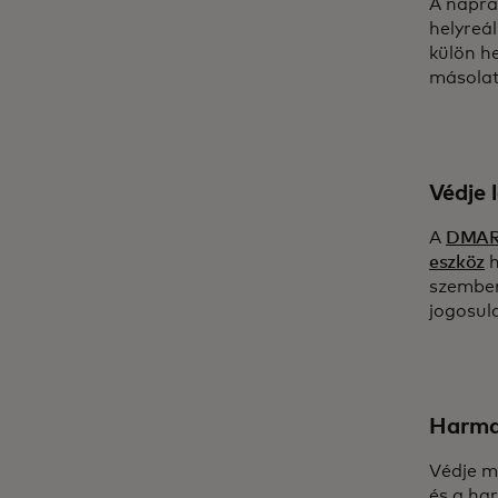
A napra
helyreál
külön h
másolat
Védje 
A
DMARC
eszköz
h
szemben
jogosul
Harmad
Védje m
és a ha