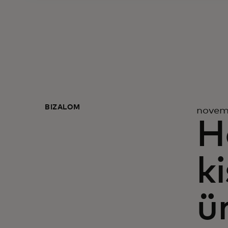
BIZALOM
novem
H
k
ü