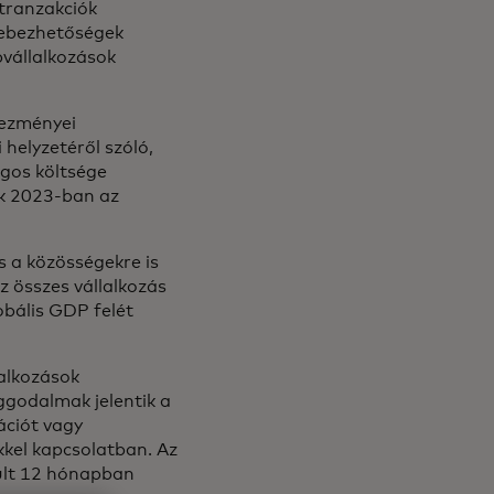
 tranzakciók
sebezhetőségek
pvállalkozások
kezményei
 helyzetéről szóló,
agos költsége
 2023-ban az
s a közösségekre is
z összes vállalkozás
obális GDP felét
lalkozások
godalmak jelentik a
ációt vagy
kkel kapcsolatban. Az
últ 12 hónapban