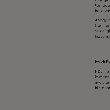
zsonglőr
támadás
befolyás
Ahogy a 
kiberfe
stratég
biztons
Eszköz
Növelje 
kémprog
gyakran
biztonsá