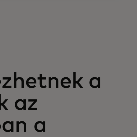
zhetnek a
k az
ban a