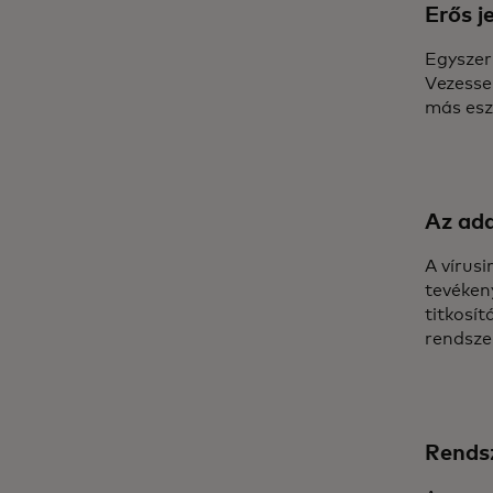
Erős j
Egyszer
Vezesse
más eszk
Az ada
A vírus
tevéken
titkosí
rendszer
Rendsz