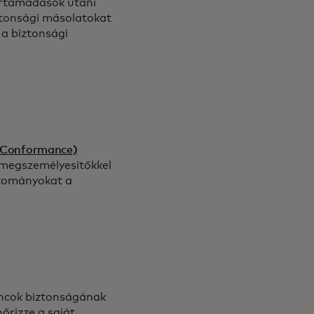
ertámadások utáni
biztonsági másolatokat
 a biztonsági
 Conformance)
 megszemélyesítőkkel
artományokat a
láncok biztonságának
őrizze a saját