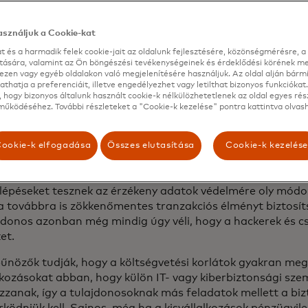
ést vagy támadást észleltek.
kisvállalkozások egyre inkább tisztában vannak az őket fe
sználjuk a Cookie-kat
ztonsági veszélyekkel, sokan még mindig sebezhetőnek érz
t és a harmadik felek cookie-jait az oldalunk fejlesztésére, közönségmérésre, a 
 Centemero, a Mastercard európai szolgáltatásokért felel
ítására, valamint az Ön böngészési tevékenységeinek és érdeklődési körének me
e. "Egyszerű, hatékony megoldásokat keresnek, amelyek e
ezen vagy egyéb oldalakon való megjelenítésére használjuk. Az oldal alján bárm
thatja a preferenciáit, illetve engedélyezhet vagy letilthat bizonyos funkciókat.
ak anélkül, hogy túlságosan bonyolultak lennének. Minde
 hogy bizonyos általunk használt cookie-k nélkülözhetetlenek az oldal egyes rés
ági partnert keresnek - olyat, aki lehetővé teszi számukra
űködéséhez. További részleteket a "Cookie-k kezelése" pontra kattintva olvash
üket, és arra koncentráljanak, ami igazán számít: üzleti 
re és ügyfeleik nyugodt kiszolgálására.".
ookie-k elfogadása
Összes elutasítása
Cookie-k kezelés
a a Mastercard 50 millió kisvállalkozásnak segített abban
, fizetést kapjon, tőkéhez jusson és digitalizálja működés
 lépéseket tesznek az érzékeny adatok védelmére oly módo
 továbbra is zökkenőmentes tranzakciós élményt biztosí
jdonos azonban még mindig úgy véli, hogy a hackerek és c
ket.
bűnözők tudják, hogy a költségvetési korlátok gyakran me
alkozásokat abban, hogy külön IT- vagy kiberbiztonsági sze
zzanak, így a tulajdonosoknak más feladatok mellett a biz