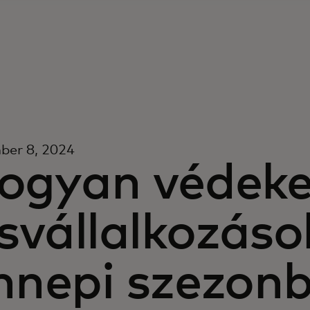
ber 8, 2024
ogyan védeke
isvállalkozáso
nnepi szezon