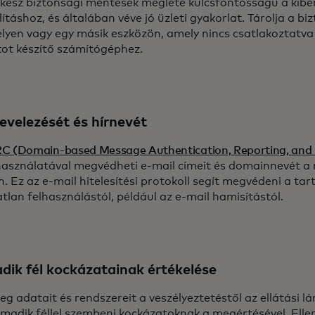
kész biztonsági mentések megléte kulcsfontosságú a kib
lításhoz, és általában véve jó üzleti gyakorlat. Tárolja a 
elyen vagy egy másik eszközön, amely nincs csatlakoztatva
ot készítő számítógéphez.
levelezését és hírnevét
 (Domain-based Message Authentication, Reporting, and
asználatával megvédheti e-mail címeit és domainnevét a
. Ez az e-mail hitelesítési protokoll segít megvédeni a t
atlan felhasználástól, például az e-mail hamisítástól.
ik fél kockázatainak értékelése
eg adatait és rendszereit a veszélyeztetéstől az ellátási 
rmadik féllel szembeni kockázatoknak a megértésével. Ellen