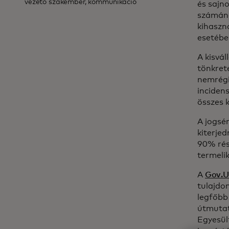
vezető szakember, kommunikáció
és sajno
számána
kihaszná
esetébe
A kisvá
tönkrete
nemrégi
inciden
összes 
A jogsér
kiterjed
90% rés
termeli
A
Gov.U
tulajdo
legfőbb
útmutat
Egyesül