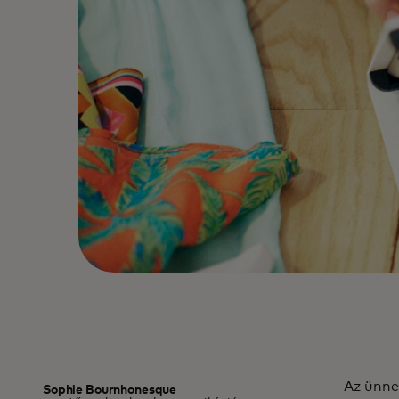
Az ünne
Sophie Bournhonesque