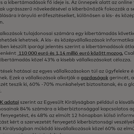
s a kibertámadások fő ideje is. Az ünnepek alatt az online
k ugrásszerű növekedésével a kiberbűnözők fokozzák a 
lására irányuló erőfeszítéseiket, különösen a kis- és közé
n.
llalkozások tulajdonosai számára egy kibertámadás követ
hetőek lehetnek. A kis- és középvállalkozások informatikai
ben készült iparági jelentés szerint a kibertámadások átl
senként
110 000 euró és 1,14 millió euró között mozog.
Csak
kibertámadás közel 43% a kisebb vállalkozásokat célozza.
tések hatásai az egyes vállalkozásokon túl az ügyfelekre é
nek. Ezek a vállalkozások alkotják a
gazdaságok
gerincét, a
zét teszik ki, 60% -70% munkahelyet biztosítanak, és a gl
k.
K adatai
szerint az Egyesült Királyságban például a kisvál
nosainak 84% számára a kiberbiztonsággal kapcsolatos ag
 fenyegetést, és 48% az elmúlt 12 hónapban külső inform
ást kért a szervezetét fenyegető kiberbiztonsági veszélye
t Királyságban működő kisvállalkozások közel 60% az elm