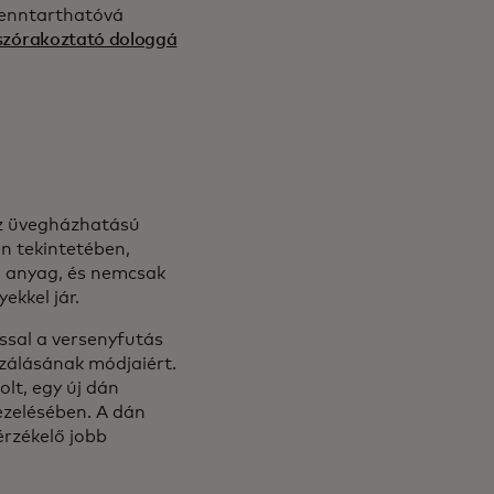
fenntarthatóvá
 szórakoztató dologgá
 az üvegházhatású
n tekintetében,
 anyag, és nemcsak
ekkel jár.
ssal a versenyfutás
zálásának módjaiért.
lt, egy új dán
ezelésében. A dán
érzékelő jobb