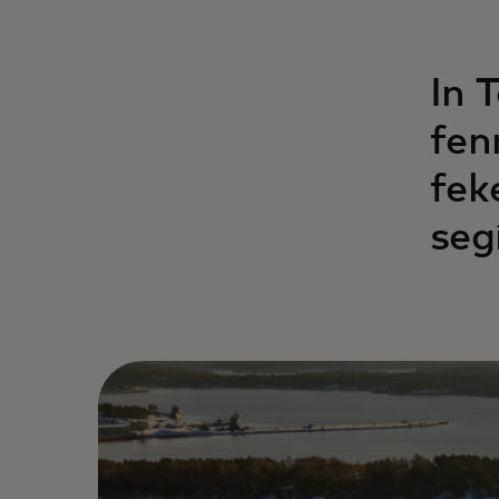
In 
fen
fek
seg