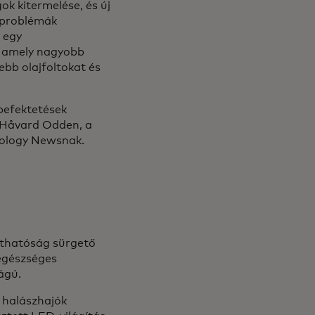
ok kitermelése, és új
s problémák
y egy
l, amely nagyobb
ebb olajfoltokat és
ebefektetések
 Håvard Odden, a
nology Newsnak.
rthatóság sürgető
egészséges
ságú.
a halászhajók