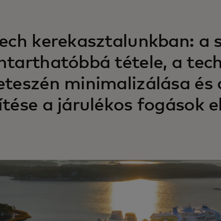
Tech kerekasztalunkban: a 
ntarthatóbbá tétele, a tech
eteszén minimalizálása és 
ítése a járulékos fogások e