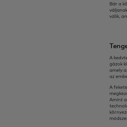
Bár a k
váljanak
válik, a
Tenge
A kedvt
gázok k
amely a
az embe
A feket
megkezd
Amint a
technol
környez
módszer