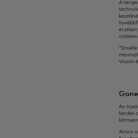
A tenger
technol
kezelés
továbbf
érzéken
csökken
"Emelle
minimál
Vissim 
Gone 
Az óceá
kérdés 
környez
Amint a