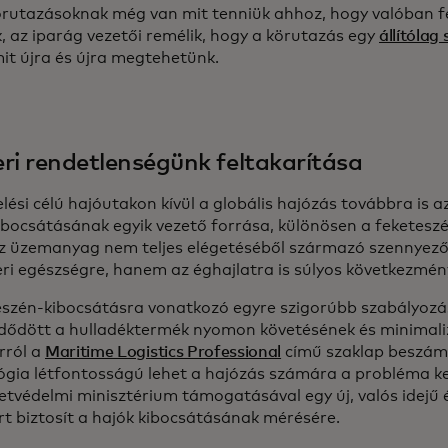
örutazásoknak még van mit tenniük ahhoz, hogy valóban 
, az iparág vezetői remélik, hogy a körutazás egy
állítólag
mit újra és újra megtehetünk.
ri rendetlenségünk feltakarítása
elési célú hajóutakon kívül a globális hajózás továbbra is
ibocsátásának egyik vezető forrása, különösen a feketeszé
z üzemanyag nem teljes elégetéséből származó szennyező
ri egészségre, hanem az éghajlatra is súlyos következmény
eszén-kibocsátásra vonatkozó egyre szigorúbb szabályozá
ődött a hulladéktermék nyomon követésének és minimali
rról a
Maritime Logistics Professional
című szaklap beszámo
ógia létfontosságú lehet a hajózás számára a probléma k
etvédelmi minisztérium támogatásával egy új, valós idejű 
t biztosít a hajók kibocsátásának mérésére.