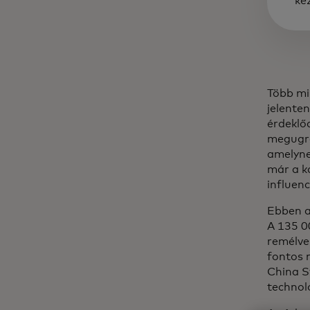
ke
Több mi
jelenten
érdeklő
megugro
amelyn
már a ka
influen
Ebben a
A 135 0
remélve
fontos 
China S
technoló