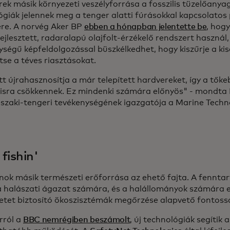
ek másik környezeti veszélyforrása a fosszilis tüzelőanyag
ógiák jelennek meg a tenger alatti fúrásokkal kapcsolato
ére. A norvég Aker BP
ebben a hónapban jelentette be
, hog
ejlesztett, radaralapú olajfolt-érzékelő rendszert haszná
ységű képfeldolgozással büszkélkedhet, hogy kiszűrje a kis
tse a téves riasztásokat.
tt újrahasznosítja a már telepített hardvereket, így a tők
isra csökkennek. Ez mindenki számára előnyös" - mondta
északi-tengeri tevékenységének igazgatója a Marine Tech
fishin'
nok másik természeti erőforrása az ehető fajta. A fennta
a halászati ágazat számára, és a halállományok számára 
etet biztosító ökoszisztémák megőrzése alapvető fontos
rról a
BBC nemrégiben beszámolt
, új technológiák segítik 