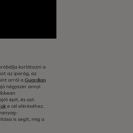
róbálja korlátozni a
ot az iparág, az
int arról a
Guardian
jó négyszer annyi
ribbean
jót épít, és azt
fok
e cél eléréséhez.
emanyag-
tása is segít, míg a