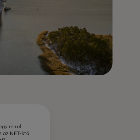
ogy miről
s az NFT-ktől