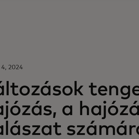
 4, 2024
áltozások tenge
józás, a hajózá
alászat számár