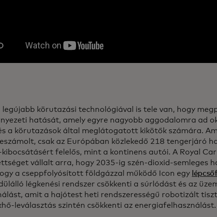
 legújabb körutazási technológiával is tele van, hogy megp
rnyezeti hatását, amely egyre nagyobb aggodalomra ad ok
és a körutazások által meglátogatott kikötők számára. Am
beszámolt, csak az Európában közlekedő 218 tengerjáró ha
-kibocsátásért felelős, mint a kontinens autói. A Royal Ca
ttséget vállalt arra, hogy 2035-ig szén-dioxid-semleges ha
, hogy a cseppfolyósított földgázzal működő Icon egy
lépcső
dülálló légkenési rendszer csökkenti a súrlódást és az üz
álást, amit a hajótest heti rendszerességű robotizált tisztí
khő-leválasztás szintén csökkenti az energiafelhasználást.