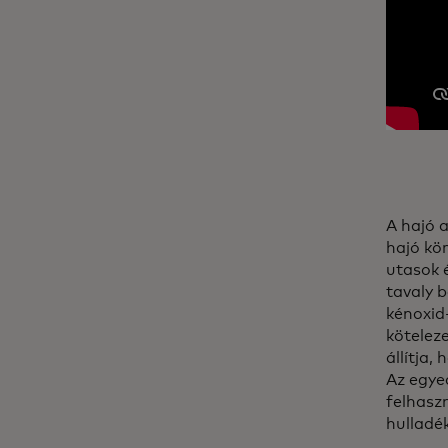
A hajó a
hajó kö
utasok 
tavaly 
kénoxid
köteleze
állítja
Az egye
felhaszn
hulladé