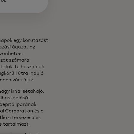
ről.
napok egy körutazást
tazási ágazat az
szönhetően
azat számára,
 TikTok-felhasználók
ágkörüli útra induló
nden vár rájuk.
agy kínai sétahajó.
kihasználását
jóépítő iparának
al Corporation
és a
tközi tervezésű és
is tartalmaz).