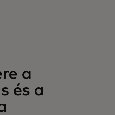
re a
s és a
a