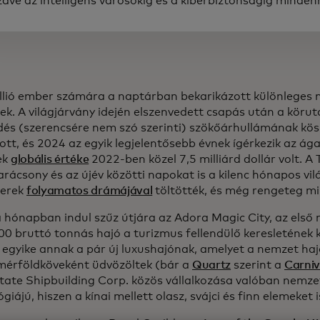
zdve az intelligens városokig és a kiberbiztonságig minden
llió ember számára a naptárban bekarikázott különleges 
ek. A világjárvány idején elszenvedett csapás után a köru
dés (szerencsére nem szó szerinti) szökőárhullámának kö
tt, és 2024 az egyik legjelentősebb évnek ígérkezik az ág
ek
globális értéke
2022-ben közel 7,5 milliárd dollár volt. A
rácsony és az újév közötti napokat is a kilenc hónapos vil
cerek
folyamatos drámájával
töltötték, és még rengeteg mi
 hónapban indul szűz útjára az Adora Magic City, az első n
00 bruttó tonnás hajó a turizmus fellendülő keresletének 
 egyike annak a pár új luxushajónak, amelyet a nemzet ha
mérföldköveként üdvözöltek (bár a
Quartz
szerint a
Carniv
tate Shipbuilding Corp. közös vállalkozása valóban nemze
giájú, hiszen a kínai mellett olasz, svájci és finn elemeket 