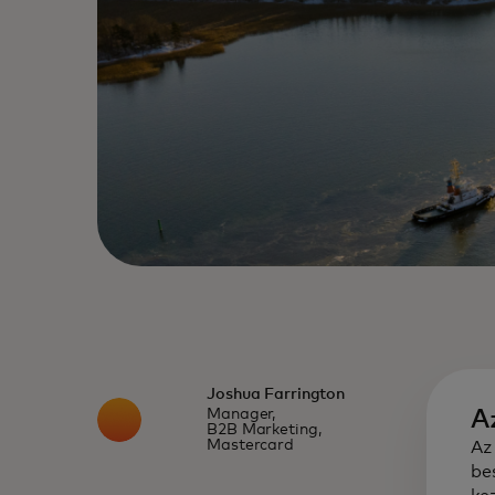
Joshua Farrington
Manager,
Az
B2B Marketing,
Mastercard
Az
be