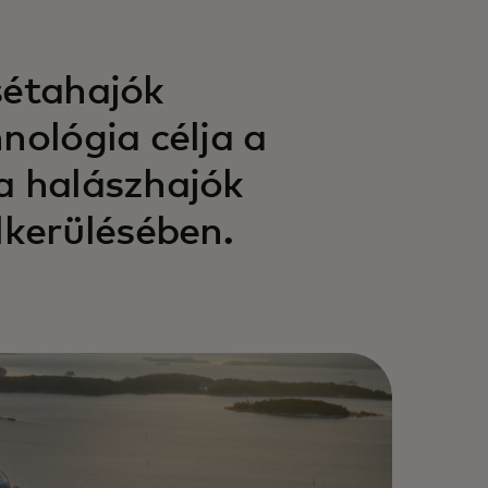
sétahajók
nológia célja a
a halászhajók
lkerülésében.