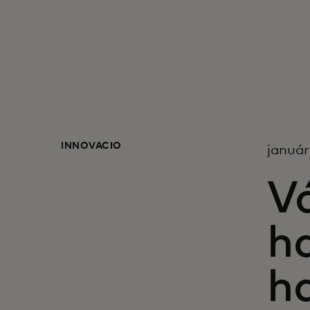
INNOVÁCIÓ
január
V
ha
h