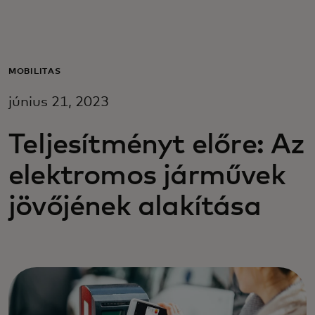
Neked
Vállalkozásoknak
MOBILITÁS
június 21, 2023
A világért
Teljesítményt előre: Az
Innovátoroknak
elektromos járművek
jövőjének alakítása
Hírek és trendek