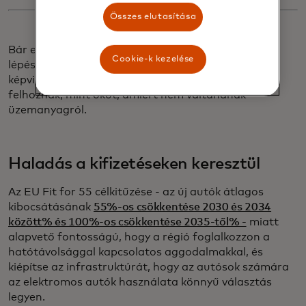
Összes elutasítása
Bár elszigetelten csak egy kis lépés, minden egyes
Cookie-k kezelése
lépés időt adott az utamhoz, és azt a súrlódást
képviseli, amelyet az EV-szkeptikusok gyakran
felhoznak, mint okot, amiért nem váltanának
üzemanyagról.
Haladás a kifizetéseken keresztül
Az EU Fit for 55 célkitűzése - az új autók átlagos
kibocsátásának
55%-os csökkentése 2030 és 2034
között% és 100%-os csökkentése 2035-től% -
miatt
alapvető fontosságú, hogy a régió foglalkozzon a
hatótávolsággal kapcsolatos aggodalmakkal, és
kiépítse az infrastruktúrát, hogy az autósok számára
az elektromos autók használata könnyű választás
legyen.