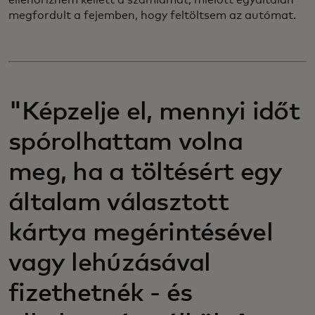
ellenőriznem kellett a számlámat, mielőtt egyáltalán
megfordult a fejemben, hogy feltöltsem az autómat.
"Képzelje el, mennyi időt
spórolhattam volna
meg, ha a töltésért egy
általam választott
kártya megérintésével
vagy lehúzásával
fizethetnék - és