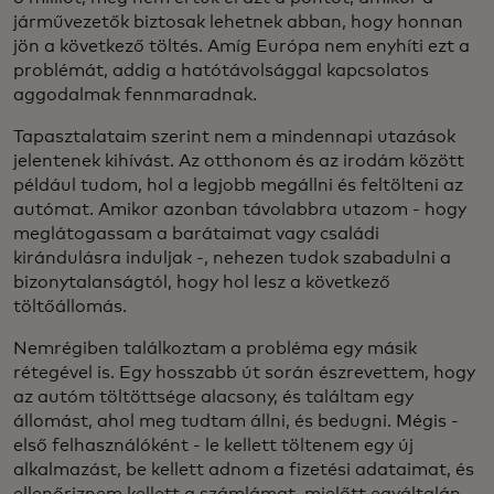
járművezetők biztosak lehetnek abban, hogy honnan
jön a következő töltés. Amíg Európa nem enyhíti ezt a
problémát, addig a hatótávolsággal kapcsolatos
aggodalmak fennmaradnak.
Tapasztalataim szerint nem a mindennapi utazások
jelentenek kihívást. Az otthonom és az irodám között
például tudom, hol a legjobb megállni és feltölteni az
autómat. Amikor azonban távolabbra utazom - hogy
meglátogassam a barátaimat vagy családi
kirándulásra induljak -, nehezen tudok szabadulni a
bizonytalanságtól, hogy hol lesz a következő
töltőállomás.
Nemrégiben találkoztam a probléma egy másik
rétegével is. Egy hosszabb út során észrevettem, hogy
az autóm töltöttsége alacsony, és találtam egy
állomást, ahol meg tudtam állni, és bedugni. Mégis -
első felhasználóként - le kellett töltenem egy új
alkalmazást, be kellett adnom a fizetési adataimat, és