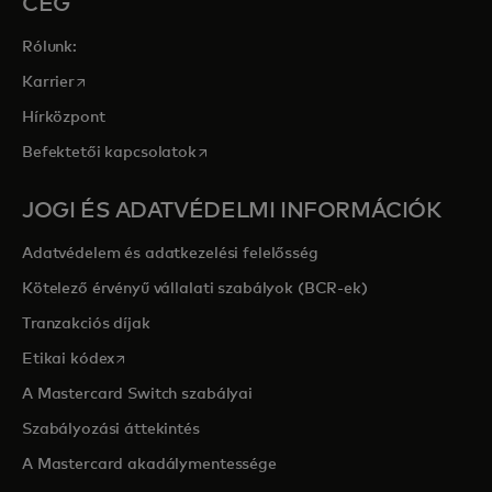
CÉG
Rólunk:
opens in a new tab
Karrier
Hírközpont
opens in a new tab
Befektetői kapcsolatok
JOGI ÉS ADATVÉDELMI INFORMÁCIÓK
Adatvédelem és adatkezelési felelősség
Kötelező érvényű vállalati szabályok (BCR-ek)
Tranzakciós díjak
opens in a new tab
Etikai kódex
A Mastercard Switch szabályai
Szabályozási áttekintés
A Mastercard akadálymentessége