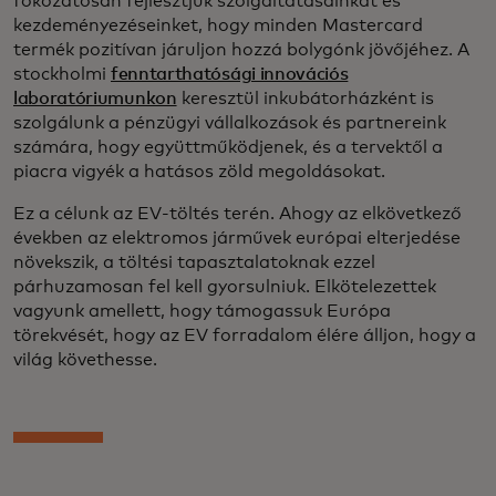
fokozatosan fejlesztjük szolgáltatásainkat és
kezdeményezéseinket, hogy minden Mastercard
termék pozitívan járuljon hozzá bolygónk jövőjéhez. A
stockholmi
fenntarthatósági innovációs
laboratóriumunkon
keresztül inkubátorházként is
szolgálunk a pénzügyi vállalkozások és partnereink
számára, hogy együttműködjenek, és a tervektől a
piacra vigyék a hatásos zöld megoldásokat.
Ez a célunk az EV-töltés terén. Ahogy az elkövetkező
években az elektromos járművek európai elterjedése
növekszik, a töltési tapasztalatoknak ezzel
párhuzamosan fel kell gyorsulniuk. Elkötelezettek
vagyunk amellett, hogy támogassuk Európa
törekvését, hogy az EV forradalom élére álljon, hogy a
világ követhesse.