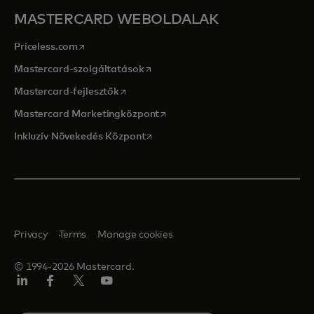
MASTERCARD WEBOLDALAK
opens in a new tab
Priceless.com
opens in a new tab
Mastercard-szolgáltatások
opens in a new tab
Mastercard-fejlesztők
opens in a new tab
Mastercard Marketingközpont
opens in a new tab
Inkluzív Növekedés Központ
Privacy
Terms
Manage cookies
© 1994-2026 Mastercard.
LinkedIn
Facebook
Twitter/X
YouTube