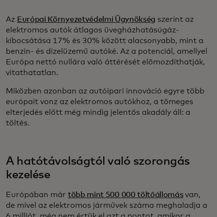
Az
Európai Környezetvédelmi Ügynökség
szerint az
elektromos autók átlagos üvegházhatásúgáz-
kibocsátása 17% és 30% között alacsonyabb, mint a
benzin- és dízelüzemű autóké. Az a potenciál, amellyel
Európa nettó nullára való áttérését előmozdíthatják,
vitathatatlan.
Miközben azonban az autóipari innováció egyre több
európait vonz az elektromos autókhoz, a tömeges
elterjedés előtt még mindig jelentős akadály áll: a
töltés.
A hatótávolságtól való szorongás
kezelése
Európában már
több mint 500 000 töltőállomás
van,
de mivel az elektromos járművek száma meghaladja a
6 milliót, még nem értük el azt a pontot, amikor a