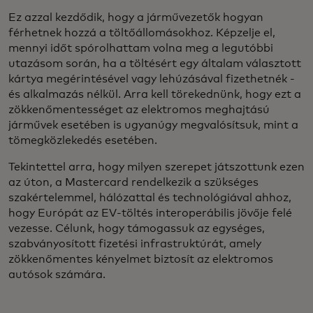
Ez azzal kezdődik, hogy a járművezetők hogyan
férhetnek hozzá a töltőállomásokhoz. Képzelje el,
mennyi időt spórolhattam volna meg a legutóbbi
utazásom során, ha a töltésért egy általam választott
kártya megérintésével vagy lehúzásával fizethetnék -
és alkalmazás nélkül. Arra kell törekednünk, hogy ezt a
zökkenőmentességet az elektromos meghajtású
járművek esetében is ugyanúgy megvalósítsuk, mint a
tömegközlekedés esetében.
Tekintettel arra, hogy milyen szerepet játszottunk ezen
az úton, a Mastercard rendelkezik a szükséges
szakértelemmel, hálózattal és technológiával ahhoz,
hogy Európát az EV-töltés interoperábilis jövője felé
vezesse. Célunk, hogy támogassuk az egységes,
szabványosított fizetési infrastruktúrát, amely
zökkenőmentes kényelmet biztosít az elektromos
autósok számára.