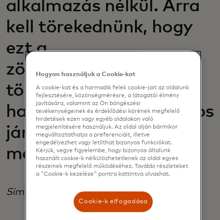
alkalmazás nélkül. Arra
kell törekednünk, hogy
ezt a
zökkenőmentességet a
Hogyan használjuk a Cookie-kat
tömegközlekedéshez
A cookie-kat és a harmadik felek cookie-jait az oldalunk
fejlesztésére, közönségmérésre, a látogatói élmény
javítására, valamint az Ön böngészési
hasonlóan az elektromos
tevékenységeinek és érdeklődési körének megfelelő
hirdetések ezen vagy egyéb oldalakon való
megjelenítésére használjuk. Az oldal alján bármikor
járművek esetében is
megváltoztathatja a preferenciáit, illetve
engedélyezhet vagy letilthat bizonyos funkciókat.
megvalósítsuk."
Kérjük, vegye figyelembe, hogy bizonyos általunk
használt cookie-k nélkülözhetetlenek az oldal egyes
részeinek megfelelő működéséhez. További részleteket
a "Cookie-k kezelése" pontra kattintva olvashat.
Simon György
Cookie-k elfogadása