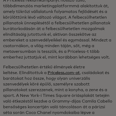
A Priceless reklámkampányt hosszú távú,
többdimenziós marketingplatformmá alakítottuk át,
amely tükrözi vállalatunk folyamatos fejlődését és a
körülöttünk lévő változó világot. A felbecsülhetetlen
pillanatok ünneplésétől a felbecsülhetetlen pillanatok
kurátorkodásán át a felbecsülhetetlen mozgalmak
elindításáig jutottunk el, aktívan összekötve az
embereket a szenvedélyeikkel és egymással. Mindezt a
csatornákon, a világ minden táján, sőt, még a
metaversumban is tesszük, és a Priceless-t több
emberhez juttatjuk el, mint korábban lehetséges volt.
Felbecsülhetetlen értékű élmények életre
keltése. Elindítottuk a
Priceless.com-ot
, családokat és
barátokat hoz össze, hogy olyan univerzális
szenvedélyek köré épülő, személyre szabott
pillanatokat szerezzenek, mint a konyha, a zene és a
sport. A New York-i Times Square óriásplakát tetején
való étkezéstől kezdve a Grammy-díjas Camila Cabello
bensőséges koncertjén való táncoláson át a párizsi
séta során Coco Chanel nyomdokaiba lépve a