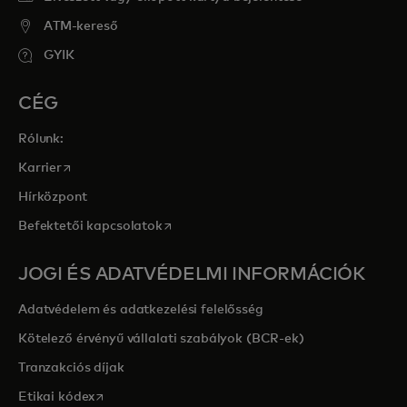
ATM-kereső
GYIK
CÉG
Rólunk:
opens in a new tab
Karrier
Hírközpont
opens in a new tab
Befektetői kapcsolatok
JOGI ÉS ADATVÉDELMI INFORMÁCIÓK
Adatvédelem és adatkezelési felelősség
Kötelező érvényű vállalati szabályok (BCR-ek)
Tranzakciós díjak
opens in a new tab
Etikai kódex