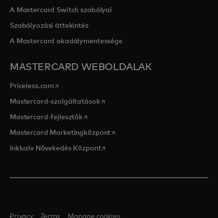
A Mastercard Switch szabályai
Szabályozási áttekintés
A Mastercard akadálymentessége
MASTERCARD WEBOLDALAK
opens in a new tab
Priceless.com
opens in a new tab
Mastercard-szolgáltatások
opens in a new tab
Mastercard-fejlesztők
opens in a new tab
Mastercard Marketingközpont
opens in a new tab
Inkluzív Növekedés Központ
Privacy
Terms
Manage cookies