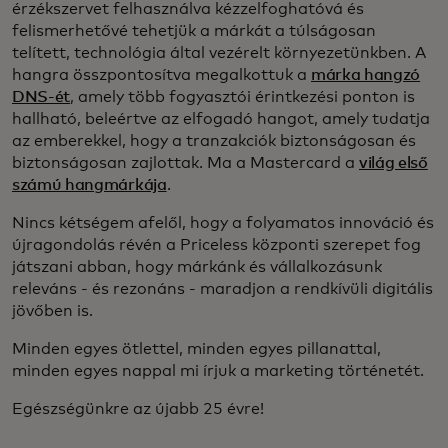
érzékszervet felhasználva kézzelfoghatóvá és
felismerhetővé tehetjük a márkát a túlságosan
telített, technológia által vezérelt környezetünkben. A
hangra összpontosítva megalkottuk a
márka hangzó
DNS-ét
, amely több fogyasztói érintkezési ponton is
hallható, beleértve az elfogadó hangot, amely tudatja
az emberekkel, hogy a tranzakciók biztonságosan és
biztonságosan zajlottak. Ma a Mastercard a
világ első
számú hangmárkája
.
Nincs kétségem afelől, hogy a folyamatos innováció és
újragondolás révén a Priceless központi szerepet fog
játszani abban, hogy márkánk és vállalkozásunk
releváns - és rezonáns - maradjon a rendkívüli digitális
jövőben is.
Minden egyes ötlettel, minden egyes pillanattal,
minden egyes nappal mi írjuk a marketing történetét.
Egészségünkre az újabb 25 évre!