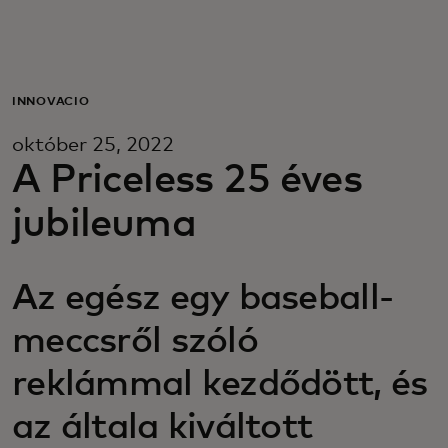
Neked
Vállalkozásoknak
INNOVÁCIÓ
október 25, 2022
A világért
A Priceless 25 éves
jubileuma
Innovátoroknak
Az egész egy baseball-
Hírek és trendek
meccsről szóló
reklámmal kezdődött, és
az általa kiváltott