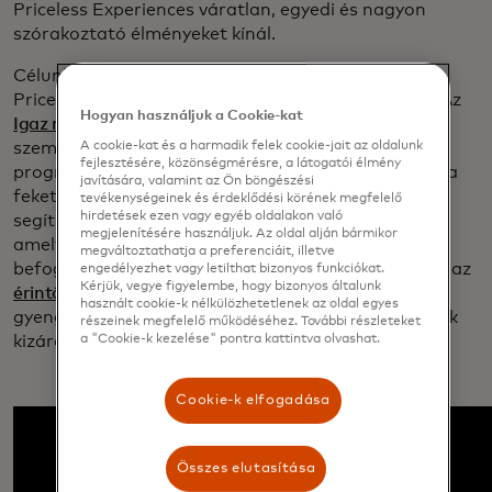
Priceless Experiences váratlan, egyedi és nagyon
szórakoztató élményeket kínál.
Célunk kiterjesztése. Az elmúlt néhány évben a
Priceless összekapcsolta a szenvedélyeket a céllal. Az
Hogyan használjuk a Cookie-kat
Igaz név kártyáktól
kezdve, amelyek tükrözik egy
személy valódi identitását, a
Stand Up to Cancer
A cookie-kat és a harmadik felek cookie-jait az oldalunk
fejlesztésére, közönségmérésre, a látogatói élmény
programmal a rákkutatásra való pénzgyűjtésen át a
javítására, valamint az Ön böngészési
fekete női vállalkozók
Strivers
programmal való
tevékenységeinek és érdeklődési körének megfelelő
hirdetések ezen vagy egyéb oldalakon való
segítéséig, olyan kezdeményezéseket indítottunk,
megjelenítésére használjuk. Az oldal alján bármikor
amelyek a haladást, a tisztességességet és a
megváltoztathatja a preferenciáit, illetve
befogadást hangsúlyozzák. Az év elején bevezettük az
engedélyezhet vagy letilthat bizonyos funkciókat.
Kérjük, vegye figyelembe, hogy bizonyos általunk
érintőkártyát
, amely segít a vakoknak és
használt cookie-k nélkülözhetetlenek az oldal egyes
gyengénlátóknak, hogy magabiztosan fizethessenek
részeinek megfelelő működéséhez. További részleteket
kizárólag érintéssel.
a "Cookie-k kezelése" pontra kattintva olvashat.
Cookie-k elfogadása
Összes elutasítása