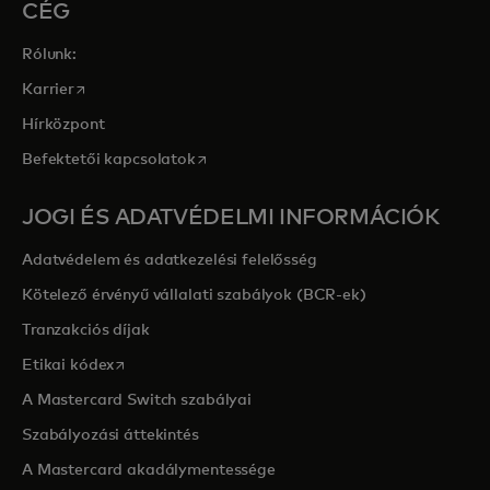
CÉG
Rólunk:
opens in a new tab
Karrier
Hírközpont
opens in a new tab
Befektetői kapcsolatok
JOGI ÉS ADATVÉDELMI INFORMÁCIÓK
Adatvédelem és adatkezelési felelősség
Kötelező érvényű vállalati szabályok (BCR-ek)
Tranzakciós díjak
opens in a new tab
Etikai kódex
A Mastercard Switch szabályai
Szabályozási áttekintés
A Mastercard akadálymentessége