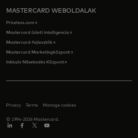
MASTERCARD WEBOLDALAK
opens in a new tab
Priceless.com
opens in a new tab
Mastercard üzleti intelligencia
opens in a new tab
Mastercard-fejlesztők
opens in a new tab
Mastercard Marketingközpont
opens in a new tab
Inkluzív Növekedés Központ
Privacy
Terms
Manage cookies
© 1994-2026 Mastercard.
LinkedIn
Facebook
Twitter/X
YouTube