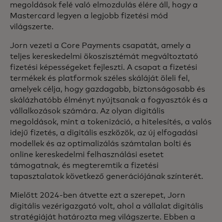
megoldások felé való elmozdulás élére áll, hogy a
Mastercard legyen a legjobb fizetési mód
világszerte.
Jorn vezeti a Core Payments csapatát, amely a
teljes kereskedelmi ökoszisztémát megváltoztató
fizetési képességeket fejleszti. A csapat a fizetési
termékek és platformok széles skáláját öleli fel,
amelyek célja, hogy gazdagabb, biztonságosabb és
skálázhatóbb élményt nyújtsanak a fogyasztók és a
vállalkozások számára. Az olyan digitális
megoldások, mint a tokenizáció, a hitelesítés, a valós
idejű fizetés, a digitális eszközök, az új elfogadási
modellek és az optimalizálás számtalan bolti és
online kereskedelmi felhasználási esetet
támogatnak, és megteremtik a fizetési
tapasztalatok következő generációjának színterét.
Mielőtt 2024-ben átvette ezt a szerepet, Jorn
digitális vezérigazgató volt, ahol a vállalat digitális
stratégiáját határozta meg világszerte. Ebben a