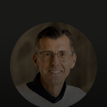
Neked
Vállalkozásoknak
A világért
Innovátoroknak
Hírek és trendek