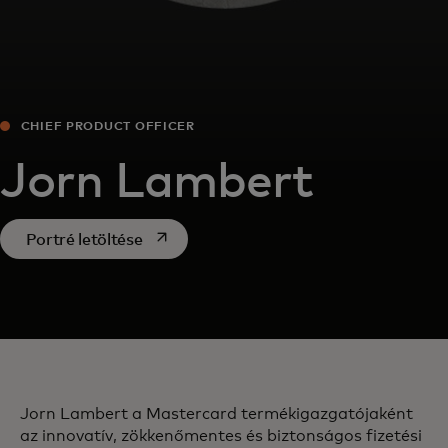
CHIEF PRODUCT OFFICER
Jorn Lambert
opens in a new tab
Portré letöltése
Jorn Lambert a Mastercard termékigazgatójaként
az innovatív, zökkenőmentes és biztonságos fizetési