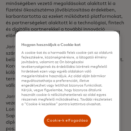
minőségében vezető megoldásokat alakított ki a
fizetési ökoszisztéma jövőbiztosítása érdekében,
karbantartotta az ezeket működtető platformokat,
és partnerségeket alakított ki a technológiai, fintech
és digitális partnerekkel a további innováció
előmozdítása érdekében.
Hogyan használjuk a Cookie-kat
Jorn 2002-ben csatlakozott a Mastercardhoz, és
számos vezetői pozíciót töltött be a szervezeten
A cookie-kat és a harmadik felek cookie-jait az oldalunk
fejlesztésére, közönségmérésre, a látogatói élmény
belül, hogy felgyorsítsa a vállalat digitális jövőképét.
javítására, valamint az Ön böngészési
Korábban több évet töltött a tőkepiacokon, ahol
tevékenységeinek és érdeklődési körének megfelelő
hirdetések ezen vagy egyéb oldalakon való
különböző vezetői pozíciókat töltött be a
megjelenítésére használjuk. Az oldal alján bármikor
termékfejlesztés, a termékmenedzsment és a
megváltoztathatja a preferenciáit, illetve
vállalati stratégia területén.
engedélyezhet vagy letilthat bizonyos funkciókat.
Kérjük, vegye figyelembe, hogy bizonyos általunk
használt cookie-k nélkülözhetetlenek az oldal egyes
Jorn tagja a Mastercard vezetői csapatának és a
részeinek megfelelő működéséhez. További részleteket
vezetőségi bizottságnak. Belgiumból származik,
a "Cookie-k kezelése" pontra kattintva olvashat.
Londonban él. A genti egyetemen és a római
Sapienza Egyetemen szerzett római filológiai
Cookie-k elfogadása
diplomát, a Leuveni Egyetemen pedig
posztgraduális diplomát üzleti gazdaságtanból.