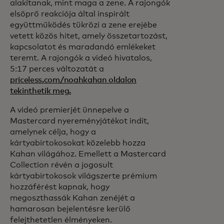
alakítanak, mint maga a zene. A rajongók
elsöprő reakciója által inspirált
együttműködés tükrözi a zene erejébe
vetett közös hitet, amely összetartozást,
kapcsolatot és maradandó emlékeket
teremt. A rajongók a videó hivatalos,
5:17 perces változatát a
priceless.com/noahkahan oldalon
tekinthetik meg.
A videó premierjét ünnepelve a
Mastercard nyereményjátékot indít,
amelynek célja, hogy a
kártyabirtokosokat közelebb hozza
Kahan világához. Emellett a Mastercard
Collection révén a jogosult
kártyabirtokosok világszerte prémium
hozzáférést kapnak, hogy
megoszthassák Kahan zenéjét a
hamarosan bejelentésre kerülő
felejthetetlen élményeken.