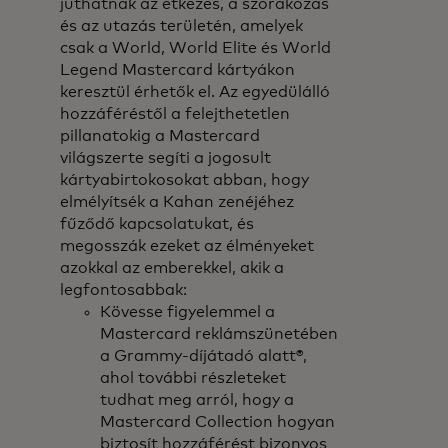
juthatnak az étkezés, a szórakozás
és az utazás területén, amelyek
csak a World, World Elite és World
Legend Mastercard kártyákon
keresztül érhetők el. Az egyedülálló
hozzáféréstől a felejthetetlen
pillanatokig a Mastercard
világszerte segíti a jogosult
kártyabirtokosokat abban, hogy
elmélyítsék a Kahan zenéjéhez
fűződő kapcsolatukat, és
megosszák ezeket az élményeket
azokkal az emberekkel, akik a
legfontosabbak:
Kövesse figyelemmel a
Mastercard reklámszünetében
a Grammy-díjátadó alatt®,
ahol további részleteket
tudhat meg arról, hogy a
Mastercard Collection hogyan
biztosít hozzáférést bizonyos