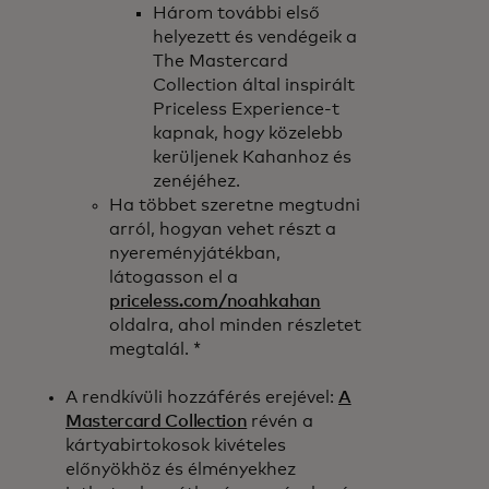
Három további első
helyezett és vendégeik a
The Mastercard
Collection által inspirált
Priceless Experience-t
kapnak, hogy közelebb
kerüljenek Kahanhoz és
zenéjéhez.
Ha többet szeretne megtudni
arról, hogyan vehet részt a
nyereményjátékban,
látogasson el a
priceless.com/noahkahan
oldalra, ahol minden részletet
megtalál. *
A rendkívüli hozzáférés erejével:
A
Mastercard Collection
révén a
kártyabirtokosok kivételes
előnyökhöz és élményekhez