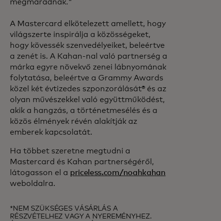
megmaradnak."
A Mastercard elkötelezett amellett, hogy
világszerte inspirálja a közösségeket,
hogy kövessék szenvedélyeiket, beleértve
a zenét is. A Kahan-nal való partnerség a
márka egyre növekvő zenei lábnyomának
folytatása, beleértve a Grammy Awards
közel két évtizedes szponzorálását® és az
olyan művészekkel való együttműködést,
akik a hangzás, a történetmesélés és a
közös élmények révén alakítják az
emberek kapcsolatát.
Ha többet szeretne megtudni a
Mastercard és Kahan partnerségéről,
látogasson el a
priceless.com/noahkahan
weboldalra.
*NEM SZÜKSÉGES VÁSÁRLÁS A
RÉSZVÉTELHEZ VAGY A NYEREMÉNYHEZ.