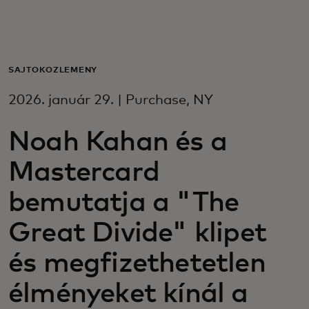
Neked
Vállalkozásoknak
SAJTÓKÖZLEMÉNY
2026. január 29. | Purchase, NY
A világért
Noah Kahan és a
Innovátoroknak
Mastercard
bemutatja a "The
Hírek és trendek
Great Divide" klipet
és megfizethetetlen
élményeket kínál a