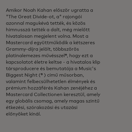
Amikor Noah Kahan először ugratta a
"The Great Divide-ot, a" rajongói
azonnal magukévá tették, és közös
himnusszá tették a dalt, még mielőtt
hivatalosan megjelent volna. Most a
Mastercard együttműködik a kétszeres
Grammy-díjra jelölt, többszörös
platinalemezes művésszel®, hogy ezt a
kapcsolatot életre keltse - a hivatalos klip
társproducere és bemutatója a Music's
Biggest Night (® ) című műsorban,
valamint felbecsülhetetlen élmények és
prémium hozzáférés Kahan zenéjéhez a
Mastercard Collectionen keresztül, amely
egy globális csomag, amely magas szintű
étkezési, szórakozási és utazási
előnyöket kínál.