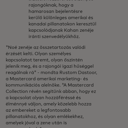
rajongóknak, hogy a
hamarosan bejelentésre
kerülő különleges amerikai és
kanadai pillanatokon keresztül
kapcsolódjanak Kahan zenéje
iránti szenvedélyükhöz.
"Noé zenéje az összetartozás valódi
érzését kelti. Olyan személyes
kapcsolatot teremt, olyan őszintén
jelenik meg, és a rajongói igazi hűséggel
reagálnak rá" - mondta Rustom Dastoor,
a Mastercard amerikai marketing- és
kommunikációs alelnöke. "A Mastercard
Collection révén segítünk abban, hogy ez
a kapcsolat olyan hozzáféréssé és
élménnyé váljon, amely közelebb hozza
az embereket a legfontosabb
pillanatokhoz, és olyan emlékekhez,
amelyek jóval a zene után is