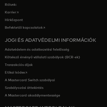
Rólunk:
opens in a new tab
Karrier
Hírközpont
opens in a new tab
Befektetői kapcsolatok
JOGI ÉS ADATVÉDELMI INFORMÁCIÓK
Adatvédelem és adatkezelési felelősség
Kötelező érvényű vállalati szabályok (BCR-ek)
Tranzakciós díjak
opens in a new tab
Etikai kódex
A Mastercard Switch szabályai
Szabályozási áttekintés
A Mastercard akadálymentessége