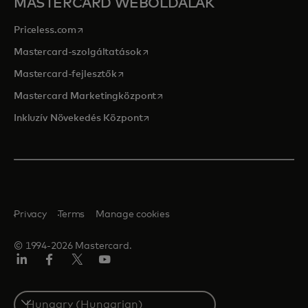
MASTERCARD WEBOLDALAK
opens in a new tab
Priceless.com
opens in a new tab
Mastercard-szolgáltatások
opens in a new tab
Mastercard-fejlesztők
opens in a new tab
Mastercard Marketingközpont
opens in a new tab
Inkluzív Növekedés Központ
Privacy
Terms
Manage cookies
© 1994-2026 Mastercard.
LinkedIn
Facebook
Twitter/X
YouTube
Select
a