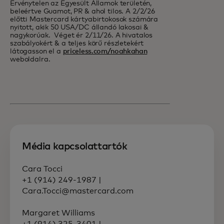
Érvénytelen az Egyesült Államok területén,
beleértve Guamot, PR & ahol tilos. A 2/2/26
előtti Mastercard kártyabirtokosok számára
nyitott, akik 50 USA/DC állandó lakosai &
nagykorúak. Véget ér 2/11/26. A hivatalos
szabályokért & a teljes körű részletekért
látogasson el a
priceless.com/noahkahan
weboldalra.
Média kapcsolattartók
Cara Tocci
+1 (914) 249-1987 |
Cara.Tocci@mastercard.com
Margaret Williams
+1 (914) 325-3401 |