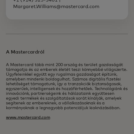
Margaret.Williams@mastercard.com
A Mastercardról
A Mastercard több mint 200 ország és terület gazdaságát
támogatja és az emberek életét teszi könnyebbé világszerte.
Ügyfeleinkkel együtt egy rugalmas gazdaságot építünk,
amelyben mindenki boldogulhat. Számos digitális fizetési
lehetőséget támogatunk, így a tranzakciók biztonságosak,
egyszerűek, intelligensek és hozzáférhetőek. Technológiánk és
innovációnk, partnerségeink és hálózataink együttesen
egyedi termékek és szolgáltatások sorát kínálják, amelyek
segítenek az embereknek, a vállalkozásoknak és a
kormányoknak a legnagyobb potenciáljuk kiaknázásában.
www.mastercard.com