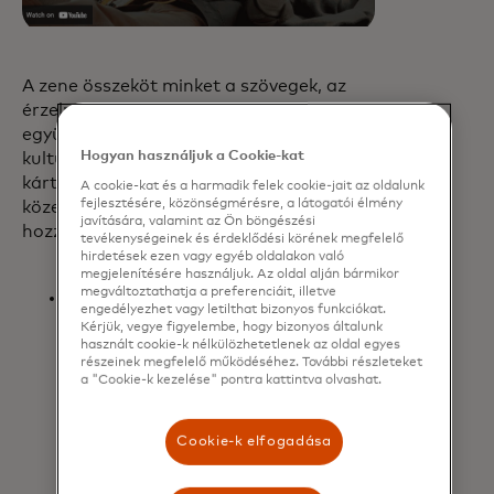
A zene összeköt minket a szövegek, az
érzelmek és a pillanatok révén. Ezzel az
együttműködéssel a Mastercard a
Hogyan használjuk a Cookie-kat
kultúrát alakító rajongókat és
kártyabirtokosokat ünnepli, akiket
A cookie-kat és a harmadik felek cookie-jait az oldalunk
fejlesztésére, közönségmérésre, a látogatói élmény
közelről figyel, és ezt a szenvedélyt
javítására, valamint az Ön böngészési
hozzáféréssel jutalmazza, többek között:
tevékenységeinek és érdeklődési körének megfelelő
hirdetések ezen vagy egyéb oldalakon való
megjelenítésére használjuk. Az oldal alján bármikor
megváltoztathatja a preferenciáit, illetve
A zene erejével: A hivatalos videoklip
engedélyezhet vagy letilthat bizonyos funkciókat.
életre kelti a dal erőteljes üzenetét
Kérjük, vegye figyelembe, hogy bizonyos általunk
a szerelemről, a veszteségről és
használt cookie-k nélkülözhetetlenek az oldal egyes
részeinek megfelelő működéséhez. További részleteket
arról, hogy soha nem késő
a "Cookie-k kezelése" pontra kattintva olvashat.
helyrehozni egy barátságot, olyan
okos vizuális utalásokat felfedve,
amelyek a dalszöveg mögött rejlő
Cookie-k elfogadása
mélyebb történetre utalnak, és
közben Kahan zenéjének vibráló,