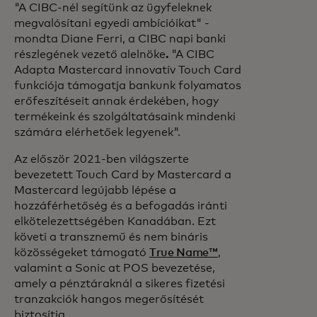
"A CIBC-nél segítünk az ügyfeleknek
megvalósítani egyedi ambícióikat" -
mondta Diane Ferri, a CIBC napi banki
részlegének vezető alelnöke
.
"A CIBC
Adapta Mastercard innovatív Touch Card
funkciója támogatja bankunk folyamatos
erőfeszítéseit annak érdekében, hogy
termékeink és szolgáltatásaink mindenki
számára elérhetőek legyenek".
Az először 2021-ben világszerte
bevezetett Touch Card by Mastercard a
Mastercard legújabb lépése a
hozzáférhetőség és a befogadás iránti
elkötelezettségében Kanadában. Ezt
követi a transznemű és nem bináris
közösségeket támogató
True Name™
,
valamint a Sonic at POS bevezetése,
amely a pénztáraknál a sikeres fizetési
tranzakciók hangos megerősítését
biztosítja.