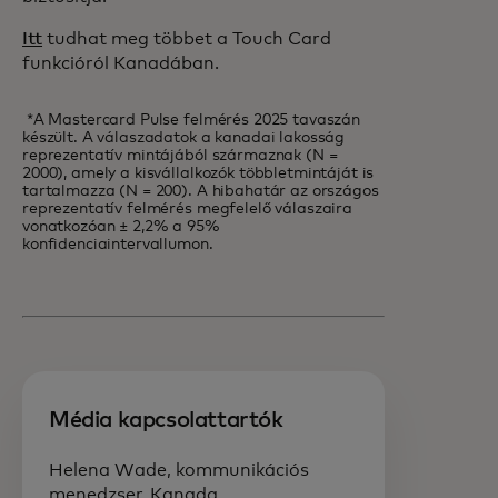
Itt
tudhat meg többet a Touch Card
funkcióról Kanadában.
*A Mastercard Pulse felmérés 2025 tavaszán
készült. A válaszadatok a kanadai lakosság
reprezentatív mintájából származnak (N =
2000), amely a kisvállalkozók többletmintáját is
tartalmazza (N = 200). A hibahatár az országos
reprezentatív felmérés megfelelő válaszaira
vonatkozóan ± 2,2% a 95%
konfidenciaintervallumon.
Média kapcsolattartók
Helena Wade, kommunikációs
menedzser, Kanada