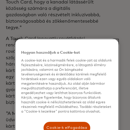
Touch Card, hogy a kanadai látássérült
közösség számára a digitális
gazdaságban való részvételt inkluzívabbá,
biztonságosabbá és zökkenőmentesebbé
tegye."
A Touch Card innovatív rovátkázási
rendszerrel rendelkezik - lekerekített
rovátkákkal a betéti kártyák esetében,
Hogyan használjuk a Cookie-kat
szögletesekkel a hitelkártyák esetében és
A cookie-kat és a harmadik felek cookie-jait az oldalunk
háromszögletesekkel az előre fizetett
fejlesztésére, közönségmérésre, a látogatói élmény
javítására, valamint az Ön böngészési
kártyák esetében -, így a kártyabirtokosok
tevékenységeinek és érdeklődési körének megfelelő
egy érintéssel könnyen azonosíthatják
hirdetések ezen vagy egyéb oldalakon való
kártyáikat. Ez segíti őket abban, hogy
megjelenítésére használjuk. Az oldal alján bármikor
megváltoztathatja a preferenciáit, illetve
gyorsan azonosítsák és helyesen tájolják
engedélyezhet vagy letilthat bizonyos funkciókat.
kártyáikat a tranzakció során, nagyobb
Kérjük, vegye figyelembe, hogy bizonyos általunk
biztonságot és függetlenséget nyújtva.
használt cookie-k nélkülözhetetlenek az oldal egyes
részeinek megfelelő működéséhez. További részleteket
a "Cookie-k kezelése" pontra kattintva olvashat.
"A Mastercard által kiadott Touch Card
üdvözlendő és fontos előrelépés a fizetési
kártyák hozzáférhetőségének javításában
Cookie-k elfogadása