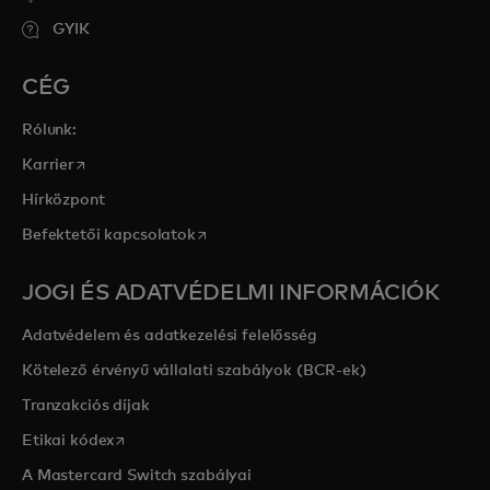
GYIK
CÉG
Rólunk:
opens in a new tab
Karrier
Hírközpont
opens in a new tab
Befektetői kapcsolatok
JOGI ÉS ADATVÉDELMI INFORMÁCIÓK
Adatvédelem és adatkezelési felelősség
Kötelező érvényű vállalati szabályok (BCR-ek)
Tranzakciós díjak
opens in a new tab
Etikai kódex
A Mastercard Switch szabályai