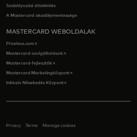
Szabályozási áttekintés
A Mastercard akadálymentessége
MASTERCARD WEBOLDALAK
opens in a new tab
Priceless.com
opens in a new tab
Mastercard-szolgáltatások
opens in a new tab
Mastercard-fejlesztők
opens in a new tab
Mastercard Marketingközpont
opens in a new tab
Inkluzív Növekedés Központ
Privacy
Terms
Manage cookies