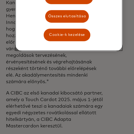
Kanadában a vakok, siketvakok vagy
gyengénlátók számára," mondta Wayne
Henshall, a CNIB Partnerségek &
Összes elutasítása
Innováció igazgatója. "Nagyra értékeljük,
hogy a Mastercard beépítette a
Cookie-k kezelése
hozzáférhetőséget új betéti, hitel- és
előre fizetett kártyáinak tervezésébe, és
várakozással tekintünk az ilyen
megoldások tervezésének,
érvényesítésének és végrehajtásának
részeként történő további előrelépések
elé. Az akadálymentesítés mindenki
számára előnyös."
A CIBC az első kanadai kibocsátó partner,
amely a Touch Cardot 2025. május 1-jétől
elérhetővé teszi a kanadaiak számára egy
egyedi négyzetes rovátkolással ellátott
hitelkártyán, a CIBC Adapta
Mastercardon keresztül.