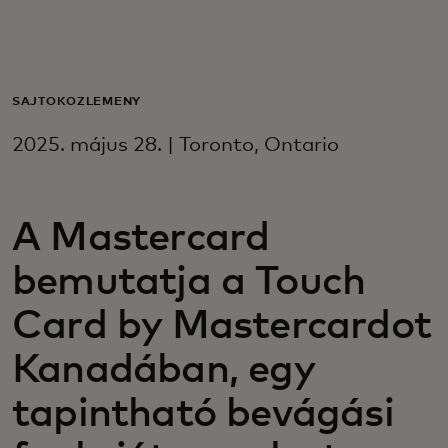
Neked
Vállalkozásoknak
SAJTÓKÖZLEMÉNY
2025. május 28. | Toronto, Ontario
A világért
A Mastercard
Innovátoroknak
bemutatja a Touch
Hírek és trendek
Card by Mastercardot
Kanadában, egy
tapintható bevágási