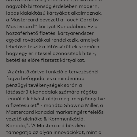
nagyobb biztonság érdekében modern,
lapos kialakítású kártyákat alkalmaznak,
a Mastercard bevezeti a Touch Card by
Mastercard™ kártyát Kanadában. Ez a
hozzáférhető fizetési kártyarendszer
egyedi rovátkákkal rendelkezik, amelyek
lehetővé teszik a látássérültek számára,
hogy egy érintéssel azonosítsák hitel-,
betéti és előre fizetett kártyáikat.
"Az érintőkártya funkció a tervezésénél
fogva befogadó, és a mindennapi
pénzügyi tevékenységek során a
látássérült kanadaiak számára régóta
fennálló kihívást oldja meg, megkönnyítve
a fizetésüket" - mondta Shawna Miller, a
Mastercard kanadai marketingért felelős
vezető alelnöke & Kommunikáció,
Kanada,"
.
"A Mastercard büszkén
támogatja az olyan innovációkat, mint a