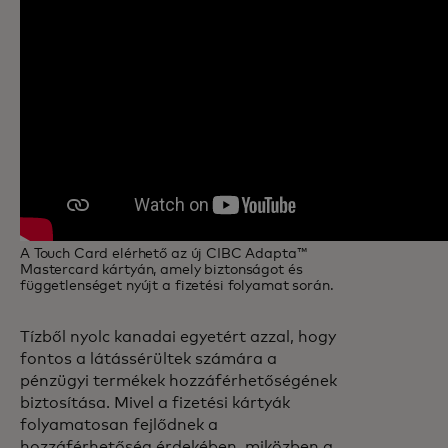
A Touch Card elérhető az új CIBC Adapta™
Mastercard kártyán, amely biztonságot és
függetlenséget nyújt a fizetési folyamat során.
Tízből nyolc kanadai egyetért azzal, hogy
fontos a látássérültek számára a
pénzügyi termékek hozzáférhetőségének
biztosítása. Mivel a fizetési kártyák
folyamatosan fejlődnek a
hozzáférhetőség érdekében, miközben a