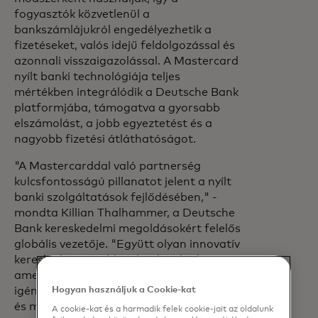
fogyasztók közvetlenül a
bankszámlájukról engedélyezhetik a
fizetéseket, valós idejű feldolgozással és
azonnali visszaigazolással. A Mastercard
nyílt banki technológiája teljes
mértékben integrálódik a Deutsche Bank
platformjába, támogatva a gyorsabb
elszámolást, a jobb egyeztetést és a
nagyobb fizetési átláthatóságot.
"A Mastercarddal való partnerség
kulcsfontosságú pillanatot jelent a nyílt
banki szolgáltatások fejlődésében," -
mondta Killian Thalhammer, a Deutsche
Bank kereskedelmi megoldásokért felelős
globális vezetője. "Együtt olyan innovatív
kereskedői megoldásokat kínálunk,
amelyek megfelelnek a digitális gazdaság
Hogyan használjuk a Cookie-kat
igényeinek - biztonságosak, azonnaliak
és méretarányosak."
A cookie-kat és a harmadik felek cookie-jait az oldalunk