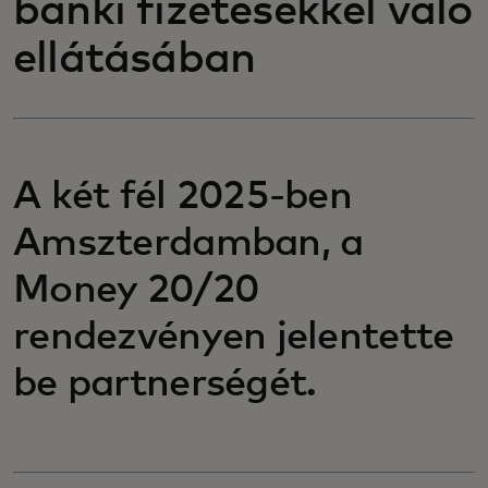
banki fizetésekkel való
ellátásában
A két fél 2025-ben
Amszterdamban, a
Money 20/20
rendezvényen jelentette
be partnerségét.