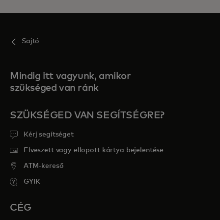
Sajtó
Mindig itt vagyunk, amikor
szükséged van ránk
SZÜKSÉGED VAN SEGÍTSÉGRE?
Kérj segítséget
Elveszett vagy ellopott kártya bejelentése
ATM-kereső
GYIK
CÉG