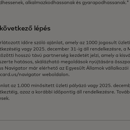
dhessenek, alkalmazkodhassanak és gyarapodhassanak."
 következő lépés
rlátozott időre szóló ajánlat, amely az 1000 jogosult üzlet
kezéséig vagy 2025. december 31-ig áll rendelkezésre, a 
közötti hosszú távú partnerség kezdetét jelzi, amely a kis
szerte hatásos, skálázható megoldások nyújtására összpo
ss Navigator már elérhető az Egyesült Államok vállalkozó
card.us/navigator weboldalon.
ánlat az 1.000 minősített üzleti pályázó vagy 2025. decem
keztéig, azaz a korábbi időpontig áll rendelkezésre. Tovább
esek.