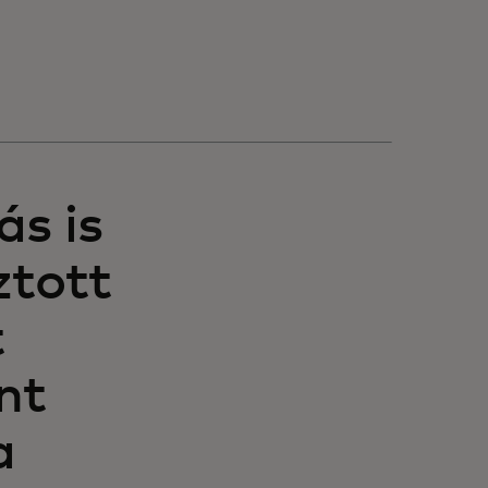
ás is
ztott
t
nt
a