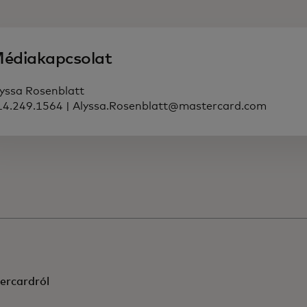
édiakapcsolat
lyssa Rosenblatt
14.249.1564 | Alyssa.Rosenblatt@mastercard.com
ercardról