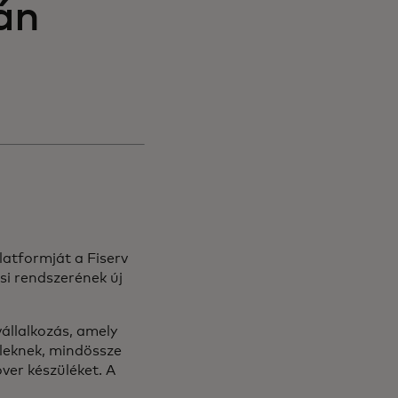
án
latformját a Fiserv
ási rendszerének új
állalkozás, amely
teleknek, mindössze
over készüléket. A