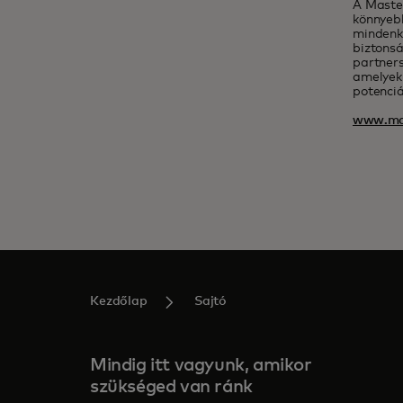
A Maste
könnyeb
mindenki
biztonsá
partners
amelyek
potenciá
www.ma
Kezdőlap
Sajtó
Mindig itt vagyunk, amikor
szükséged van ránk