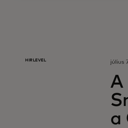
HÍRLEVÉL
július
A 
S
a 