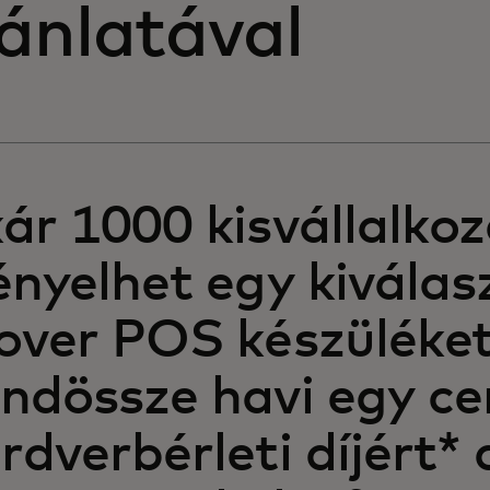
ánlatával
ár 1000 kisvállalkoz
ényelhet egy kiválas
over POS készüléke
ndössze havi egy ce
rdverbérleti díjért* 