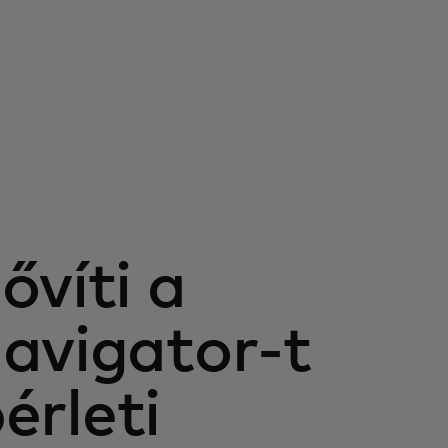
ővíti a
avigator-t
érleti