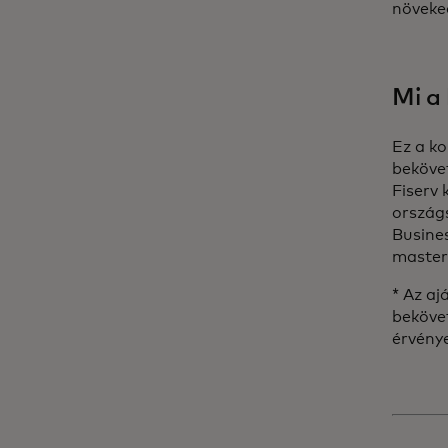
növeke
Mi a
Ez a ko
bekövet
Fiserv 
ország
Busine
master
* Az aj
bekövet
érvény