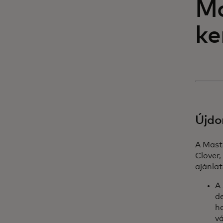
Ma
ke
Újdo
A Maste
Clover,
ajánlat
A 
de
ha
v