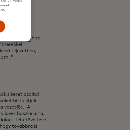
 Kérjük, vegye
zeinek
at.
e
a megbízható,
a" - mondta Chiro
rtnerekkel
kező fejezetben,
utni."
ok sikerét azáltal
öket biztosítjuk
s vezetője. "A
Clover büszke arra,
alon - lehetővé téve
 hogy továbbra is