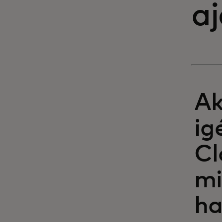
aj
Ak
ig
Cl
mi
ha