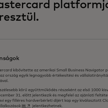
stercard platformj
resztül.
nságok
rcard kibővítette az amerikai Small Business Navigator p
 az ország egyik legnagyobb értékesítési és vállalatirányít
ával.
szélesebb körű együttműködés részeként az első 1000 kisv
cember 31. előtt jelentkezik és megfelel az ajánlati felté
vi egy filléres hardverbérleti díjért kap egy kiválasztott Cl
opens in a new tab
állalkozások
itt
jelentkezhetnek.