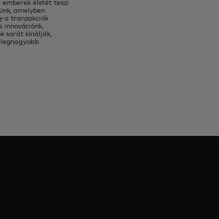
 emberek életét teszi
tünk, amelyben
y a tranzakciók
s innovációnk,
 sorát kínálják,
a legnagyobb