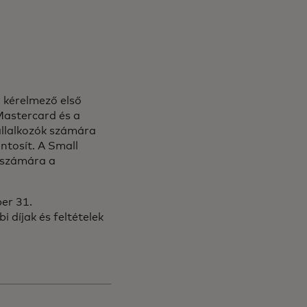
i kérelmező első
Mastercard és a
vállalkozók számára
ntosít. A Small
i számára a
ber 31.
i díjak és feltételek