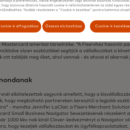
thatja a preferenciáit, illetve engedélyezhet vagy letilthat bizonyos funkciókat.
 hogy bizonyos általunk használt cookie-k nélkülözhetetlenek az oldal egyes rés
űködéséhez. További részleteket a "Cookie-k kezelése" pontra kattintva olvash
 mondunk
ookie-k elfogadása
Összes elutasítása
Cookie-k kezelés
a kisvállalkozások digitalizálódnak és modernizálódnak, 
as megoldásokhoz való hozzáférés fontosabb, mint valah
a Mastercard amerikai társelnöke. "A Fiservhez hasonló pa
űködve olyan eszközökkel segítjük a vállalkozókat a követ
 ott találják meg őket, ahol vannak - és ahová el akarnak j
mondanak
rvnél elkötelezettek vagyunk amellett, hogy a kisvállalkozás
k, hogy megbízható partnereken keresztül a legjobb eszköz
a" - mondta Jennifer LaClair, a Fiserv Merchant Solution
card Small Business Navigator bevezetésének részeként a 
ár 1000 kkv-nak kínál Clover-kedvezményt a Navigator old
a, hogy kezeljék vállalkozásukat és ügyfélkapcsolataikat,