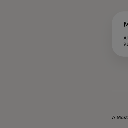
M
A
9
A Mast