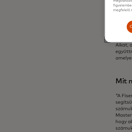
megváltozta
figyelembe,
megfelelő m
Amit
C
"Ahogy 
rugalm
Aikat, 
együttm
amelyek
Mit 
"A Fise
segítsü
számukr
Master
hogy ak
számukr