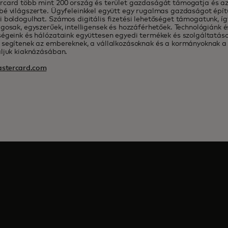
rcard több mint 200 ország és terület gazdaságát támogatja és az
bé világszerte. Ügyfeleinkkel együtt egy rugalmas gazdaságot épí
 boldogulhat. Számos digitális fizetési lehetőséget támogatunk, íg
gosak, egyszerűek, intelligensek és hozzáférhetőek. Technológiánk é
égeink és hálózataink együttesen egyedi termékek és szolgáltatások
 segítenek az embereknek, a vállalkozásoknak és a kormányoknak 
ljuk kiaknázásában.
stercard.com