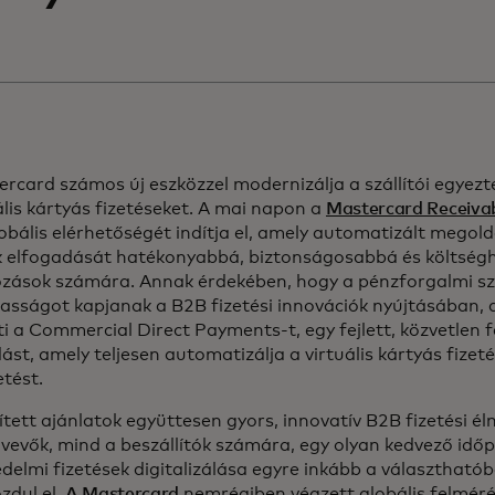
rcard számos új eszközzel modernizálja a szállítói egyezte
ális kártyás fizetéseket. A mai napon a
Mastercard Receiva
obális elérhetőségét indítja el, amely automatizált megold
k elfogadását hatékonyabbá, biztonságosabbá és költség
kozások számára. Annak érdekében, hogy a pénzforgalmi s
asságot kapjanak a B2B fizetési innovációk nyújtásában,
i a Commercial Direct Payments-t, egy fejlett, közvetlen f
st, amely teljesen automatizálja a virtuális kártyás fizeté
etést.
ített ajánlatok együttesen gyors, innovatív B2B fizetési é
vevők, mind a beszállítók számára, egy olyan kedvező idő
delmi fizetések digitalizálása egyre inkább a választhatób
zdul el.
A Mastercard
nemrégiben végzett globális felméré