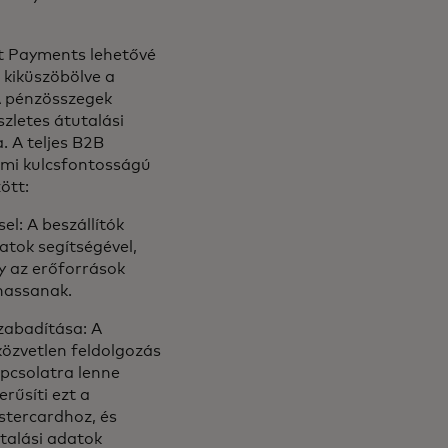
ct Payments lehetővé
- kiküszöbölve a
A pénzösszegek
szletes átutalási
 A teljes B2B
ami kulcsfontosságú
ött:
el: A beszállítók
atok segítségével,
y az erőforrások
thassanak.
zabadítása: A
közvetlen feldolgozás
apcsolatra lenne
rűsíti ezt a
stercardhoz, és
utalási adatok