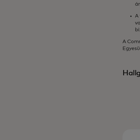
ár
A 
va
b
A Comm
Egyesül
Hall