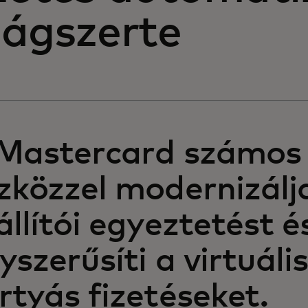
lágszerte
Mastercard számos 
zközzel modernizálj
állítói egyeztetést é
yszerűsíti a virtuális
rtyás fizetéseket.