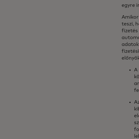
egyre 
Amikor
teszi, 
fizetés
automat
adatok
fizeté
előnyök
A 
kö
a
fe
A
ki
el
s
fo
le