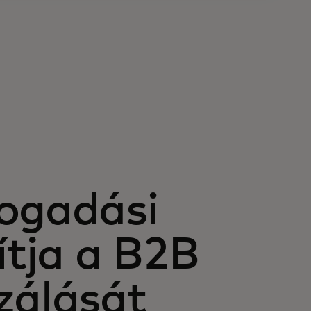
fogadási
ítja a B2B
zálását