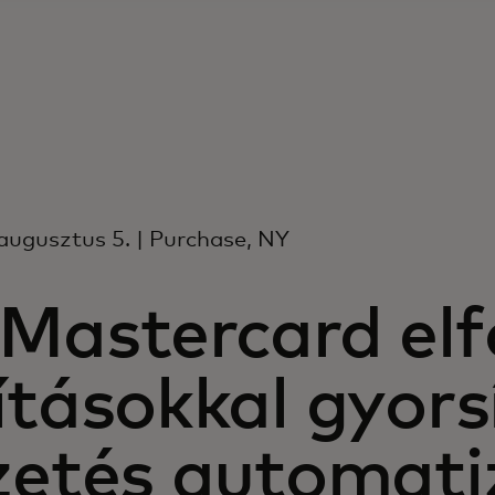
augusztus 5. | Purchase, NY
 Mastercard el
ításokkal gyors
izetés automati