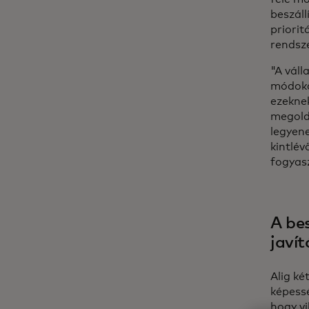
beszáll
priori
rendsze
"A váll
módokat
ezeknek
megoldá
legyen
kintlév
fogyas
A bes
javít
Alig ké
képessé
hogy vi