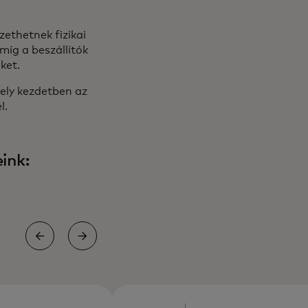
zethetnek fizikai
míg a beszállítók
ket.
ely kezdetben az
l.
ink: