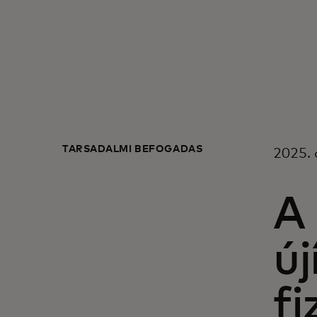
TÁRSADALMI BEFOGADÁS
2025. 
A
új
f