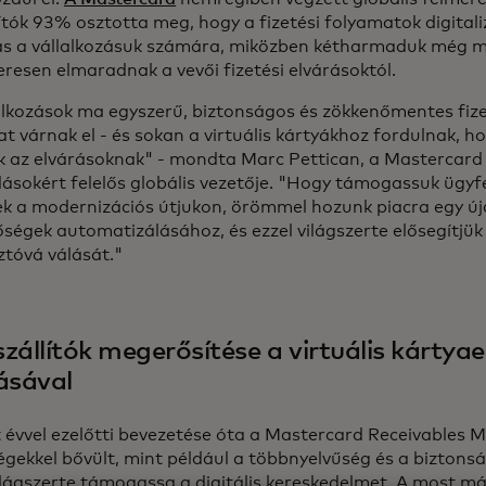
ítók 93% osztotta meg, hogy a fizetési folyamatok digital
tás a vállalkozásuk számára, miközben kétharmaduk még mi
resen elmaradnak a vevői fizetési elvárásoktól.
alkozások ma egyszerű, biztonságos és zökkenőmentes fizet
 várnak el - és sokan a virtuális kártyákhoz fordulnak, h
 az elvárásoknak" - mondta Marc Pettican, a Mastercard v
sokért felelős globális vezetője. "Hogy támogassuk ügyfel
ek a modernizációs útjukon, örömmel hozunk piacra egy új
őségek automatizálásához, és ezzel világszerte elősegítjük
ztóvá válását."
zállítók megerősítése a virtuális kártya
ásával
t évvel ezelőtti bevezetése óta a Mastercard Receivables 
gekkel bővült, mint például a többnyelvűség és a biztonsá
lágszerte támogassa a digitális kereskedelmet. A most má