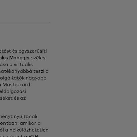
tést és egyszerűsíti
bles Manager
széles
ása a virtuális
hatékonyabbá teszi a
zolgáltatók nagyobb
 a Mastercard
eldolgozási
seket és az
lményt nyújtanak
pontban, amikor a
ól a nélkülözhetetlen
se szerint a B2B