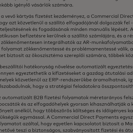
inkább igénylő vásárlók számára.
 a vevő kártyás fizetést kezdeményez, a Commercial Dire
hogy azt közvetlenül a szállító elfogadójánál dolgozzák fel 
 teljesítésének és fogadásának minden manuális lépését. 
ikusan befizetésre kerülnek a szállító számlájára, és a ré
 zökkenőmentesen integrálhatók az AR-munkafolyamatba.
si folyamat zökkenőmentessé és problémamentessé válik, 
et biztosít az ökoszisztéma szereplői számára, többek köz
beszállítói hatékonyság növelése automatizált egyeztetéss
nnyen egyeztethetik a kifizetéseket a gazdag átutalási ad
melyek közvetlenül az ERP-rendszerükbe áramolhatnak, íg
lszabadulnak, hogy a stratégiai feladatokra összpontosí
z automatizált B2B fizetési folyamatok méretarányos fels
bocsátók és az elfogadóhelyek gyorsan kihasználhatják a 
őnyeit anélkül, hogy többszörös költséges és időigényes k
zükségük egymással. A Commercial Direct Payments egysze
lyamatot azáltal, hogy egyetlen kapcsolatot biztosít a Ma
hetővé teszi a biztonságos, szabványosított fizetési és át