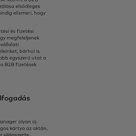
izálása elsődleges
ndig elismeri, hogy
ési és fizetési
ogy megfeleljenek
állalati
einket, bárhol is
abb egyszerű utat a
 a B2B fizetések
elfogadás
Manager olyan új
gos kártya az aktán,
r világszerte