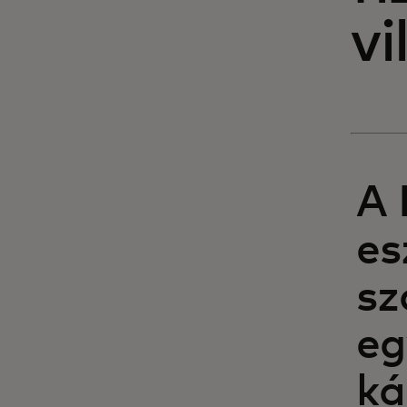
vi
A 
es
sz
eg
ká