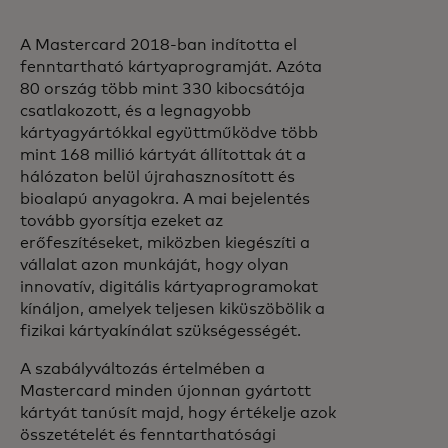
A Mastercard 2018-ban indította el
fenntartható kártyaprogramját. Azóta
80 ország több mint 330 kibocsátója
csatlakozott, és a legnagyobb
kártyagyártókkal együttműködve több
mint 168 millió kártyát állítottak át a
hálózaton belül újrahasznosított és
bioalapú anyagokra. A mai bejelentés
tovább gyorsítja ezeket az
erőfeszítéseket, miközben kiegészíti a
vállalat azon munkáját, hogy olyan
innovatív, digitális kártyaprogramokat
kínáljon, amelyek teljesen kiküszöbölik a
fizikai kártyakínálat szükségességét.
A szabályváltozás értelmében a
Mastercard minden újonnan gyártott
kártyát tanúsít majd, hogy értékelje azok
összetételét és fenntarthatósági