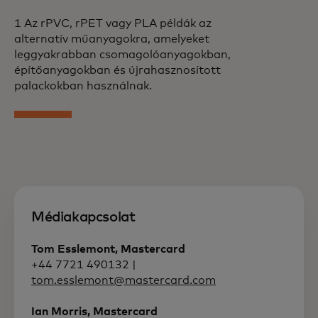
1 Az rPVC, rPET vagy PLA példák az
alternatív műanyagokra, amelyeket
leggyakrabban csomagolóanyagokban,
építőanyagokban és újrahasznosított
palackokban használnak.
Médiakapcsolat
Tom Esslemont, Mastercard
+44 7721 490132 |
tom.esslemont@mastercard.com
Ian Morris, Mastercard