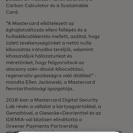
Carbon Calculator és a Sustainable
Card.
"A Mastercard elkötelezett az
éghajlatváltozás elleni fellépés és a
hulladékcsökkentés mellett, azáltal, hogy
üzleti tevékenységünket a nettó nulla
kibocsátás irányába tereljük, valamint
kihasználjuk hálózatunkat és
méretünket, hogy felgyorsítsuk az
alacsony szén-dioxid-kibocsátású,
regeneratív gazdaságra való átállást" -
mondta Ellen Jackowski, a Mastercard
fenntarthatósági igazgatója.
2018-ban a Mastercard Digital Security
Lab révén a vállalat a kártyagyártókkal, a
Gemaltóval, a Giesecke+Devrienttel és az
IDEMIA-val közösen elindította a
Greener Payments Partnership
elnevezésű zöldebb fizetési partnerséget,