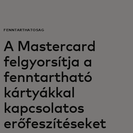
Neked
Vállalkozásoknak
FENNTARTHATÓSÁG
A Mastercard
A világért
felgyorsítja a
Innovátoroknak
fenntartható
Hírek és trendek
kártyákkal
kapcsolatos
erőfeszítéseket