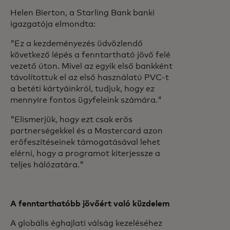
Helen Bierton, a Starling Bank banki
igazgatója elmondta:
"Ez a kezdeményezés üdvözlendő
következő lépés a fenntartható jövő felé
vezető úton. Mivel az egyik első bankként
távolítottuk el az első használatú PVC-t
a betéti kártyáinkról, tudjuk, hogy ez
mennyire fontos ügyfeleink számára."
"Elismerjük, hogy ezt csak erős
partnerségekkel és a Mastercard azon
erőfeszítéseinek támogatásával lehet
elérni, hogy a programot kiterjessze a
teljes hálózatára."
A fenntarthatóbb jövőért való küzdelem
A globális éghajlati válság kezeléséhez