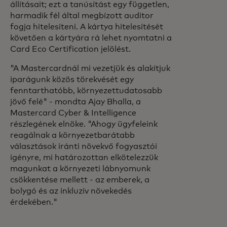
állításait; ezt a tanúsítást egy független,
harmadik fél által megbízott auditor
fogja hitelesíteni. A kártya hitelesítését
követően a kártyára rá lehet nyomtatni a
Card Eco Certification jelölést.
"A Mastercardnál mi vezetjük és alakítjuk
iparágunk közös törekvését egy
fenntarthatóbb, környezettudatosabb
jövő felé" - mondta Ajay Bhalla, a
Mastercard Cyber & Intelligence
részlegének elnöke. "Ahogy ügyfeleink
reagálnak a környezetbarátabb
választások iránti növekvő fogyasztói
igényre, mi határozottan elkötelezzük
magunkat a környezeti lábnyomunk
csökkentése mellett - az emberek, a
bolygó és az inkluzív növekedés
érdekében."