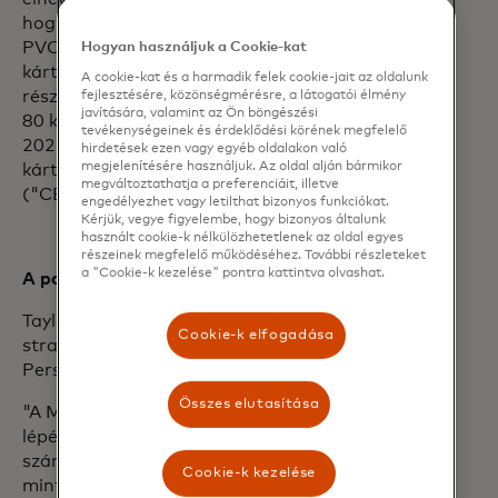
hogy csökkentsék az első felhasználású
PVC műanyag felhasználását a
Hogyan használjuk a Cookie-kat
kártyagyártásban. A Mastercard
A cookie-kat és a harmadik felek cookie-jait az oldalunk
résztvevő bankjai világszerte több mint
fejlesztésére, közönségmérésre, a látogatói élmény
javítására, valamint az Ön böngészési
80 különböző országban működnek.
tevékenységeinek és érdeklődési körének megfelelő
2021-ben elindította a Mastercard
hirdetések ezen vagy egyéb oldalakon való
megjelenítésére használjuk. Az oldal alján bármikor
kártya ökotanúsítási rendszerét
megváltoztathatja a preferenciáit, illetve
("CEC").
engedélyezhet vagy letilthat bizonyos funkciókat.
Kérjük, vegye figyelembe, hogy bizonyos általunk
használt cookie-k nélkülözhetetlenek az oldal egyes
részeinek megfelelő működéséhez. További részleteket
a "Cookie-k kezelése" pontra kattintva olvashat.
A partnerbankok észrevételei:
Taylan Turan, a HSBC lakossági banki és
Cookie-k elfogadása
stratégiai csoportvezetője, Wealth and
Personal Banking, elmondta:
Összes elutasítása
"A Mastercard mai bejelentése hatalmas
lépés a pénzügyi szolgáltatások
számára. Az új fenntartható anyagok,
Cookie-k kezelése
mint például az rPVC, egyértelmű