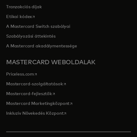
Tranzakciós díjak
opens in a new tab
Etikai kódex
A Mastercard Switch szabályai
Szabályozási áttekintés
A Mastercard akadálymentessége
MASTERCARD WEBOLDALAK
opens in a new tab
Priceless.com
opens in a new tab
Mastercard-szolgáltatások
opens in a new tab
Mastercard-fejlesztők
opens in a new tab
Mastercard Marketingközpont
opens in a new tab
Inkluzív Növekedés Központ