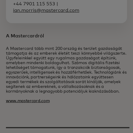
+44 7901 115 553 |
ian.morris@mastercard.com
A Mastercardról
A Mastercard több mint 200 ország és terület gazdaságát
támogatja és az emberek életét teszi könnyebbé világszerte.
Ügyfeleinkkel együtt egy rugalmas gazdaságot építünk,
amelyben mindenki boldogulhat. Számos digitális fizetési
lehetőséget támogatunk, így a tranzakciók biztonságosak,
egyszerűek, intelligensek és hozzáférhetőek. Technológiánk és
innovációnk, partnerségeink és hálózataink együttesen
egyedi termékek és szolgáltatások sorát kínálják, amelyek
segítenek az embereknek, a vállalkozásoknak és a
kormányoknak a legnagyobb potenciáljuk kiaknázásában.
www.mastercard.com