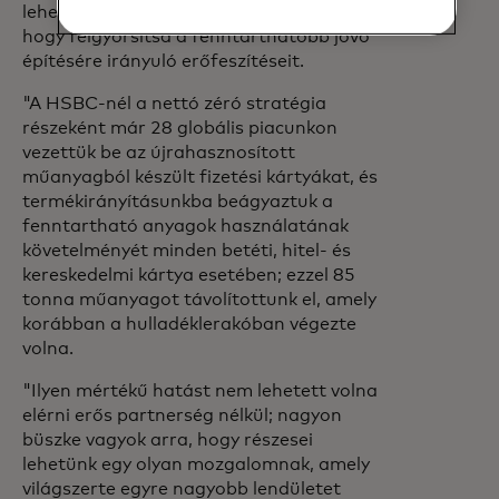
lehetőséget kínálnak ágazatunknak arra,
hogy felgyorsítsa a fenntarthatóbb jövő
építésére irányuló erőfeszítéseit.
"A HSBC-nél a nettó zéró stratégia
részeként már 28 globális piacunkon
vezettük be az újrahasznosított
műanyagból készült fizetési kártyákat, és
termékirányításunkba beágyaztuk a
fenntartható anyagok használatának
követelményét minden betéti, hitel- és
kereskedelmi kártya esetében; ezzel 85
tonna műanyagot távolítottunk el, amely
korábban a hulladéklerakóban végezte
volna.
"Ilyen mértékű hatást nem lehetett volna
elérni erős partnerség nélkül; nagyon
büszke vagyok arra, hogy részesei
lehetünk egy olyan mozgalomnak, amely
világszerte egyre nagyobb lendületet