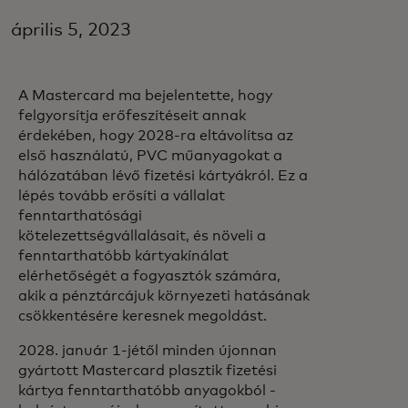
április 5, 2023
A Mastercard ma bejelentette, hogy
felgyorsítja erőfeszítéseit annak
érdekében, hogy 2028-ra eltávolítsa az
első használatú, PVC műanyagokat a
hálózatában lévő fizetési kártyákról. Ez a
lépés tovább erősíti a vállalat
fenntarthatósági
kötelezettségvállalásait, és növeli a
fenntarthatóbb kártyakínálat
elérhetőségét a fogyasztók számára,
akik a pénztárcájuk környezeti hatásának
csökkentésére keresnek megoldást.
2028. január 1-jétől minden újonnan
gyártott Mastercard plasztik fizetési
kártya fenntarthatóbb anyagokból -