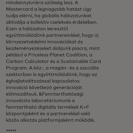
mindannyiunkra szükség lesz. A
Mastercard a legnagyobb hatást úgy
tudja elérni, ha globális hálózatunkat
aktiválja a kollektív cselekvés érdekében.
Ezen a hálózaton keresztül
együttműködünk partnereinkkel, hogy új
környezetvédelmi innovációkat és
kezdeményezéseket dobjunk piacra, mint
például a Priceless Planet Coalition, a
Carbon Calculator és a Sustainable Card
Program. A köz-, a magán- és a szociális
szektorban is együttműködünk, hogy az
éghajlatváltozással kapcsolatos
innováció következő generációját
előmozdítsuk. &Fenntarthatósági
innovációs laboratóriumunk a
fenntartható digitális termékek K+F
központjaként és a partnerekkel való
közös alkotás platformjaként működik.
*****