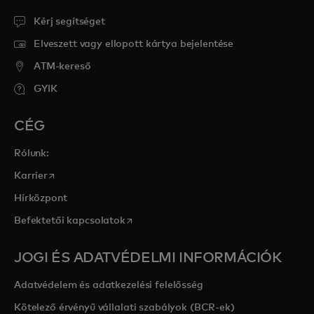
Kérj segítséget
Elveszett vagy ellopott kártya bejelentése
ATM-kereső
GYIK
CÉG
Rólunk:
opens in a new tab
Karrier
Hírközpont
opens in a new tab
Befektetői kapcsolatok
JOGI ÉS ADATVÉDELMI INFORMÁCIÓK
Adatvédelem és adatkezelési felelősség
Kötelező érvényű vállalati szabályok (BCR-ek)