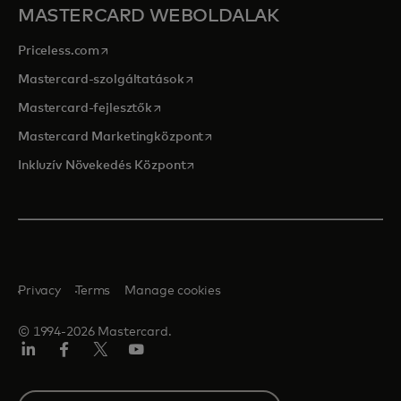
MASTERCARD WEBOLDALAK
opens in a new tab
Priceless.com
opens in a new tab
Mastercard-szolgáltatások
opens in a new tab
Mastercard-fejlesztők
opens in a new tab
Mastercard Marketingközpont
opens in a new tab
Inkluzív Növekedés Központ
Privacy
Terms
Manage cookies
© 1994-2026 Mastercard.
LinkedIn
Facebook
Twitter/X
YouTube
Select