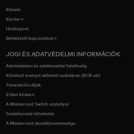
Rólunk:
opens in a new tab
Karrier
Hírközpont
opens in a new tab
Befektetői kapcsolatok
JOGI ÉS ADATVÉDELMI INFORMÁCIÓK
Adatvédelem és adatkezelési felelősség
Kötelező érvényű vállalati szabályok (BCR-ek)
Tranzakciós díjak
opens in a new tab
Etikai kódex
A Mastercard Switch szabályai
Szabályozási áttekintés
A Mastercard akadálymentessége