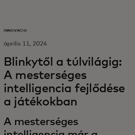
Neked
Vállalkozásoknak
INNOVÁCIÓ
április 11, 2024
A világért
Blinkytől a túlvilágig:
Innovátoroknak
A mesterséges
intelligencia fejlődése
Hírek és trendek
a játékokban
A mesterséges