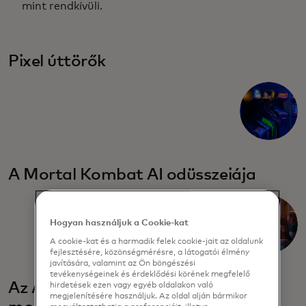
mint rendkívüli.
Pixel úttörők
A Mortal Kombat AI odüsszeiája
Hogyan használjuk a Cookie-kat
A cookie-kat és a harmadik felek cookie-jait az oldalunk
fejlesztésére, közönségmérésre, a látogatói élmény
javítására, valamint az Ön böngészési
tevékenységeinek és érdeklődési körének megfelelő
Az AI csontig hatoló szerepe a
hirdetések ezen vagy egyéb oldalakon való
megjelenítésére használjuk. Az oldal alján bármikor