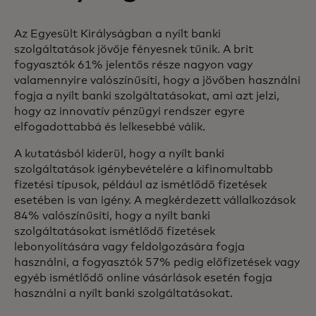
Az Egyesült Királyságban a nyílt banki
szolgáltatások jövője fényesnek tűnik. A brit
fogyasztók 61% jelentős része nagyon vagy
valamennyire valószínűsíti, hogy a jövőben használni
fogja a nyílt banki szolgáltatásokat, ami azt jelzi,
hogy az innovatív pénzügyi rendszer egyre
elfogadottabbá és lelkesebbé válik.
A kutatásból kiderül, hogy a nyílt banki
szolgáltatások igénybevételére a kifinomultabb
fizetési típusok, például az ismétlődő fizetések
esetében is van igény. A megkérdezett vállalkozások
84% valószínűsíti, hogy a nyílt banki
szolgáltatásokat ismétlődő fizetések
lebonyolítására vagy feldolgozására fogja
használni, a fogyasztók 57% pedig előfizetések vagy
egyéb ismétlődő online vásárlások esetén fogja
használni a nyílt banki szolgáltatásokat.