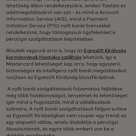
lehetőség álljon rendelkezésükre, amikor fizetési és
adatmegoldásokról van szó - és mind a Account
Information Service (AIS), mind a Payment
Initiation Service (PIS) nyílt banki licencekkel
rendelkezünk, hogy támogassuk ügyfeleinket e
pénzügyi szolgáltatások kiépítésében.
Büszkék vagyunk arra is, hogy az
Egyesült Királyság
kormányának hivatalos szállítója
lehetünk, így a
Mastercard lehetőséget kap arra, hogy egyszerű,
biztonságos és intelligens nyílt banki megoldásokat
nyújtson az Egyesült Királyság közszférájának.
A nyílt banki szolgáltatások folyamatos fejlődése
még több hatékonyságot, kényelmet és lehetőséget
ígér mind a fogyasztók, mind a vállalkozások
számára. A nyílt banki szolgáltatások felgyorsulása
az Egyesült Királyságban nem csupán egy trend; ez
egy alapvető váltás, amely átalakítja a pénzügyi
ökoszisztémát, és egyre több embert von be a
digitális gazdaságba.