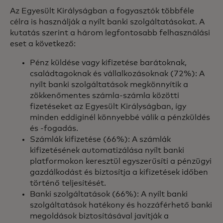
Az Egyesült Királyságban a fogyasztók többféle
célra is használják a nyílt banki szolgáltatásokat. A
kutatás szerint a három legfontosabb felhasználási
eset a következő:
Pénz küldése vagy kifizetése barátoknak,
családtagoknak és vállalkozásoknak (72%): A
nyílt banki szolgáltatások megkönnyítik a
zökkenőmentes számla-számla közötti
fizetéseket az Egyesült Királyságban, így
minden eddiginél könnyebbé válik a pénzküldés
és -fogadás.
Számlák kifizetése (66%): A számlák
kifizetésének automatizálása nyílt banki
platformokon keresztül egyszerűsíti a pénzügyi
gazdálkodást és biztosítja a kifizetések időben
történő teljesítését.
Banki szolgáltatások (66%): A nyílt banki
szolgáltatások hatékony és hozzáférhető banki
megoldások biztosításával javítják a