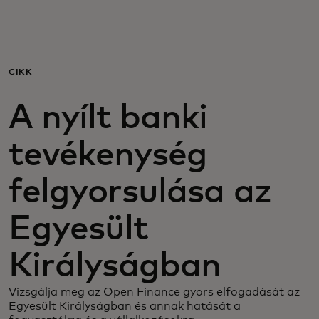
Neked
Vállalkozásoknak
CIKK
A nyílt banki
A világért
tevékenység
Innovátoroknak
felgyorsulása az
Hírek és trendek
Egyesült
Királyságban
Vizsgálja meg az Open Finance gyors elfogadását az
Egyesült Királyságban és annak hatását a