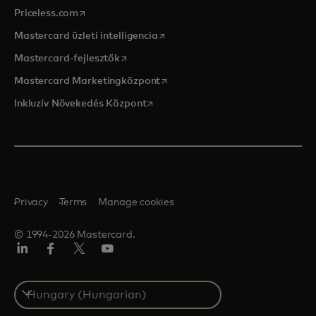
opens in a new tab
Priceless.com
opens in a new tab
Mastercard üzleti intelligencia
opens in a new tab
Mastercard-fejlesztők
opens in a new tab
Mastercard Marketingközpont
opens in a new tab
Inkluzív Növekedés Központ
Privacy
Terms
Manage cookies
© 1994-2026 Mastercard.
LinkedIn
Facebook
Twitter/X
YouTube
Select
a
country