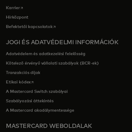
opens in a new tab
Karrier
Hírközpont
opens in a new tab
Befektetői kapcsolatok
JOGI ÉS ADATVÉDELMI INFORMÁCIÓK
Adatvédelem és adatkezelési felelősség
Kötelező érvényű vállalati szabályok (BCR-ek)
Tranzakciós díjak
opens in a new tab
Etikai kódex
A Mastercard Switch szabályai
Szabályozási áttekintés
A Mastercard akadálymentessége
MASTERCARD WEBOLDALAK