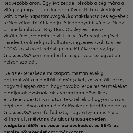
kedvezőbb áron. Egy évtizeddel később a cég mára a
világ legnagyobb online szemüveg-kiskereskedőjévé
vált, amely
napszemüvegek
,
kontaktlencsék
és egyebek
széles választékát kínálja. A legnagyobb választék az
online kínálatból, Ray Ban, Oakley és mások
kínálatával, valamint a virtuális tükör segítségével
mindent online kipróbálhatsz, ingyenes szállítást és
100%-os visszafizetési garanciát élvezhetsz, így
GlassesUSA.com minden látásigényedhez egyetlen
helyen szolgál.
De az e-kereskedelmi csapat, miután évekig
optimalizálta a digitális élményeket, készen állt arra,
hogy túllépjen azon, hogy további érdekes termékeket
ajánljanak azoknak, akik várhatóan növelik az
elköteleződést. És miután tesztelték a hagyományos
gépi tanuláson alapuló ajánlásokat a kezdőoldalon, a
GlassesUSA.com felfedezte, hogy a Dynamic Yield
kifinomult
mélytanulási algoritmusa
egyetlen
widgetből 68%-os vásárlásnövekedést és 88%-os
bevételnövekedést
eredményezett.