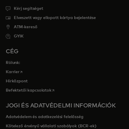
Kérj segítséget
Elveszett vagy ellopott kártya bejelentése
ATM-kereső
GYIK
CÉG
Rólunk:
opens in a new tab
Karrier
Hírközpont
opens in a new tab
Befektetői kapcsolatok
JOGI ÉS ADATVÉDELMI INFORMÁCIÓK
Adatvédelem és adatkezelési felelősség
Kötelező érvényű vállalati szabályok (BCR-ek)