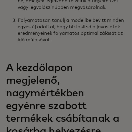
be, amelyek leginkább felkeltik a figyelmüket
vagy legvalószínűbben megvásárolnak.
Folyamatosan tanulj a modellbe bevitt minden
egyes új adattal, hogy biztosítsd a javaslatok
eredményeinek folyamatos optimalizálását az
idő múlásával.
A kezdőlapon
megjelenő,
nagymértékben
egyénre szabott
termékek csábítanak a
kosárba helyezésre