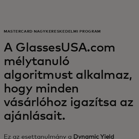
Neked
Vállalkozásoknak
MASTERCARD NAGYKERESKEDELMI PROGRAM
A GlassesUSA.com
A világért
mélytanuló
Innovátoroknak
algoritmust alkalmaz,
hogy minden
Hírek és trendek
vásárlóhoz igazítsa az
ajánlásait.
Ez az esettanulmány a
Dynamic Yield