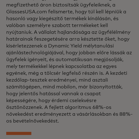
megfizethető áron biztosítsák ügyfeleiknek, a
GlassesUSA.com felismerte, hogy túl kell lépniük a
hasonló vagy kiegészítő termékek kínálásán, és
valóban személyre szabott termékeket kell
nyújtaniuk. A vállalat hajlandósága az ügyfélélmény
határainak feszegetésére arra késztette őket, hogy
kísérletezzenek a Dynamic Yield mélytanulási
ajánlástechnológiájával, hogy jobban előre lássák az
ügyfelek igényeit, és automatikusan megjósolják,
mely termékekkel lépnek kapcsolatba az egyes
egyének, még a tölcsér legfelső részén is. A kezdeti
kezdőlap-tesztek eredményei, mind asztali
számítógépen, mind mobilon, már bizonyították,
hogy jelentős hatással vannak a csapat
képességére, hogy érdemi cselekvésre
ösztönözzenek. A fejlett algoritmus 68%-os
növekedést eredményezett a vásárlásokban és 88%-
os bevételnövekedést.