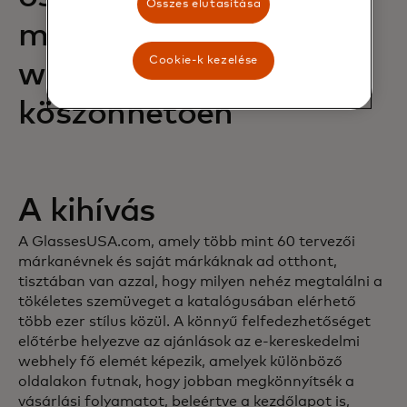
Összes elutasítása
mindezt egyetlen
Cookie-k kezelése
widgetnek
köszönhetően
A kihívás
A GlassesUSA.com, amely több mint 60 tervezői
márkanévnek és saját márkáknak ad otthont,
tisztában van azzal, hogy milyen nehéz megtalálni a
tökéletes szemüveget a katalógusában elérhető
több ezer stílus közül. A könnyű felfedezhetőséget
előtérbe helyezve az ajánlások az e-kereskedelmi
webhely fő elemét képezik, amelyek különböző
oldalakon futnak, hogy jobban megkönnyítsék a
vásárlási folyamatot, beleértve a kezdőlapot is,