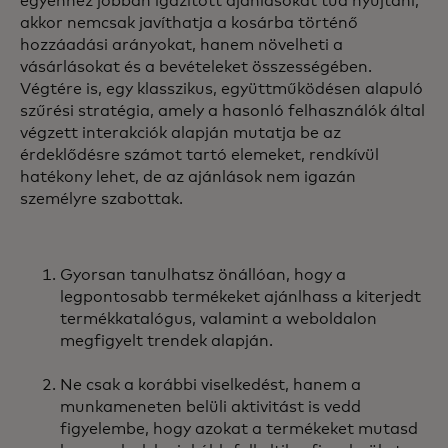
egyénhez jobban igazított ajánlásokat tud nyújtani,
akkor nemcsak javíthatja a kosárba történő
hozzáadási arányokat, hanem növelheti a
vásárlásokat és a bevételeket összességében.
Végtére is, egy klasszikus, együttműködésen alapuló
szűrési stratégia, amely a hasonló felhasználók által
végzett interakciók alapján mutatja be az
érdeklődésre számot tartó elemeket, rendkívül
hatékony lehet, de az ajánlások nem igazán
személyre szabottak.
Gyorsan tanulhatsz önállóan, hogy a
legpontosabb termékeket ajánlhass a kiterjedt
termékkatalógus, valamint a weboldalon
megfigyelt trendek alapján.
Ne csak a korábbi viselkedést, hanem a
munkameneten belüli aktivitást is vedd
figyelembe, hogy azokat a termékeket mutasd