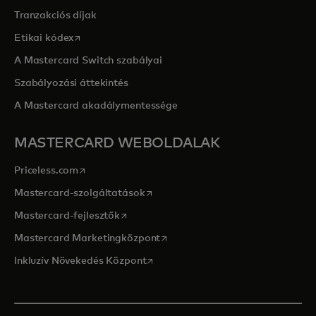
Tranzakciós díjak
opens in a new tab
Etikai kódex
A Mastercard Switch szabályai
Szabályozási áttekintés
A Mastercard akadálymentessége
MASTERCARD WEBOLDALAK
opens in a new tab
Priceless.com
opens in a new tab
Mastercard-szolgáltatások
opens in a new tab
Mastercard-fejlesztők
opens in a new tab
Mastercard Marketingközpont
opens in a new tab
Inkluzív Növekedés Központ