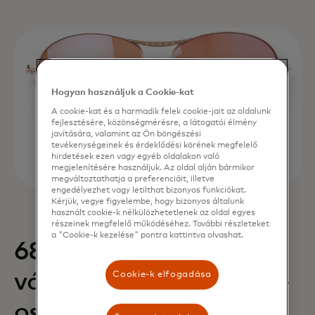
Hogyan használjuk a Cookie-kat
A cookie-kat és a harmadik felek cookie-jait az oldalunk
fejlesztésére, közönségmérésre, a látogatói élmény
javítására, valamint az Ön böngészési
tevékenységeinek és érdeklődési körének megfelelő
hirdetések ezen vagy egyéb oldalakon való
megjelenítésére használjuk. Az oldal alján bármikor
megváltoztathatja a preferenciáit, illetve
engedélyezhet vagy letilthat bizonyos funkciókat.
Kérjük, vegye figyelembe, hogy bizonyos általunk
használt cookie-k nélkülözhetetlenek az oldal egyes
részeinek megfelelő működéséhez. További részleteket
a "Cookie-k kezelése" pontra kattintva olvashat.
68%-os növekedés a
Cookie-k elfogadása
vásárlásokban és 88%-
os bevételnövekedés,