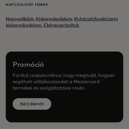
KAPCSOLÓDÓ TÉMÁK
Nagyvállalat
,
Kiskereskedelem
,
Ruházati/szaküzemi
kiskereskedelem,
Élelmiszerboltok
Promóció
Fordulj csapatunkhoz, hogy megtudd, hogyan
segítheti vállalkozásodat a Mastercard
termékei és szolgáltatásai révén.
Kérj demót