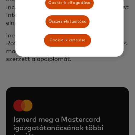
Cookie-k elfogadása
Inc. igazgatótanácsának tagja és az Invest
International BV felügyelőbizottságának
Összes elutasítása
elnöke.
Ineke MBA-diplomát szerzett az RSM,
Cookie-k kezelése
Rotterdam School of Managementben, és
matematikából a Leideni Egyetemen
szerzett alapdiplomát.
Ismerd meg a Mastercard
igazgatótanácsának többi