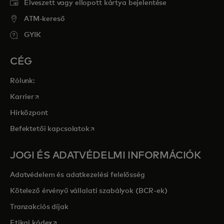
Elveszett vagy ellopott kártya bejelentése
ATM-kereső
GYIK
CÉG
Rólunk:
opens in a new tab
Karrier
Hírközpont
opens in a new tab
Befektetői kapcsolatok
JOGI ÉS ADATVÉDELMI INFORMÁCIÓK
Adatvédelem és adatkezelési felelősség
Kötelező érvényű vállalati szabályok (BCR-ek)
Tranzakciós díjak
opens in a new tab
Etikai kódex