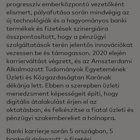
progresszív emberközpontú vezetőként
elismert, pályafutása során mindvégig az
új technológiák és a hagyományos banki
termékek és fizetések szinergiáira
összpontosított, hogy a pénzügyi
szolgáltatások terén jelentős innovációkat
vezessen be és támogasson. 2020 elején
karrierváltást végzett, és az Amszterdami
Alkalmazott Tudományok Egyetemének
Üzleti és Közgazdaságtan Karának
dékánja lett. Ebben a szerepben üzleti
menedzsment képességeit építi, hogy
digitális átalakulást érjen el az
oktatásban, és felkészítse a fiatal üzleti és
pénzügyi szakembereket a holnapra.
Banki karrierje során 5 országban, 5
banknál dolgozott, a fizetési