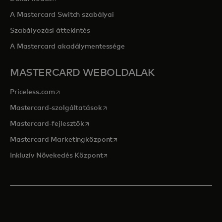
A Mastercard Switch szabályai
Szabályozási áttekintés
A Mastercard akadálymentessége
MASTERCARD WEBOLDALAK
opens in a new tab
Priceless.com
opens in a new tab
Mastercard-szolgáltatások
opens in a new tab
Mastercard-fejlesztők
opens in a new tab
Mastercard Marketingközpont
opens in a new tab
Inkluzív Növekedés Központ