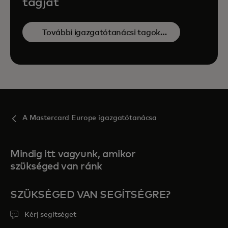
tagját
További igazgatótanácsi tagok
megtekintése
A Mastercard Europe igazgatótanácsa
Mindig itt vagyunk, amikor
szükséged van ránk
SZÜKSÉGED VAN SEGÍTSÉGRE?
Kérj segítséget