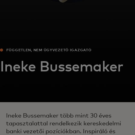
FÜGGETLEN, NEM ÜGYVEZETŐ IGAZGATÓ
Ineke Bussemaker
Ineke Bussemaker több mint 30 éves
tapasztalattal rendelkezik kereskedelmi
banki vezetői pozíciókban. Inspiráló és