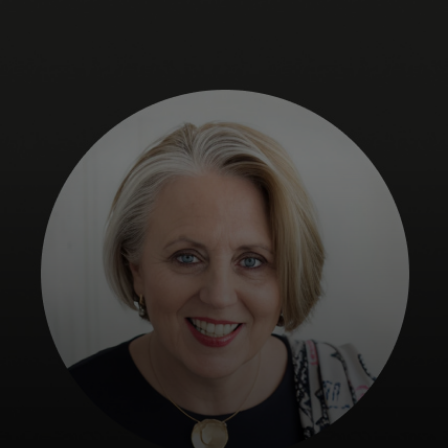
Neked
Vállalkozásoknak
A világért
Innovátoroknak
Hírek és trendek